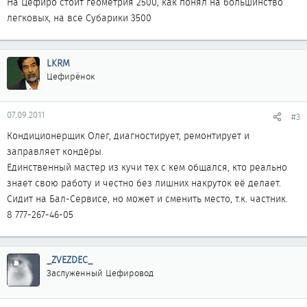
На Цефиро стоит геометрия 2500, как понял на большинство
легковых, на все Субарики 3500
ул Коперника, 84, (уг ул Райымбека)
телефоны
237 45 85
LKRM
7 702 196 98 99
Цефирёнок
07.09.2011
#3
Кондиционерщик Олег, диагностирует, ремонтирует и
заправляет кондёры.
Единственный мастер из кучи тех с кем общался, кто реально
знает свою работу и честно без лишних накруток её делает.
Сидит на Бал-Сервисе, но может и сменить место, т.к. частник.
8 777-267-46-05
_ZVEZDEC_
Заслуженный Цефировод