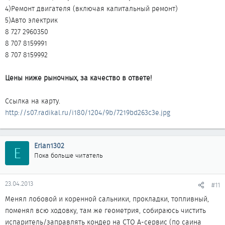
4)Ремонт двигателя (включая капитальный ремонт)
5)Авто электрик
8 727 2960350
8 707 8159991
8 707 8159992
Цены ниже рыночных, за качество в ответе!
Ссылка на карту.
http://s07.radikal.ru/i180/1204/9b/7219bd263c3e.jpg
Erlan1302
E
Пока больше читатель
23.04.2013
#11
Менял лобовой и коренной сальники, прокладки, топливный,
поменял всю ходовку, там же геометрия, собираюсь чистить
испаритель/заправлять кондер на СТО А-сервис (по саина