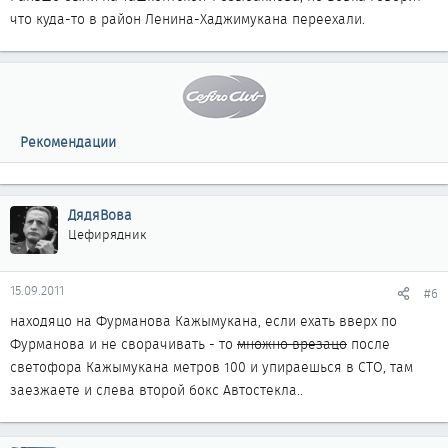
что куда-то в район Ленина-Хаджимукана переехали.
Рекомендации
ДядяВова
Цефирядник
15.09.2011
#6
находяцо на Фурманова Кажымукана, если ехать вверх по
Фурманова и не сворачивать - то
множно врезацо
после
светофора Кажымукана метров 100 и упираешься в СТО, там
заезжаете и слева второй бокс Автостекла..