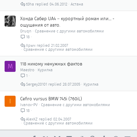
р
t0ha
04.06.2012
Астана
ы
т
о
Хонда Сабер UA4 – курортный роман или… -
ощущения от авто.
Druqn
Сравнение с другими автомобилями
18
Хрыч
21.02.2007
Сравнение с другими автомобилями
118 никому ненужных фактов
M
Maestro
Курилка
1
Sergey20101
28.07.2005
Курилка
Cefiro vursus BMW 745i (760iL)
I
Ivanov-PV
Сравнение с другими автомобилями
18
AlexKZ
02.04.2007
Сравнение с другими автомобилями