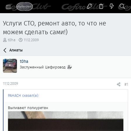
Услуги СТО, ремонт авто, то что не
можем сделать сами!)
А
Д
t0ha
11.12.2009
в
а
т
Алматы
т
о
а
р
н
t0ha
т
а
Заслуженный Цефировод
е
ч
м
а
ы
л
11.12.2009
#1
а
PAHACH сказал(а):
Выливают полиуретан