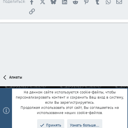
Facebook
X
Bluesky
LinkedIn
Reddit
Pinterest
Tumblr
WhatsAp
Эл
Поделиться:
Ссылка
Алматы
На данном сайте используются cookie-файлы, чтобы
персонализировать контент и сохранить Ваш вход в систему,
Обратная связь
Условия и правила
если Вы зарегистрируетесь.
Политика конфиденциальности
Помощь
Главная
R
Продолжая использовать этот сайт, Вы соглашаетесь на
S
использование наших cookie-файлов.
S
®
Community platform by XenForo
© 2010-2025 XenForo Ltd.
|
Style and
Принять
Узнать больше....
®
add-ons by ThemeHouse
Перевод от Jumuro
Верх
Низ