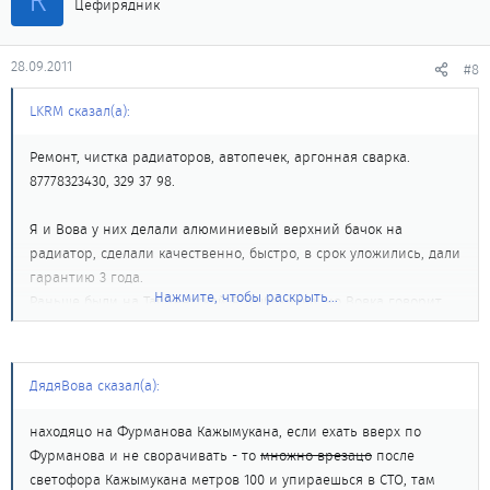
Цефирядник
28.09.2011
#8
LKRM сказал(а):
Ремонт, чистка радиаторов, автопечек, аргонная сварка.
87778323430, 329 37 98.
Я и Вова у них делали алюминиевый верхний бачок на
радиатор, сделали качественно, быстро, в срок уложились, дали
гарантию 3 года.
Нажмите, чтобы раскрыть...
Раньше были на Ташкентской-Розыбакиева, но Вовка говорит
что куда-то в район Ленина-Хаджимукана переехали.
ДядяВова сказал(а):
находяцо на Фурманова Кажымукана, если ехать вверх по
Фурманова и не сворачивать - то
множно врезацо
после
светофора Кажымукана метров 100 и упираешься в СТО, там