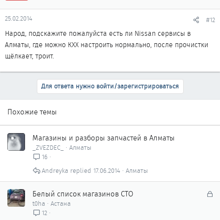
25.02.2014
#12
Народ, подскажите пожалуйста есть ли Nissan сервисы в
Алматы, где можно КХХ настроить нормально, после прочистки
щёлкает, троит.
Для ответа нужно войти/зарегистрироваться
Похожие темы
Магазины и разборы запчастей в Алматы
_ZVEZDEC_
Алматы
16
Andreyka
17.06.2014
Алматы
З
Белый список магазинов СТО
а
t0ha
Астана
к
12