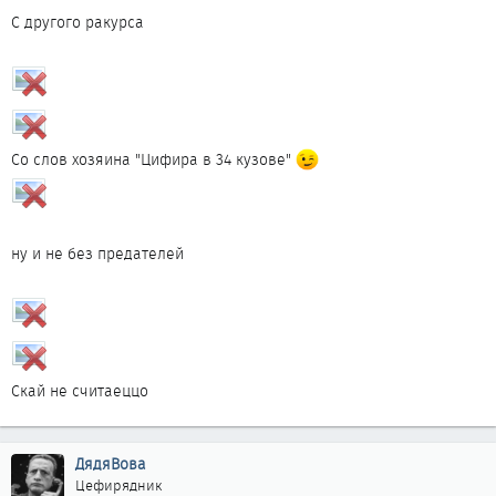
С другого ракурса
Со слов хозяина "Цифира в 34 кузове"
ну и не без предателей
Скай не считаеццо
ДядяВова
Цефирядник