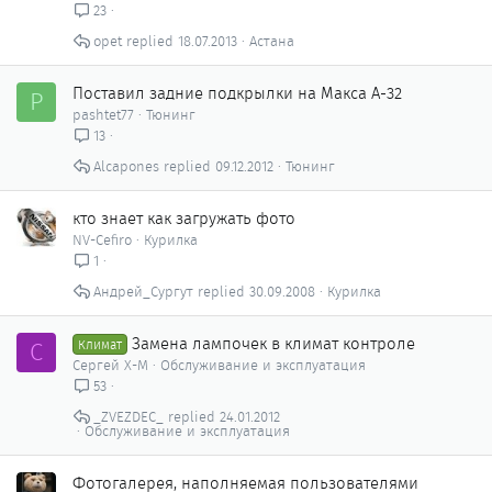
23
opet
18.07.2013
Астана
Поставил задние подкрылки на Макса А-32
P
pashtet77
Тюнинг
13
Alcapones
09.12.2012
Тюнинг
кто знает как загружать фото
NV-Cefiro
Курилка
1
Андрей_Сургут
30.09.2008
Курилка
Замена лампочек в климат контроле
С
Климат
Сергей Х-М
Обслуживание и эксплуатация
53
_ZVEZDEC_
24.01.2012
Обслуживание и эксплуатация
Фотогалерея, наполняемая пользователями