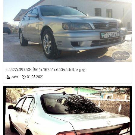
c5527c397504f564c16754c65045ddbe.jpg
zavr
01.05.2021