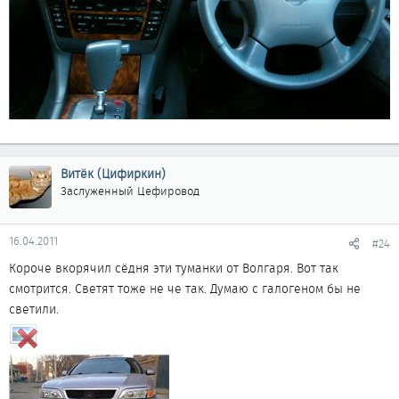
Витёк (Цифиркин)
Заслуженный Цефировод
16.04.2011
#24
Короче вкорячил сёдня эти туманки от Волгаря. Вот так
смотрится. Светят тоже не че так. Думаю с галогеном бы не
светили.