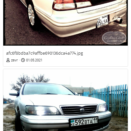
afc6f8bdba7c9affbe690136dca4a774.jpg
zavr
01.05.2021