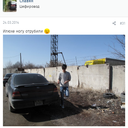
Славян
Цефировод
24.03.2014
#31
Илюхе ногу отрубили