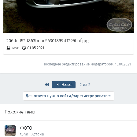
206dcd52d863bdac56301899d1295baf.jpg
zavr
01.05.2021
Последнее редактирование модератором:
13.06.2021
Первый
Назад
2 из 2
Для ответа нужно войти/зарегистрироваться
Похожие темы
ФОТО
t0ha
Астана