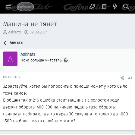
Машина не тянет
А
Д
Askhat1
09.08.2017
в
а
т
Алматы
т
о
а
р
н
Askhat1
A
т
а
Пока больше читатель
е
ч
м
а
ы
л
09.08.2017
#1
а
Здраствуйте, хотел бы попросить о помощи может у кого было
тоже самое.
В общем так p1216 ошибка стоит машина на холостом ходу
держит обороты 400-500 нажимаю педаль газа обороты
начинает набирать где-то через 30 секунд и то только до 1000-
1500 не больше что с ней помогите?