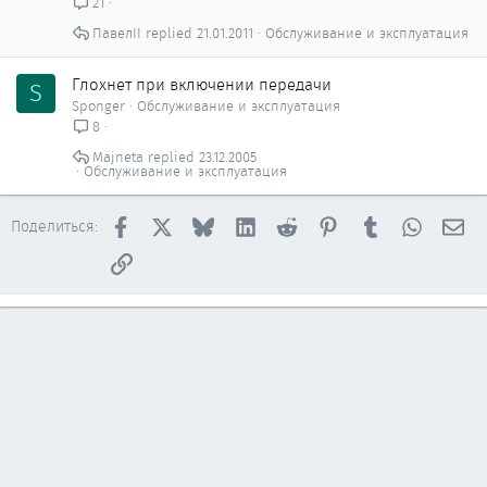
21
ПавелII
21.01.2011
Обслуживание и эксплуатация
Глохнет при включении передачи
S
Sponger
Обслуживание и эксплуатация
8
Majneta
23.12.2005
Обслуживание и эксплуатация
Facebook
X
Bluesky
LinkedIn
Reddit
Pinterest
Tumblr
WhatsAp
Эл
Поделиться:
Ссылка