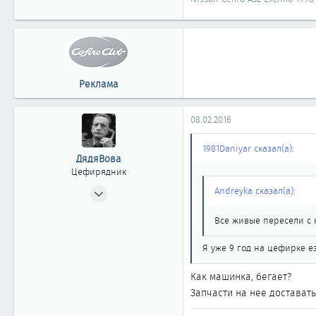
Реклама
08.02.2016
1981Daniyar сказал(а):
ДядяВова
Цефирядник
24.06.2008
Andreyka сказал(а):
62
Все живые пересели с
0
61
Я уже 9 год на цефирке 
43
Как машинка, бегает?
Запчасти на нее доставать