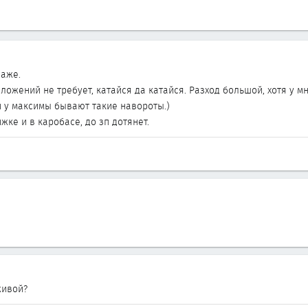
даже.
ожений не требует, катайся да катайся. Разход большой, хотя у мно
и у максимы бывают такие навороты.)
жке и в каробасе, до зп дотянет.
живой?