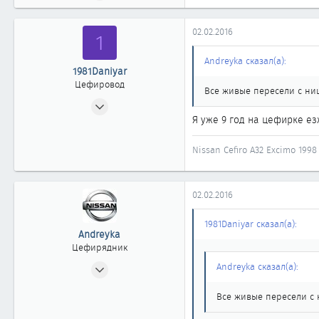
148
0
02.02.2016
1
61
49
Andreyka сказал(а):
1981Daniyar
Казахстан, Атырау
Цефировод
Все живые пересели с н
28.10.2007
Я уже 9 год на цефирке е
512
0
Nissan Cefiro А32 Excimo 19
861
Алматы
02.02.2016
1981Daniyar сказал(а):
Andreyka
Цефирядник
10.04.2012
Andreyka сказал(а):
148
Все живые пересели с
0