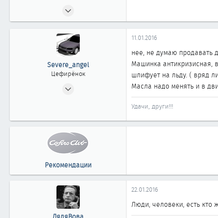
10.04.2012
148
0
11.01.2016
61
нее, не думаю продавать 
49
Машинка антикризисная, вл
Severe_angel
Казахстан, Атырау
Цефирёнок
шлифует на льду. ( вряд л
04.01.2006
Масла надо менять и в дви
28
Удачи, други!!!
0
11
49
Алматы
www.nurden.hotbox.ru
Рекомендации
22.01.2016
Люди, человеки, есть кто 
ДядяВова