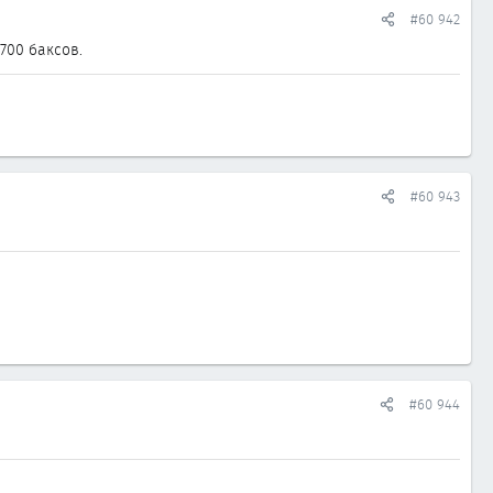
#60 942
700 баксов.
#60 943
#60 944