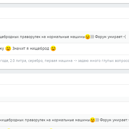
ищебродных праворулек на нормальные машины
))) Форум умирает:-(
зжу
Значит я нищеброд
98 года, 2.0 литра, серебро, первая машина -> задаю много глупых вопро
 нищебродных праворулек на нормальные машины
))) Форум умирает:-