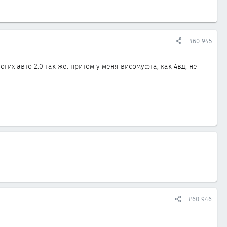
#60 945
гих авто 2.0 так же. притом у меня висомуфта, как 4вд, не
#60 946