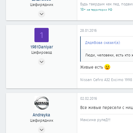
Будь твердым как лед, подв
Цефирядник
18+
на территории РФ
24.06.2008
62
0
28.01.2016
1
61
43
ДядяВова сказал(а):
1981Daniyar
Цефировод
Люди, человеки, есть кто
28.10.2007
Живые есть
512
0
Nissan Cefiro А32 Excimo 19
861
Алматы
02.02.2016
Все живые пересели с ни
Andreyka
Максима рулеД!!!
Цефирядник
10.04.2012