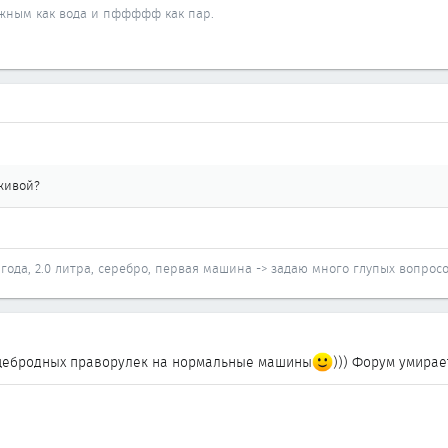
ижным как вода и пффффф как пар.
 живой?
98 года, 2.0 литра, серебро, первая машина -> задаю много глупых вопро
щебродных праворулек на нормальные машины
))) Форум умирает