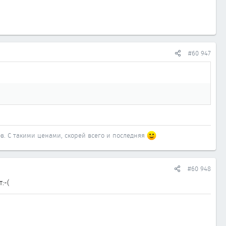
#60 947
сов. С такими ценами, скорей всего и последняя
#60 948
:-(