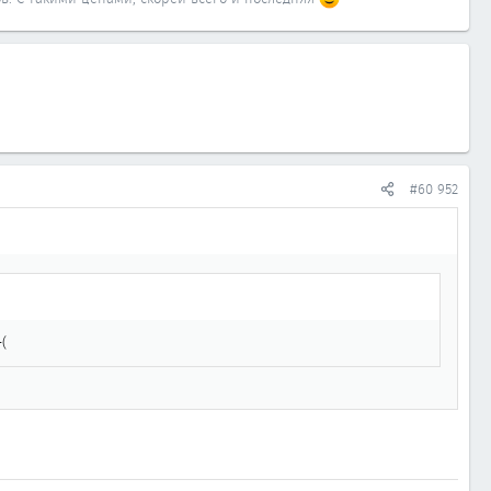
#60 952
(