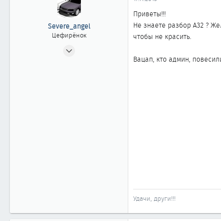
ы
л
а
Приветы!!!
Не знаете разбор A32 ? Ж
Severe_angel
Цефирёнок
чтобы не красить.
04.01.2006
Вацап, кто админ, повесил
28
0
11
49
Алматы
www.nurden.hotbox.ru
Удачи, други!!!