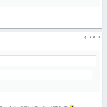
#60 951
т:-(
сов. С такими ценами, скорей всего и последняя