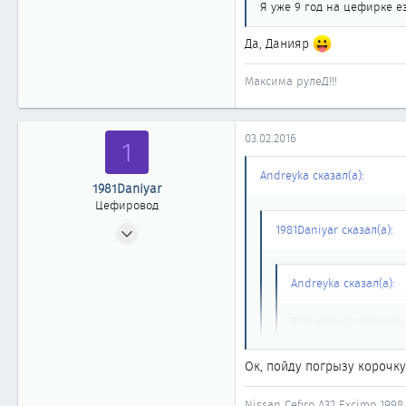
61
Я уже 9 год на цефирке 
49
Да, Данияр
Казахстан, Атырау
Максима рулеД!!!
03.02.2016
1
Andreyka сказал(а):
1981Daniyar
Цефировод
28.10.2007
1981Daniyar сказал(а):
512
0
Andreyka сказал(а):
861
Алматы
Все живые пересел
Я уже 9 год на цефирк
Ок, пойду погрызу корочк
Да, Данияр
Nissan Cefiro А32 Excimo 19