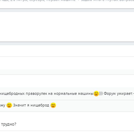
 нищебродных праворулек на нормальные машины
))) Форум умирает:-
езжу
Значит я нищеброд
 трудно?