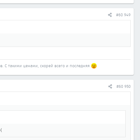
#60 949
сов. С такими ценами, скорей всего и последняя
#60 950
(