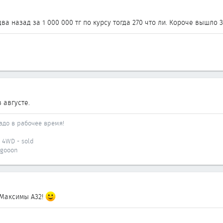
а назад за 1 000 000 тг по курсу тогда 270 что ли. Короче вышло 3
в августе.
адо в рабочее время!
4 4WD - sold
agooon
 Максимы А32!