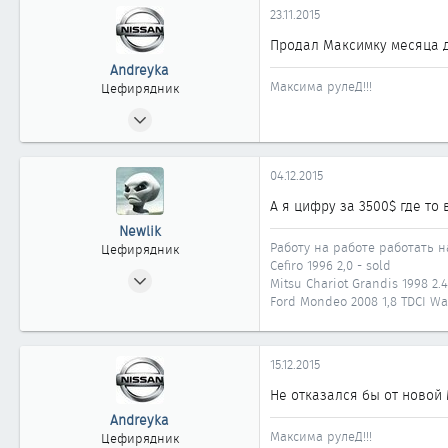
23.11.2015
Продал Максимку месяца дв
Andreyka
Максима рулеД!!!
Цефирядник
10.04.2012
148
0
04.12.2015
61
А я цифру за 3500$ где то 
49
Newlik
Казахстан, Атырау
Работу на работе работать н
Цефирядник
Cefiro 1996 2,0 - sold
26.08.2008
Mitsu Chariot Grandis 1998 2.
103
Ford Mondeo 2008 1,8 TDCI W
1
63
15.12.2015
45
Не отказался бы от новой
г. Алматы, Казахстан
Andreyka
Максима рулеД!!!
Цефирядник