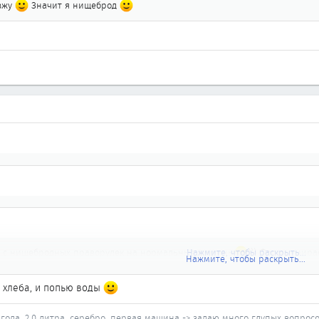
езжу
Значит я нищеброд
и с нищебродных праворулек на нормальные машины
Нажмите, чтобы раскрыть...
))) Форум умирае
Нажмите, чтобы раскрыть...
е езжу
Значит я нищеброд
Нажмите, чтобы раскрыть...
у хлеба, и попью воды
98 года, 2.0 литра, серебро, первая машина -> задаю много глупых вопро