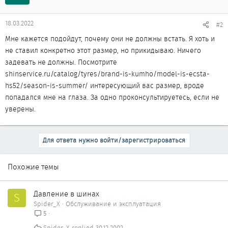
18.03.2022
#2
Мне кажется подойдут, почему они не должны встать. Я хоть и
не ставил конкретно этот размер, но прикидываю. Ничего
задевать не должны. Посмотрите
shinservice.ru/catalog/tyres/brand-is-kumho/model-is-ecsta-
hs52/season-is-summer/ интересующий вас размер, вроде
попадался мне на глаза. За одно проконсультируетесь, если не
уверены.
Для ответа нужно войти/зарегистрироваться
Похожие темы
Давление в шинах
S
Spider_X
Обслуживание и эксплуатация
5
Spider_X
30.12.2002