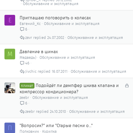
Обслуживание и эксплуатация
Приглашаю поговорить о колесах
Е
Евгений_Кс
Обслуживание и эксплуатация
6
zavr
24.07.2002
Обслуживание и эксплуатация
Давление в шинах
М
Медведь)
Обслуживание и эксплуатация
46
Jivchic
16.07.2011
Обслуживание и эксплуатация
З
Подойдёт ли демпфер шкива клапана и
Климат
а
компрессор кондиционера?
к
zeebr
Обслуживание и эксплуатация
р
6
ы
zeebr
24.10.2010
Обслуживание и эксплуатация
т
о
"Вопросик?" или "Старые песни о..."
П
Полковник
Курилка