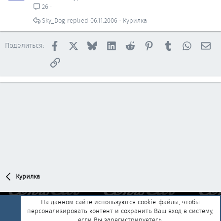
26
Sky_Dog
06.11.2006
Курилка
Facebook
X
Bluesky
LinkedIn
Reddit
Pinterest
Tumblr
WhatsAp
Эл
Поделиться:
Ссылка
Курилка
На данном сайте используются cookie-файлы, чтобы
персонализировать контент и сохранить Ваш вход в систему,
Обратная связь
Условия и правила
если Вы зарегистрируетесь.