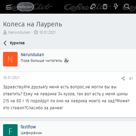
Колеса на Лаурель
А
Д
Nerundukan
18.01.2021
в
а
т
Курилка
т
о
а
р
н
Nerundukan
N
т
а
Пока больше читатель
е
ч
м
а
ы
л
18.01.2021
#1
а
Здравствуйте друзья!у меня есть вопрос,не могли бы вы
ответить? Езжу на лаврике 34 кузов, так вот есть у меня шины
215 на 80 r 15 подойдут ли они на лаврика моего на зад?Может
кто ставил?Спасибо за ранее!
fastflow
F
Цефирёнок