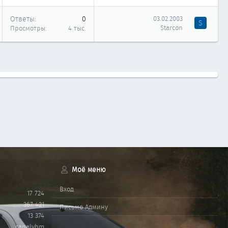
Ответы
0
03.02.2003
S
Starcon
Просмотры
4 тыс.
Моё меню
Вход
17 724
367 421
Письмо Админу
13 374
canalvbm