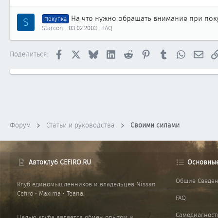
На что нужно обращать внимание при покуп
S
Покупка
Starcon
03.02.2003
FAQ
Facebook
X
Bluesky
LinkedIn
Reddit
Pinterest
Tumblr
WhatsApp
Элек
Поделиться:
Форум
Статьи и руководства
Своими силами
Автоклуб CEFIRO.RU
Основны
Общие Сведе
Клуб единомышленников и владельцев Nissan
Cefiro • Maxima • Teana.
FAQ
Самодиагност
Целью клуба является обмен опытом и