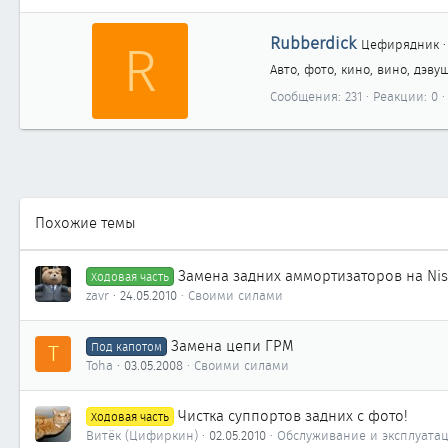
А
R
Rubberdick
Цефирядник
·
в
Авто, фото, кино, вино, дэву
т
о
Сообщения
231
Реакции
0
р
Похожие темы
Замена задних аммортизаторов на Nis
Ходовая часть
zavr
24.05.2010
Своими силами
Замена цепи ГРМ
T
Под капотом
Toha
03.05.2008
Своими силами
Чистка суппортов задних с фото!
Ходовая часть
Витёк (Цифиркин)
02.05.2010
Обслуживание и эксплуата