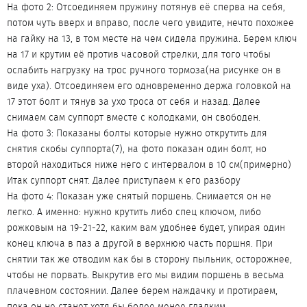
На фото 2: Отсоединяем пружину потянув её сперва на себя,
потом чуть вверх и вправо, после чего увидите, нечто похожее
на гайку на 13, в том месте на чем сидела пружина. Берем ключ
на 17 и крутим её против часовой стрелки, для того чтобы
ослабить нагрузку на трос ручного тормоза(на рисунке он в
виде уха). Отсоединяем его одновременно держа головкой на
17 этот болт и тянув за ухо троса от себя и назад. Далее
снимаем сам суппорт вместе с колодками, он свободен.
На фото 3: Показаны болты которые нужно открутить для
снятия скобы суппорта(7), на фото показан один болт, но
второй находиться ниже него с интервалом в 10 см(примерно)
Итак суппорт снят. Далее приступаем к его разбору
На фото 4: Показан уже снятый поршень. Снимается он не
легко. А именно: нужно крутить либо спец ключом, либо
рожковым на 19-21-22, каким вам удобнее будет, упирая один
конец ключа в паз а другой в верхнюю часть поршня. При
снятии так же отводим как бы в сторону пыльник, осторожнее,
чтобы не порвать. Выкрутив его мы видим поршень в весьма
плачевном состоянии. Далее берем наждачку и протираем,
пока он не станет хотя бы более менее гладким.