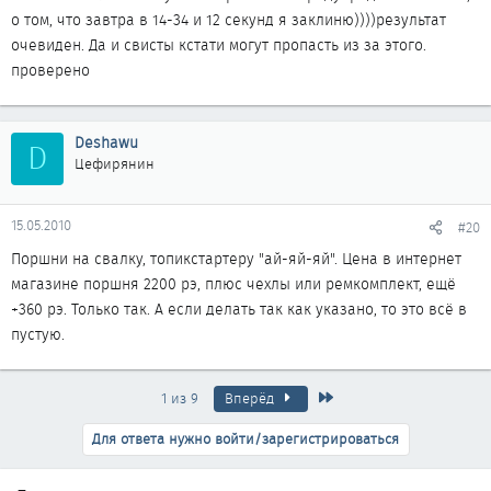
о том, что завтра в 14-34 и 12 секунд я заклиню))))результат
очевиден. Да и свисты кстати могут пропасть из за этого.
проверено
Deshawu
D
Цефирянин
15.05.2010
#20
Поршни на свалку, топикстартеру "ай-яй-яй". Цена в интернет
магазине поршня 2200 рэ, плюс чехлы или ремкомплект, ещё
+360 рэ. Только так. А если делать так как указано, то это всё в
пустую.
Последняя
1 из 9
Вперёд
Для ответа нужно войти/зарегистрироваться