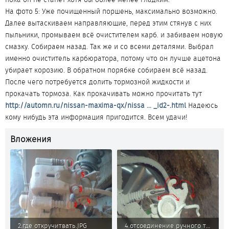
На фото 5: Уже почищенный поршень, максимально возможно.
Далее вытаскиваем направляющие, перед этим стянув с них
пыльники, промываем всё очистителем карб. и забиваем новую
смазку. Собираем назад. Так же и со всеми деталями. Выбрал
именно очиститель карбюратора, потому что он лучше ацетона
убирает корозию. В обратном порябке собираем всё назад.
После чего потребуется долить тормозной жидкости и
прокачать тормоза. Как прокачивать можно прочитать тут
http://automn.ru/nissan-maxima-qx/nissa ... _id2-.html
Надеюсь
кому нибудь эта информация пригодится. Всем удачи!
Вложения
2.где откручитвать.JPG
4.отсоединение ручного тормоза.JPG