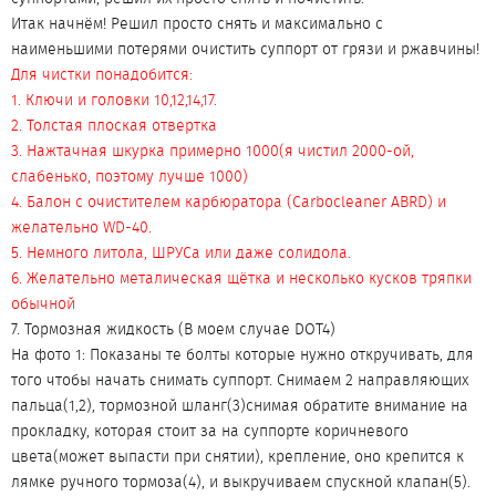
Итак начнём! Решил просто снять и максимально с
наименьшими потерями очистить суппорт от грязи и ржавчины!
Для чистки понадобится:
1. Ключи и головки 10,12,14,17.
2. Толстая плоская отвертка
3. Нажтачная шкурка примерно 1000(я чистил 2000-ой,
слабенько, поэтому лучше 1000)
4. Балон с очистителем карбюратора (Carbocleaner ABRD) и
желательно WD-40.
5. Немного литола, ШРУСа или даже солидола.
6. Желательно металическая щётка и несколько кусков тряпки
обычной
7. Тормозная жидкость (В моем случае DOT4)
На фото 1: Показаны те болты которые нужно откручивать, для
того чтобы начать снимать суппорт. Снимаем 2 направляющих
пальца(1,2), тормозной шланг(3)снимая обратите внимание на
прокладку, которая стоит за на суппорте коричневого
цвета(может выпасти при снятии), крепление, оно крепится к
лямке ручного тормоза(4), и выкручиваем спускной клапан(5).