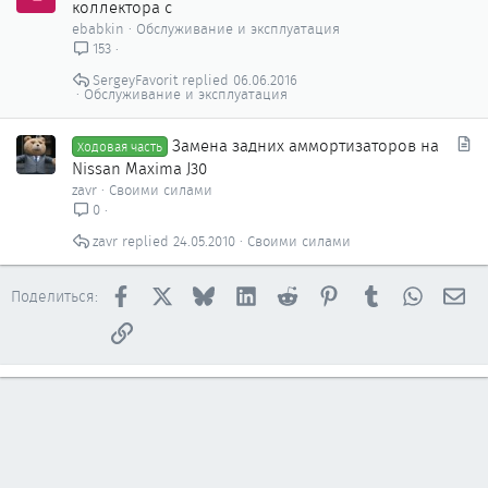
коллектора с
ebabkin
Обслуживание и эксплуатация
153
SergeyFavorit
06.06.2016
Обслуживание и эксплуатация
С
Замена задних аммортизаторов на
Ходовая часть
т
Nissan Maxima J30
а
zavr
Своими силами
т
0
ь
zavr
24.05.2010
Своими силами
я
Facebook
X
Bluesky
LinkedIn
Reddit
Pinterest
Tumblr
WhatsAp
Эл
Поделиться:
Ссылка