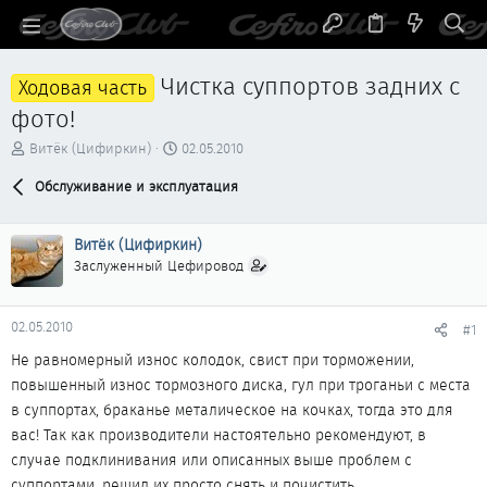
Чистка суппортов задних с
Ходовая часть
фото!
А
Д
Витёк (Цифиркин)
02.05.2010
в
а
т
Обслуживание и эксплуатация
т
о
а
р
н
Витёк (Цифиркин)
т
а
е
ч
Заслуженный Цефировод
м
а
ы
л
а
02.05.2010
#1
Не равномерный износ колодок, свист при торможении,
повышенный износ тормозного диска, гул при троганьи с места
в суппортах, браканье металическое на кочках, тогда это для
вас! Так как производители настоятельно рекомендуют, в
случае подклинивания или описанных выше проблем с
суппортами, решил их просто снять и почистить.