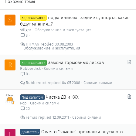
Похожие темы
подклинивают задние суппорта, какие
S
Ходовая часть
будут мнения...?
stilgar
Обслуживание и эксплуатация
3
HITMAN
30.08.2003
Обслуживание и эксплуатация
С
Замена тормозных дисков
R
Ходовая часть
т
Rubberdick
Своими силами
а
0
т
Rubberdick
04.05.2008
Своими силами
ь
я
С
Чистка ДЗ и КХХ
Под капотом
т
Pop
Своими силами
а
20
т
remus
12.09.2011
Своими силами
ь
я
Отчет о "замене" прокладки впускного
E
Двигатель