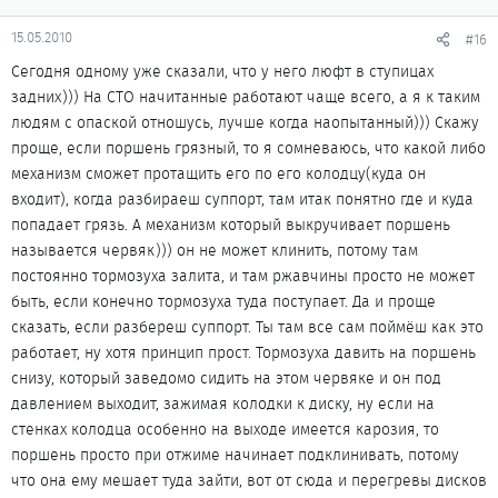
15.05.2010
#16
Сегодня одному уже сказали, что у него люфт в ступицах
задних))) На СТО начитанные работают чаще всего, а я к таким
людям с опаской отношусь, лучше когда наопытанный))) Скажу
проще, если поршень грязный, то я сомневаюсь, что какой либо
механизм сможет протащить его по его колодцу(куда он
входит), когда разбираеш суппорт, там итак понятно где и куда
попадает грязь. А механизм который выкручивает поршень
называется червяк))) он не может клинить, потому там
постоянно тормозуха залита, и там ржавчины просто не может
быть, если конечно тормозуха туда поступает. Да и проще
сказать, если разбереш суппорт. Ты там все сам поймёш как это
работает, ну хотя принцип прост. Тормозуха давить на поршень
снизу, который заведомо сидить на этом червяке и он под
давлением выходит, зажимая колодки к диску, ну если на
стенках колодца особенно на выходе имеется карозия, то
поршень просто при отжиме начинает подклинивать, потому
что она ему мешает туда зайти, вот от сюда и перегревы дисков