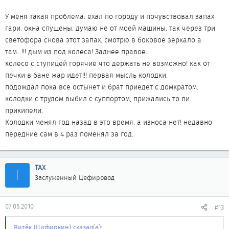
У меня такая проблема: ехал по городу и почувствовал запах
гари. окна спущены. думаю не от моей машины. так через три
светофора снова этот запах. смотрю в боковое зеркало а
там...!!! дым из под колеса! Заднее правое.
колесо с ступицей горячие что держать не возможно! как от
печки в бане жар идет!!! первая мысль колодки.
подождал пока все остынет и брат приедет с домкратом.
колодки с трудом выбил с суппортом, прижались то ли
прикипели.
Колодки менял год назад в это время. а износа нет! недавно
передние сам в 4 раз поменял за год.
ТАХ
Т
Заслуженный Цефировод
07.05.2010
#13
Витёк (Цифиркин) сказал(а):