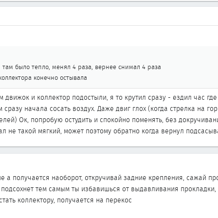
, там было тепло, менял 4 раза, вернее снимал 4 раза
коллектора конечно остывала
м движок и коллектор подостыли, я то крутил сразу - ездил час где
 сразу начала сосать воздух. Даже двиг глох (когда стрелка на го
елей) Ок, попробую остудить и спокойно поменять, без докручиван
л не такой мягкий, может поэтому обратно когда вернул подсасыва
ше а получается наоборот, откручивай задние крепления, сажай пр
 подсохнет тем самым ты избавишься от выдавливания прокладки, а
стать коллектору, получается на перекос