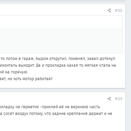
#122
 то потом в гараж, быром открутил, поменял, завел дотянул
ризонталь выходит. Да и прокладка какая то мягкая чтала на
ий на горячую.
ет, но хоть мотор работает
#123
окладку на герметик -приклей её на верхнюю часть
 сосёт воздух потому, что задние крепления держат и не