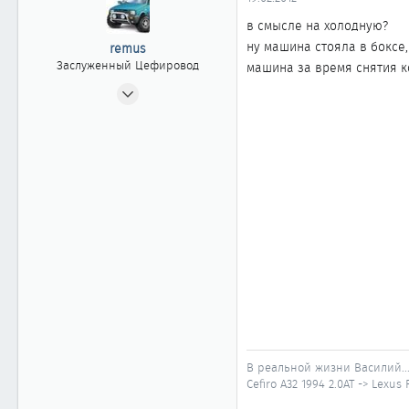
ы
л
а
в смысле на холодную?
ну машина стояла в боксе,
remus
Заслуженный Цефировод
машина за время снятия 
11.08.2010
4 496
6
1 861
40
Иркутская область
В реальной жизни Василий..
Cefiro A32 1994 2.0AT -> Lexus