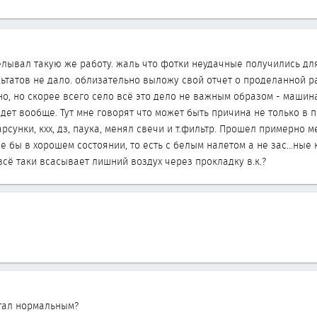
лывал такую же работу. жаль что фотки неудачные получились для 
татов не дало. облизательно выложу свой отчет о проделанной раб
но, но скорее всего село всё это дело не важным образом - машин
 едет вообще. Тут мне говорят что может быть причина не только в 
рсунки, кхх, дз, паука, менял свечи и т.фильтр. Прошел примерно м
е бы в хорошем состоянии, то есть с белым налетом а не зас...ные
сё таки всасывает лишний воздух через прокладку в.к.?
стал нормальным?