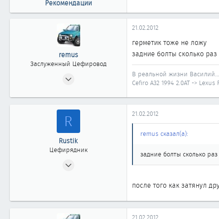
Рекомендации
21.02.2012
герметик тоже не ложу
задние болты сколько раз
remus
Заслуженный Цефировод
В реальной жизни Василий..
11.08.2010
Cefiro A32 1994 2.0AT -> Lexus
4 496
6
1 861
21.02.2012
R
40
remus сказал(а):
Иркутская область
Rustik
Цефирядник
задние болты сколько ра
04.06.2010
213
после того как затянул др
0
61
Алматы
21.02.2012