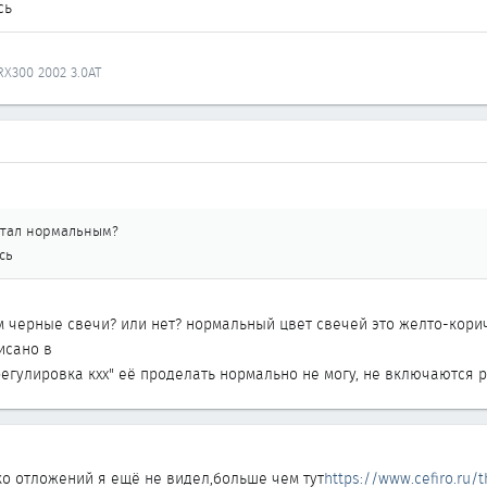
сь
.
 RX300 2002 3.0AT
 стал нормальным?
сь
м черные свечи? или нет? нормальный цвет свечей это желто-корич
исано в
регулировка кхх" её проделать нормально не могу, не включаются
ько отложений я ещё не видел,больше чем тут
https://www.cefiro.ru/