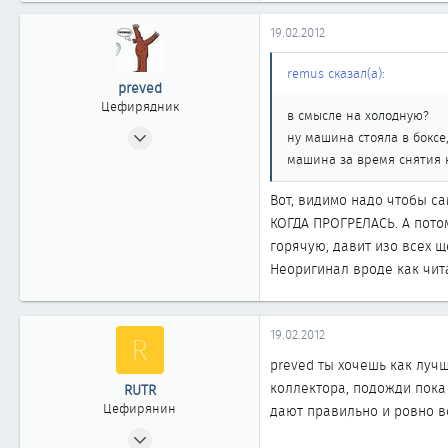
19.02.2012
remus сказал(а):
preved
Цефирядник
в смысле на холодную?
06.10.2011
ну машина стояла в боксе
61
машина за время снятия 
0
Вот, видимо надо чтобы са
61
КОГДА ПРОГРЕЛАСЬ. А потом
горячую, давит изо всех щ
Неоригинал вроде как чита
19.02.2012
R
preved ты хочешь как луч
коллектора, подожди пока
RUTR
Цефирянин
дают правильно и ровно в
15.01.2009