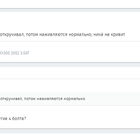
 откручивал, потом наживляются нормально, ничё не кривит
.
 RX300 2002 3.0AT
з откручивал, потом наживляются нормально
угие 4 болта?