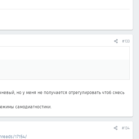
#133
невый, но у меня не получается отрегулировать чтоб смесь
 режимы самодиагностики.
#134
threads/17154/