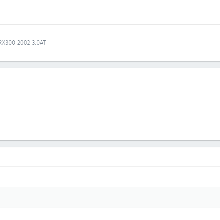
.
 RX300 2002 3.0AT