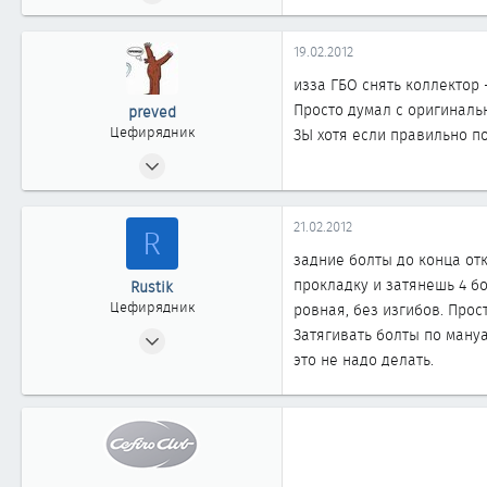
433
0
19.02.2012
361
изза ГБО снять коллектор 
Просто думал с оригиналь
preved
Цефирядник
ЗЫ хотя если правильно по
06.10.2011
61
0
21.02.2012
R
61
задние болты до конца отк
прокладку и затянешь 4 бо
Rustik
Цефирядник
ровная, без изгибов. Прос
04.06.2010
Затягивать болты по ману
это не надо делать.
213
0
61
Алматы