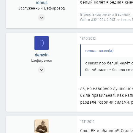
белый налёт = бедная сме
remus
Заслуженный Цефировод
В реальной жизни Василий..
11.08.2010
Cefiro A32 1994 2.0AT -> Lexus
4 496
6
1 861
18.10.2012
D
40
remus сказал(а):
Иркутская область
denwin
Цефирёнок
с каких пор белый налёт
28.07.2012
белый налёт = бедная сме
16
0
да, но наверное лучше че
11
была правильная. Как нап
разделе "своими силами, 
17.11.2012
Снял ВК и обалдел!!! Стол