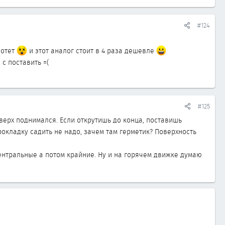
#124
ботет
и этот аналог стоит в 4 раза дешевле
 с поставить =(
#125
верх поднимался. Если открутишь до конца, поставишь
прокладку садить не надо, зачем там герметик? Поверхность
ентральные а потом крайние. Ну и на горячем движке думаю