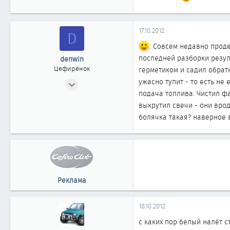
1
863
17.10.2012
D
44
. Совсем недавно проде
Омск
последней разборки резуль
denwin
Цефирёнок
герметиком и садил обрат
28.07.2012
ужасно тупит - то есть не
подача топлива. Чистил фа
16
выкрутил свечи - они врод
0
болячка такая? наверное в
11
Реклама
18.10.2012
с каких пор белый налёт 