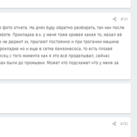
#131
фото отчета. На днях буду обратно разбирать, так как после
оте. Прокладка в.к. у меня тоже кривая какая то, мазал её
а не держит хх, прыгают постоянно и при трогании машина
прокладке но и еще в сетке бензонасоса, то есть плохая
есяц с того момента как я это всё проделывал, сейчас
 как были до промывки. Может кто подскажет что у меня за
#132