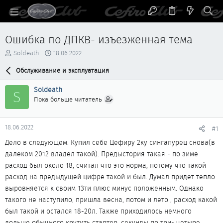
Ошибка по ДПКВ- изъезженная тема
А
Д
Soldeath
18.06.2022
в
а
т
Обслуживание и эксплуатация
т
о
а
р
н
Soldeath
S
т
а
Пока больше читатель
е
ч
м
а
ы
л
18.06.2022
#1
а
Дело в следующем. Купил себе Цефиру 2ку сингапурец снова(в
далеком 2012 владел такой). Предыстория такая - по зиме
расход был около 18, считал что это норма, потому что такой
расход на предыдущей цифре такой и был. Думал придет тепло
выровняется к своим 13ти плюс минус положенным. Однако
такого не наступило, пришла весна, потом и лето , расход какой
был такой и остался 18-20л. Также приходилось немного
дольше обычного крутить стартер, секунды по три- четыре.