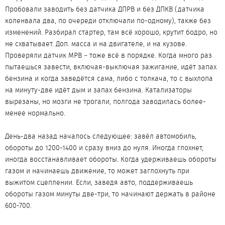
Пробовали заводить без датчика ДПРВ и без ДПКВ (датчика
коленвала два, по очереди отключали по-одному), также без
изменений. Разбирал стартер, там всё хорошо, крутит бодро, но
не схватывает. Доп. масса и на двигателе, и на кузове.
Проверяли датчик МРВ – тоже всё в порядке. Когда много раз
пытаешься завести, включая-выключая зажигание, идёт запах
бензина и когда заведётся сама, либо с толкача, то с выхлопа
на минуту-две идёт дым и запах бензина. Катализаторы
вырезаны, но мозги не трогали, полгода заводилась более-
менее нормально.
День-два назад началось следующее: завёл автомобиль,
обороты до 1200-1400 и сразу вниз до нуля. Иногда глохнет,
иногда восстанавливает обороты. Когда удерживаешь обороты
газом и начинаешь движение, то может заглохнуть при
выжитом сцеплении. Если, заведя авто, поддерживаешь
обороты газом минуты две-три, то начинают держать в районе
600-700.