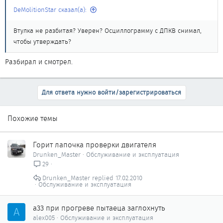
DeMolitionStar сказал(а):
также не помогает ничего…
Вдруг если у кого-то была та же проблема или кто-то хотя бы
Втулка не разбитая? Уверен? Осциллограмму с ДПКВ снимал,
примерно понимает в чем дело, пожалуйста, отпишите, ибо
чтобы утверждать?
уже пробовали всё, что говорят мастера/диагносты и
результата ноль. Буду благодарен, если поможете
.
Разбирал и смотрел.
Для ответа нужно войти/зарегистрироваться
Похожие темы
Горит лапочка проверки двигателя
Drunken_Master
Обслуживание и эксплуатация
29
Drunken_Master
17.02.2010
Обслуживание и эксплуатация
a33 при прогреве пытаеца заглохнуть
A
alex005
Обслуживание и эксплуатация