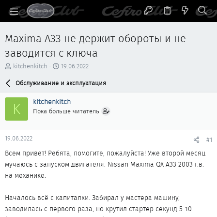
Maxima A33 не держит обороты и не
заводится с ключа
А
Д
kitchenkitch
19.06.2022
в
а
т
Обслуживание и эксплуатация
т
о
а
р
н
kitchenkitch
K
т
а
Пока больше читатель
е
ч
м
а
ы
л
19.06.2022
#1
а
Всем привет! Ребята, помогите, пожалуйста! Уже второй месяц
мучаюсь с запуском двигателя. Nissan Maxima QX A33 2003 г.в.
на механике.
Началось всё с капиталки. Забирал у мастера машину,
заводилась с первого раза, но крутил стартер секунд 5-10