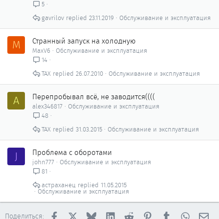
5
gavrilov
23.11.2019
Обслуживание и эксплуатация
Странный запуск на холодную
M
MaxV6
Обслуживание и эксплуатация
14
ТАХ
26.07.2010
Обслуживание и эксплуатация
Перепробывал всё, не заводится((((
A
alex346817
Обслуживание и эксплуатация
48
ТАХ
31.03.2015
Обслуживание и эксплуатация
Проблема с оборотами
J
john777
Обслуживание и эксплуатация
81
астраханец
11.05.2015
Обслуживание и эксплуатация
Facebook
X
Bluesky
LinkedIn
Reddit
Pinterest
Tumblr
WhatsAp
Эл
Поделиться: