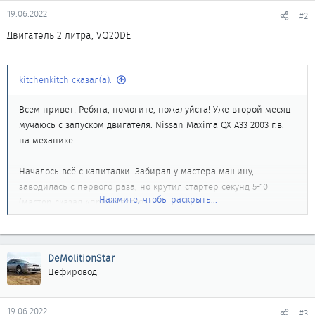
19.06.2022
#2
Двигатель 2 литра, VQ20DE
kitchenkitch сказал(а):
Всем привет! Ребята, помогите, пожалуйста! Уже второй месяц
мучаюсь с запуском двигателя. Nissan Maxima QX A33 2003 г.в.
на механике.
Началось всё с капиталки. Забирал у мастера машину,
заводилась с первого раза, но крутил стартер секунд 5-10
Нажмите, чтобы раскрыть...
(мастер сказал «прикатается»).
Отъездил ~тысяч 5 км, заводилась когда как: то нормально, то
приходилось долго крутить.
DeMolitionStar
Основная проблема началась с неделю назад. Двигатель
Цефировод
практически вообще перестал заводиться с ключа зажигания (с
раза 10-15 может схватить, а может и нет). С пульта
сигнализации (Tomahawk) пытается завестись 3 раза и, не
19.06.2022
#3