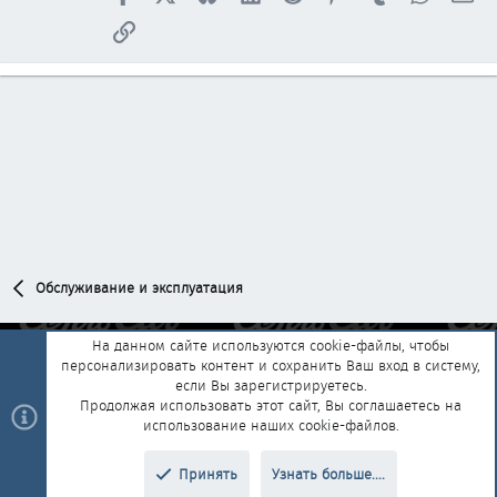
Ссылка
Обслуживание и эксплуатация
На данном сайте используются cookie-файлы, чтобы
персонализировать контент и сохранить Ваш вход в систему,
Обратная связь
Условия и правила
если Вы зарегистрируетесь.
Политика конфиденциальности
Помощь
Главная
R
Продолжая использовать этот сайт, Вы соглашаетесь на
S
использование наших cookie-файлов.
S
®
Community platform by XenForo
© 2010-2025 XenForo Ltd.
|
Style and
Принять
Узнать больше....
®
add-ons by ThemeHouse
Перевод от Jumuro
Верх
Низ