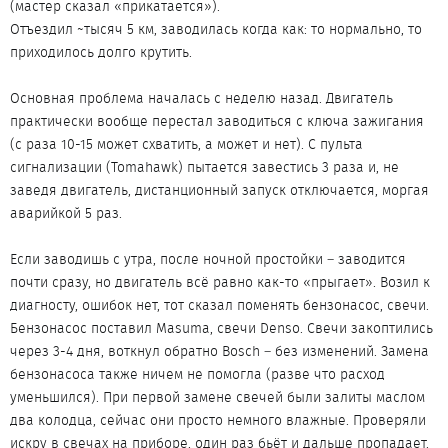
(мастер сказал «прикатается»).
Отъездил ~тысяч 5 км, заводилась когда как: то нормально, то
приходилось долго крутить.
Основная проблема началась с неделю назад. Двигатель
практически вообще перестал заводиться с ключа зажигания
(с раза 10-15 может схватить, а может и нет). С пульта
сигнализации (Tomahawk) пытается завестись 3 раза и, не
заведя двигатель, дистанционный запуск отключается, моргая
аварийкой 5 раз.
Если заводишь с утра, после ночной простойки – заводится
почти сразу, но двигатель всё равно как-то «прыгает». Возил к
диагносту, ошибок нет, тот сказал поменять бензонасос, свечи.
Бензонасос поставил Masuma, свечи Denso. Свечи закоптились
через 3-4 дня, воткнул обратно Bosch – без изменений. Замена
бензонасоса также ничем не помогла (разве что расход
уменьшился). При первой замене свечей были залиты маслом
два колодца, сейчас они просто немного влажные. Проверяли
искру в свечах на приборе, один раз бьёт и дальше пропадает.