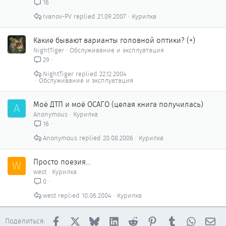
16
Ivanov-PV
21.09.2007
Курилка
Какие бывают варианты головной оптики? (+)
NightTiger
Обслуживание и эксплуатация
29
NightTiger
22.12.2004
Обслуживание и эксплуатация
Моё ДТП и моё ОСАГО (целая книга получилась)
A
Anonymous
Курилка
16
Anonymous
20.08.2006
Курилка
Просто поезия...
W
west
Курилка
0
west
10.06.2004
Курилка
Facebook
X
Bluesky
LinkedIn
Reddit
Pinterest
Tumblr
WhatsAp
Эл
Поделиться: