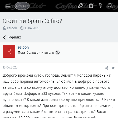
Стоит ли брать Cefiro?
А
Д
relooh
13.04.2025
в
а
т
Курилка
т
о
а
р
н
relooh
R
т
а
Пока больше читатель
е
ч
м
а
ы
л
13.04.2025
#1
а
Доброго времени суток, господа. Значит я молодой парень - и
ищу себе первый автомобиль. Влюбился в цефиро с первого
взгляда, да и ко всему этому достаточно давно у мамы моего
друга была Цефиро в а33 кузове. Так вот - в каком кузове
лучше взять? К какой альтернативе лучше приглядеться? Каким
объемом мотор взять? При осмотре на что обращать внимание,
и разумеется а каком бюджете стоит рассматривать? Висит
одна за 160.000, смотреть еще не ездил. Всем спасибо