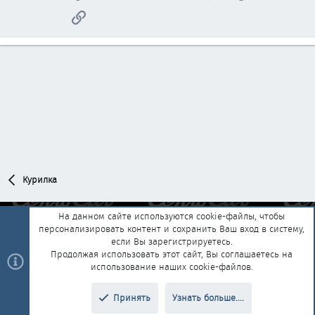
Ссылка
Курилка
На данном сайте используются cookie-файлы, чтобы
персонализировать контент и сохранить Ваш вход в систему,
Обратная связь
Условия и правила
если Вы зарегистрируетесь.
Политика конфиденциальности
Помощь
Главная
R
Продолжая использовать этот сайт, Вы соглашаетесь на
S
использование наших cookie-файлов.
S
®
Community platform by XenForo
© 2010-2025 XenForo Ltd.
|
Style and
Принять
Узнать больше....
®
add-ons by ThemeHouse
Перевод от Jumuro
Верх
Низ