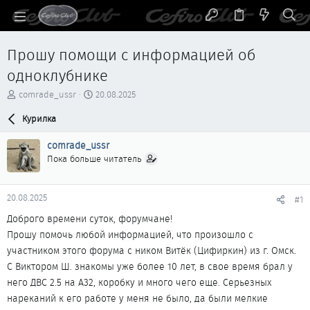
Прошу помощи с информацией об
одноклубнике
А
Д
comrade_ussr
20.08.2025
в
а
т
Курилка
т
о
а
р
н
comrade_ussr
т
а
Пока больше читатель
е
ч
м
а
ы
л
20.08.2025
#1
а
Доброго времени суток, форумчане!
Прошу помочь любой информацией, что произошло с
участником этого форума с ником Витёк (Цифиркин) из г. Омск.
С Виктором Ш. знакомы уже более 10 лет, в свое время брал у
него ДВС 2.5 на А32, коробку и много чего еще. Серьезных
нареканий к его работе у меня не было, да были мелкие