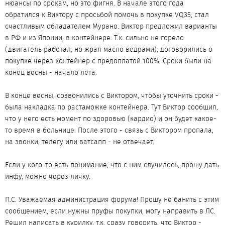
нюансы по срокам, но это фигня. В начале этого года
обратился к Виктору с просьбой помочь в покупке VQ35, стал
счастливым обладателем Мурано. Виктор предложил варианты
в РФ и из Японии, в контейнере. Т.к. сильно не горело
(двигатель работал, но жрал масло ведрами), договорились о
покупке через контейнер с предоплатой 100%. Сроки были на
конец весны - начало лета.
В конце весны, созвонились с Виктором, чтобы уточнить сроки -
была накладка по растаможке контейнера. Тут Виктор сообщил,
что у него есть момент по здоровью (кардио) и он будет какое-
то время в больнице. После этого - связь с Виктором пропала,
на звонки, телегу или ватсапп - не отвечает.
Если у кого-то есть понимание, что с ним случилось, прошу дать
инфу, можно через личку.
П.С. Уважаемая администрация форума! Прошу не банить с этим
сообщением, если нужны пруфы покупки, могу направить в ЛС.
Решил написать в курилку, т.к. сразу говорить, что Виктор -