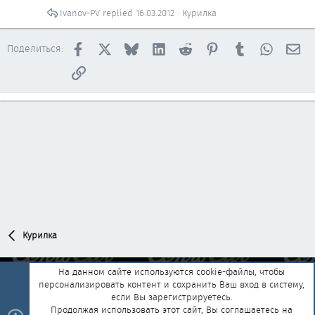
Ivanov-PV
16.03.2012
Курилка
Facebook
X
Bluesky
LinkedIn
Reddit
Pinterest
Tumblr
WhatsAp
Эл
Поделиться:
Ссылка
Курилка
На данном сайте используются cookie-файлы, чтобы
персонализировать контент и сохранить Ваш вход в систему,
Обратная связь
Условия и правила
если Вы зарегистрируетесь.
Политика конфиденциальности
Помощь
Главная
R
Продолжая использовать этот сайт, Вы соглашаетесь на