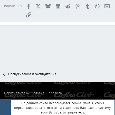
Facebook
X
Bluesky
LinkedIn
Reddit
Pinterest
Tumblr
WhatsAp
Эл
Поделиться:
Ссылка
Обслуживание и эксплуатация
Обратная связь
Условия и правила
Политика конфиденциальности
Помощь
Главная
R
На данном сайте используются cookie-файлы, чтобы
S
персонализировать контент и сохранить Ваш вход в систему,
S
если Вы зарегистрируетесь.
®
Community platform by XenForo
© 2010-2025 XenForo Ltd.
|
Style and