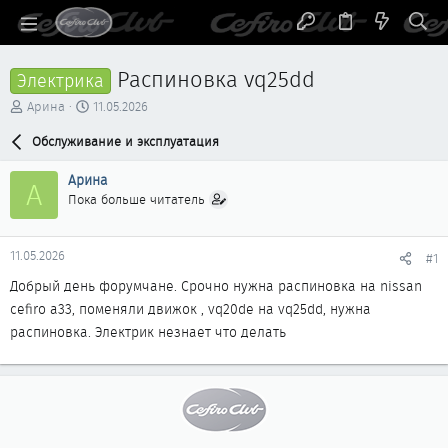
Распиновка vq25dd
Электрика
А
Д
Арина
11.05.2026
в
а
т
Обслуживание и эксплуатация
т
о
а
р
н
Арина
А
т
а
Пока больше читатель
е
ч
м
а
ы
л
11.05.2026
#1
а
Добрый день форумчане. Срочно нужна распиновка на nissan
cefiro a33, поменяли движок , vq20de на vq25dd, нужна
распиновка. Электрик незнает что делать