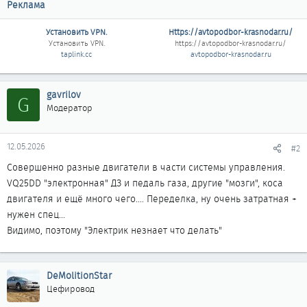
Реклама
Установить VPN.
Https://avtopodbor-krasnodar.ru/
Установить VPN.
https://avtopodbor-krasnodar.ru/
taplink.cc
avtopodbor-krasnodar.ru
gavrilov
G
Модератор
12.05.2026
#2
Совершенно разные двигатели в части системы управления.
VQ25DD "электронная" ДЗ и педаль газа, другие "мозги", коса
двигателя и ещё много чего.... Переделка, ну очень затратная +
нужен спец...
Видимо, поэтому "Электрик незнает что делать"
DeMolitionStar
Цефировод