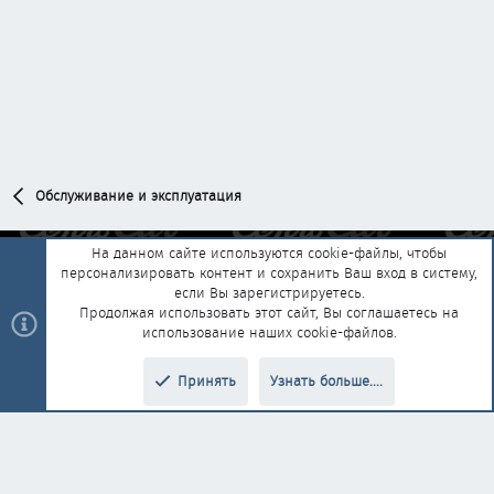
Обслуживание и эксплуатация
На данном сайте используются cookie-файлы, чтобы
персонализировать контент и сохранить Ваш вход в систему,
Обратная связь
Условия и правила
если Вы зарегистрируетесь.
Политика конфиденциальности
Помощь
Главная
R
Продолжая использовать этот сайт, Вы соглашаетесь на
S
использование наших cookie-файлов.
S
®
Community platform by XenForo
© 2010-2025 XenForo Ltd.
|
Style and
Принять
Узнать больше....
®
add-ons by ThemeHouse
Перевод от Jumuro
Верх
Низ