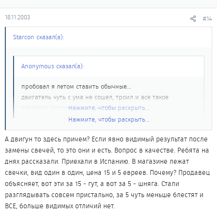
18.11.2003
#14
Starcon сказал(а):
Anonymous сказал(а):
пробовал я летом ставить обычные...
двигатель чуть с ума не сошел, троил и все такое
поставил платину - все ок стало
Нажмите, чтобы раскрыть...
Нажмите, чтобы раскрыть...
Обычные какие? Если родные - то с движком что-то явно не в
А двигун то здесь причем? Если явно видимый результат после
порядке. Тут большая часть форума на обычных свечках ездит,
замены свечей, то это они и есть. Вопрос в качестве. Ребята на
и без проблем. Платина, конечно лучше, но не для нашего
днях рассказали. Приехали в Испанию. В магазине лежат
бензина.
свечки, вид один в один, цена 15 и 5 евреев. Почему? Продавец
объясняет, вот эти за 15 - гут, а вот за 5 - шняга. Стали
разглядывать совсем пристально, за 5 чуть меньше блестят и
ВСЕ, больше видимых отличий нет.