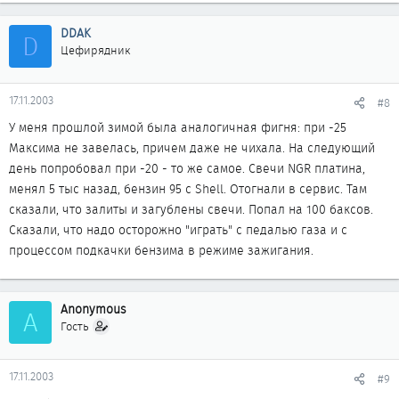
DDAK
D
Цефирядник
17.11.2003
#8
У меня прошлой зимой была аналогичная фигня: при -25
Максима не завелась, причем даже не чихала. На следующий
день попробовал при -20 - то же самое. Свечи NGR платина,
менял 5 тыс назад, бензин 95 с Shell. Отогнали в сервис. Там
сказали, что залиты и загублены свечи. Попал на 100 баксов.
Сказали, что надо осторожно "играть" с педалью газа и с
процессом подкачки бензима в режиме зажигания.
Anonymous
A
Гость
17.11.2003
#9