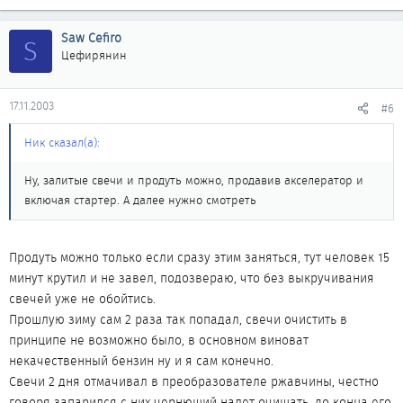
Saw Cefiro
S
Цефирянин
17.11.2003
#6
Ник сказал(а):
Ну, залитые свечи и продуть можно, продавив акселератор и
включая стартер. А далее нужно смотреть
Продуть можно только если сразу этим заняться, тут человек 15
минут крутил и не завел, подозвераю, что без выкручивания
свечей уже не обойтись.
Прошлую зиму сам 2 раза так попадал, свечи очистить в
принципе не возможно было, в основном виноват
некачественный бензин ну и я сам конечно.
Свечи 2 дня отмачивал в преобразователе ржавчины, честно
говоря запарился с них чернющий налет очищать, до конца его