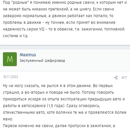
Под "родные" я понимаю именно родные свечи, к которым нет и
не может быть никаких претензий, а не шнягу. Если свечи
заведомо нормальные, а движок работает как попало, то
проблемы в движке - ну точнее, если принят во внимание
надежность серии VQ - то в обвеске, т.е. зажигании, топливной
системе и т.д.
Maximus
M
Заслуженный Цефировод
18.11.2003
#17
Ну че могу сказать, не рылся я в этом движке. Во первых
страшно, а во-вторых и повода не было. Потому говорить
приходиться исходя из опыта эксплуатации предыдущих авто и
работы в автосервисе (1,5 года). Сразу оговорюсь,
отечественными авто, хотя болячки те же и проявляются более
явно.
Первое конечно же свечи, далее пропуски в зажигании, а