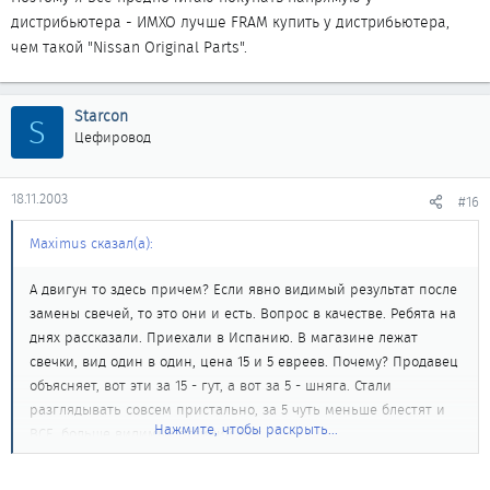
дистрибьютера - ИМХО лучше FRAM купить у дистрибьютера,
чем такой "Nissan Original Parts".
Starcon
S
Цефировод
18.11.2003
#16
Maximus сказал(а):
А двигун то здесь причем? Если явно видимый результат после
замены свечей, то это они и есть. Вопрос в качестве. Ребята на
днях рассказали. Приехали в Испанию. В магазине лежат
свечки, вид один в один, цена 15 и 5 евреев. Почему? Продавец
объясняет, вот эти за 15 - гут, а вот за 5 - шняга. Стали
разглядывать совсем пристально, за 5 чуть меньше блестят и
Нажмите, чтобы раскрыть...
ВСЕ, больше видимых отличий нет.