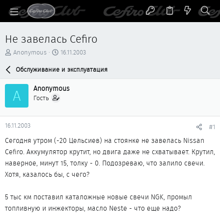
Не завелась Cefiro
А
Д
Anonymous
16.11.2003
в
а
т
Обслуживание и эксплуатация
т
о
а
р
н
Anonymous
A
т
а
Гость
е
ч
м
а
ы
л
16.11.2003
#1
а
Сегодня утром (-20 Цельсиев) на стоянке не завелась Nissan
Cefiro. Аккумулятор крутит, но двига даже не схватывает. Крутил,
наверное, минут 15, толку - 0. Подозреваю, что залило свечи.
Хотя, казалось бы, с чего?
5 тыс км поставил каталожные новые свечи NGK, промыл
топливную и инжекторы, масло Neste - что еще надо?