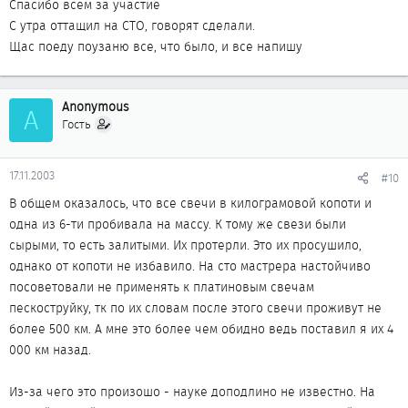
Спасибо всем за участие
С утра оттащил на СТО, говорят сделали.
Щас поеду поузаню все, что было, и все напишу
Anonymous
A
Гость
17.11.2003
#10
В общем оказалось, что все свечи в килограмовой копоти и
одна из 6-ти пробивала на массу. К тому же свези были
сырыми, то есть залитыми. Их протерли. Это их просушило,
однако от копоти не избавило. На сто мастрера настойчиво
посоветовали не применять к платиновым свечам
пескоструйку, тк по их словам после этого свечи проживут не
более 500 км. А мне это более чем обидно ведь поставил я их 4
000 км назад.
Из-за чего это произошо - науке доподлино не известно. На