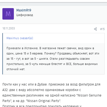
MaximR19
M
Цефировод
18.11.2003
#15
Maximus сказал(а):
Приехали в Испанию. В магазине лежат свечки, вид один в
один, цена 15 и 5 евреев. Почему? Продавец объясняет, вот эти
за 15 - гут, а вот за 5 - шняга. Стали разглядывать совсем
пристально, за 5 чуть меньше блестят и ВСЕ, больше видимых
отличий нет.
Почти как у нас или в Дубае: приезжаю за возд фильтром для
А32: две с виду абсолютно одинаковые коробки с
единственным различием: на одной написано "Nissan Genuine
Parts", а на др. "Nissan Original Parts".
Поэтому я все предпочитаю покупать напрямую у