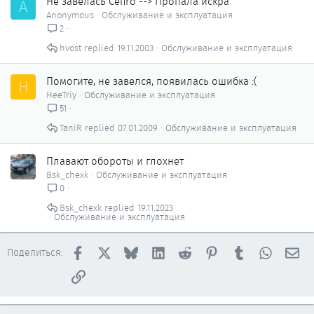
Не завелась Cefiro --> Пропала искра
A
Anonymous
Обслуживание и эксплуатация
2
hvost
19.11.2003
Обслуживание и эксплуатация
Помогите, не завелся, появилась ошибка :(
H
HeeTriy
Обслуживание и эксплуатация
51
TaniR
07.01.2009
Обслуживание и эксплуатация
Плавают обороты и глохнет
Bsk_chexk
Обслуживание и эксплуатация
0
Bsk_chexk
19.11.2023
Обслуживание и эксплуатация
Facebook
X
Bluesky
LinkedIn
Reddit
Pinterest
Tumblr
WhatsAp
Эл
Поделиться:
Ссылка