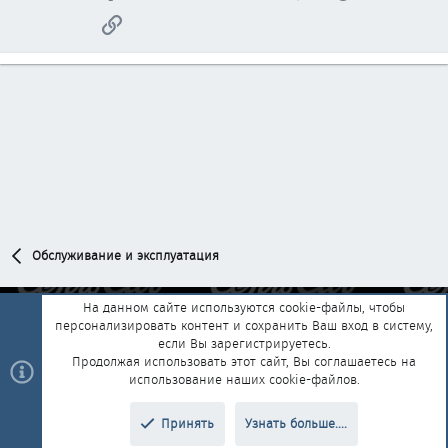
Ссылка
Обслуживание и эксплуатация
На данном сайте используются cookie-файлы, чтобы
персонализировать контент и сохранить Ваш вход в систему,
Обратная связь
Условия и правила
если Вы зарегистрируетесь.
Политика конфиденциальности
Помощь
Главная
R
Продолжая использовать этот сайт, Вы соглашаетесь на
S
использование наших cookie-файлов.
S
®
Community platform by XenForo
© 2010-2025 XenForo Ltd.
|
Style and
Принять
Узнать больше....
®
add-ons by ThemeHouse
Перевод от Jumuro
Верх
Низ