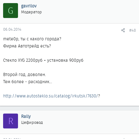
gavrilov
G
Модератор
06.04.2014
#48
mete0p, ты с какого города?
Фирма Автотрейд есть?
Стекло XYG 2200руб + установка 900руб
Второй год, доволен.
Тем более - расходник...
http://www.autosteklo.su/catalog/irkutsk/7630/
?
Rally
R
Цефировод