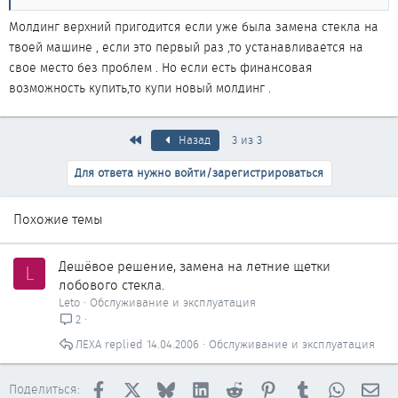
Молдинг верхний пригодится если уже была замена стекла на
твоей машине , если это первый раз ,то устанавливается на
свое место без проблем . Но если есть финансовая
возможность купить,то купи новый молдинг .
Первый
Назад
3 из 3
Для ответа нужно войти/зарегистрироваться
Похожие темы
Дешёвое решение, замена на летние щетки
L
лобового стекла.
Leto
Обслуживание и эксплуатация
2
ЛЕХА
14.04.2006
Обслуживание и эксплуатация
Facebook
X
Bluesky
LinkedIn
Reddit
Pinterest
Tumblr
WhatsAp
Эл
Поделиться: