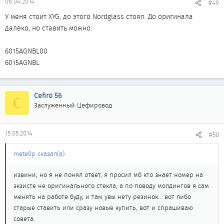
06.04.2014
#49
У меня стоит XYG, до этого Nordglass стоял. До оригинала
далеко, но ставить можно.
6015AGNBL00
6015AGNBL
Cefiro 56
C
Заслуженный Цефировод
15.05.2014
#50
mete0p сказал(а):
извини, но я не понял ответ, я просил мб кто знает номер на
экзисте не оригинального стекла, а по поводу молдингов я сам
менять на работе буду, и там увы нету резинок... вот либо
старые ставить или сразу новые купить, вот и спрашиваю
совета.