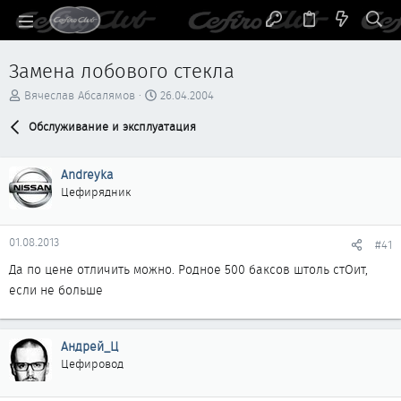
Замена лобового стекла
А
Д
Вячеслав Абсалямов
26.04.2004
в
а
т
Обслуживание и эксплуатация
т
о
а
р
н
Andreyka
т
а
е
ч
Цефирядник
м
а
ы
л
а
01.08.2013
#41
Да по цене отличить можно. Родное 500 баксов штоль стОит,
если не больше
Андрей_Ц
Цефировод