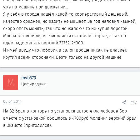
уже на машине при движении...
Я у себя в городе нашёл какой-то кооперативный дешевый,
качество среднее, но ездить не мешает. За год наловил камней,
скоро опять менять, так что не жалею что не купил дорогой...
Мне когда меняли, все молдинги оставили старые, а так по
идее надо менять верхний 72752-2Y000.
И имей ввиду что лобовик в салон вооще никак не влазиет,
крутил всеми сторонами. Везти только на другой машине.
mvb379
M
Цефирядник
06.04.2014
#47
На 32 брал в конторе по установке автостекла,лобовое Бор
вместе с установкой обошлось в 4700руб.Молдинг верхний брал
в Экзисте (пригодился).