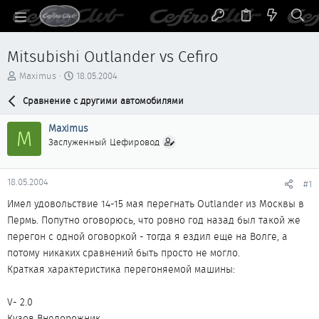
Mitsubishi Outlander vs Cefiro
А
Д
Maximus
18.05.2004
в
а
т
Сравнение с другими автомобилями
т
о
а
р
н
Maximus
M
т
а
Заслуженный Цефировод
е
ч
м
а
ы
л
18.05.2004
#1
а
Имел удовольствие 14-15 мая перегнать Outlander из Москвы в
Пермь. Попутно оговорюсь, что ровно год назад был такой же
перегон с одной оговоркой - тогда я ездил еще на Волге, а
потому никаких сравнений быть просто не могло.
Краткая характеристика перегоняемой машины:
V- 2.0
Кузов Внедорожник