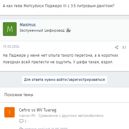
А как тебе Митсубиси Поджеро III c 3.5 литровым двиглом?
Maximus
M
Заслуженный Цефировод
19.05.2004
#3
На Паджере у меня нет опыта такого перегона, а в коротких
поездках всей прелести не ощутить. У шефа такая, ездил.
Для ответа нужно войти/зарегистрироваться
Похожие темы
Cefiro vs WV Tuareg
I
Ivanov-PV
Сравнение с другими автомобилями
3