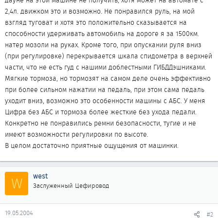
дауне на этой машине не получить, хотя может на автомате с
2,4л. движком это и возможно. Не понравился руль, на мой
взгляд туговат и хотя это положительно сказывается на
способности удерживать автомобиль на дороге я за 1500км.
натер мозоли на руках. Кроме того, при опускании руля вниз
(при регулировке) перекрывается шкала спидометра в верхней
части, что не есть гуд с нашими доблестными ГИБДДэшниками.
Мягкие тормоза, но тормозят на самом деле очень эффективно
при более сильном нажатии на педаль, при этом сама педаль
уходит вниз, возможно это особенности машины с АБС. У меня
Цифра без АБС и тормоза более жесткие без ухода педали.
Конкретно не понравились ремни безопасности, тугие и не
имеют возможности регулировки по высоте.
В целом достаточно приятные ощущения от машинки.
west
W
Заслуженный Цефировод
19.05.2004
#2