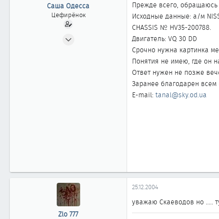
ы
л
Прежде всего, обращаюсь к
Саша Одесса
а
Цефирёнок
Исходные данные: а/м NISS
CHASSIS № HV35-200788.
23.06.2002
Двигатель: VQ 30 DD
30
Срочно нужна картинка ме
0
Понятия не имею, где он на
Ответ нужен не позже веч
11
Заранее благодарен всем 
Одесса
E-mail:
tanal@sky.od.ua
25.12.2004
уважаю Скаеводов но ..... 
Zlo 777