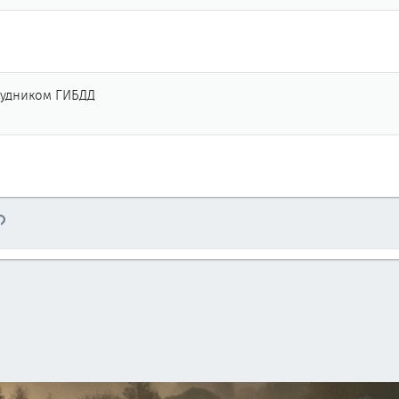
рудником ГИБДД
тронная почта
Ссылка