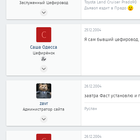
Toyota Land Cruiser Prado90
Заслуженный Цефировод
Дьявол ездит в Прадо
07.01.2004
2 211
1
25.12.2004
С
1 861
Я сам бывший цефировод, 
Москва
Саша Одесса
Цефирёнок
23.06.2002
30
0
26.12.2004
11
завтра Фаст установлю и 
Одесса
zavr
Руслан
Администратор сайта
24.04.2002
2 404
20
26.12.2004