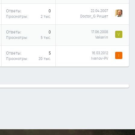
Ответы
0
22.04.2007
Doctor_G Ришат
Просмотры
2 тыс.
Ответы
0
17.06.2008
V
Vakarin
Просмотры
5 тыс.
Ответы
5
16.03.2012
I
Ivanov-PV
Просмотры
20 тыс.