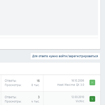
Для ответа нужно войти/зарегистрироваться
Ответы
16
16.10.2006
H
Heat Maxima QX 3.0
Просмотры
8 тыс.
Ответы
3
12.03.2010
V
VicNic
Просмотры
4 тыс.