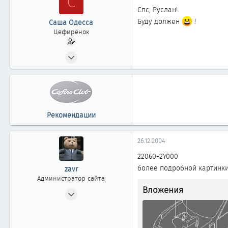
С
1 868
Спс, Руслан!
Москва
Буду должен
!
Саша Одесса
www.cefiro.ru
Цефирёнок
Автомобиль
Volvo V90 СС
23.06.2002
30
0
11
Одесса
Рекомендации
26.12.2004
22060-2Y000
более подробной картинки
zavr
Администратор сайта
Вложения
24.04.2002
2 404
20