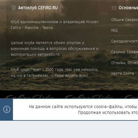
Автоклуб CEFIRO.RU
Основны
Общие Сведе
Клуб единомышленников и владельцев Nissan
Cefiro • Maxima • Teana.
FAQ
Самодиагност
Целью клуба является обмен опытом и
взаимная помощь в вопросах обслуживания и
Своими Сила
эксплуатации автомобиля.
Отзывы, Отче
Клуб существует с 2000 года. Нас уже немного,
Карта Сайта
но мы в тельняжках :-) Рады видеть всех!
На данном сайте используются cookie-файлы, чтобы 
Продолжая использовать это
®
Community platform by XenForo
© 2010-2025 XenForo Ltd.
|
Style and 