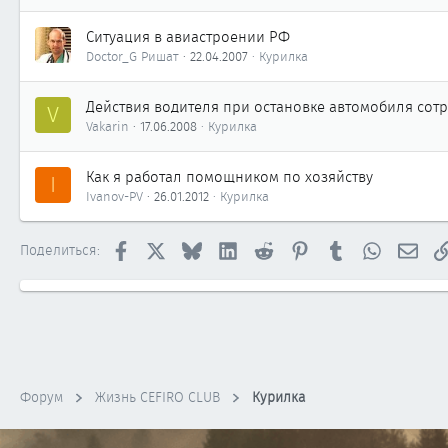
Ситуация в авиастроении РФ
Doctor_G Ришат
22.04.2007
Курилка
Действия водителя при остановке автомобиля сот
V
Vakarin
17.06.2008
Курилка
Как я работал помощником по хозяйству
I
Ivanov-PV
26.01.2012
Курилка
Facebook
X
Bluesky
LinkedIn
Reddit
Pinterest
Tumblr
WhatsApp
Элек
Поделиться:
Форум
Жизнь CEFIRO CLUB
Курилка