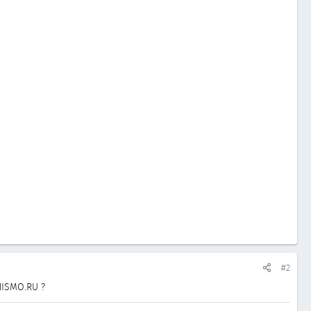
#2
NISMO.RU ?