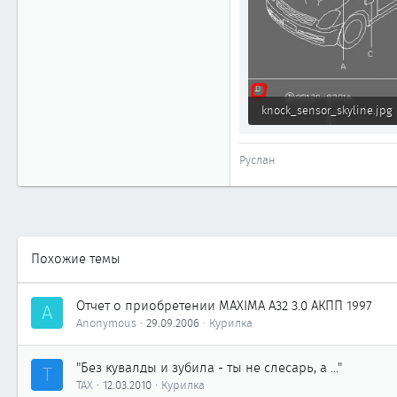
1 868
Москва
www.cefiro.ru
Автомобиль
Volvo V90 СС
knock_sensor_skyline.jpg
25.9 КБ · Просмотры: 824
Руслан
Похожие темы
Отчет о приобретении MAXIMA A32 3.0 АКПП 1997
A
Anonymous
29.09.2006
Курилка
"Без кувалды и зубила - ты не слесарь, а ..."
Т
ТАХ
12.03.2010
Курилка