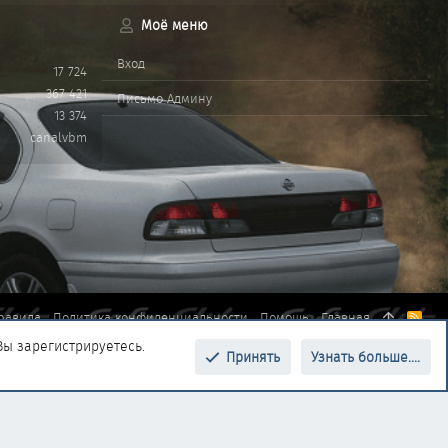
Моё меню
Вход
17 724
367 421
Письмо Админу
13 374
canalvbm
равила
Политика конфиденциальности
Помощь
Главная
R
S
Вы зарегистрируетесь.
S
Принять
Узнать больше....
Верх
Низ