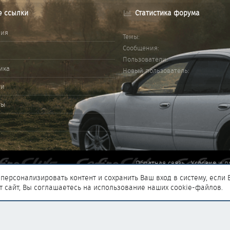
е ссылки
Статистика форума
ния
Темы
Сообщения
Пользователи
ика
Новый пользователь
ми
ты
Обратная связь
Условия и п
персонализировать контент и сохранить Ваш вход в систему, если 
т сайт, Вы соглашаетесь на использование наших cookie-файлов.
®
add-ons by ThemeHouse
Перевод от Jumuro