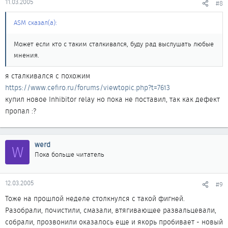
11.03.2005
#8
ASM сказал(а):
Может если кто с таким сталкивался, буду рад выслушать любые
мнения.
я сталкивался с похожим
https://www.cefiro.ru/forums/viewtopic.php?t=7613
купил новое Inhibitor relay но пока не поставил, так как дефект
пропал :?
werd
W
Пока больше читатель
12.03.2005
#9
Тоже на прошлой неделе столкнулся с такой фигней.
Разобрали, почистили, смазали, втягивающее развальцевали,
собрали, прозвонили оказалось еще и якорь пробивает - новый