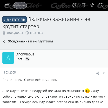
Включаю зажигание - не
Двигатель
крутит стартер
А
Д
Anonymous
11.03.2005
в
а
т
Обслуживание и эксплуатация
т
о
а
р
н
Anonymous
т
а
A
е
ч
Гость
м
а
ы
л
а
11.03.2005
#1
Привет всем. С чего всё началось.
8-го марта жена с подругой поехала по магазинам
Сижу
себе спокойно, смотрю телевизор, тут звонок по сотке - не могу
завестись. Собираюсь, иду, благо встала она не сильно далеко.