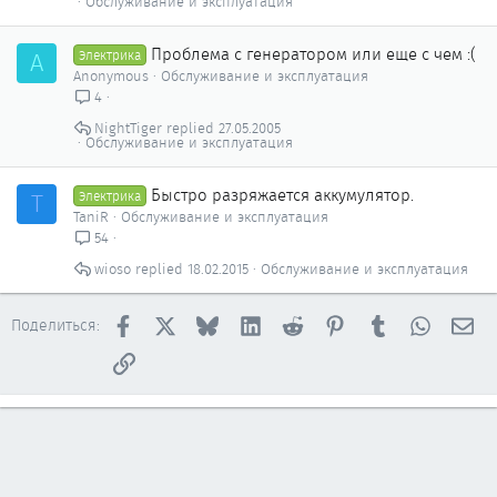
Обслуживание и эксплуатация
Проблема с генератором или еще с чем :(
A
Электрика
Anonymous
Обслуживание и эксплуатация
4
NightTiger
27.05.2005
Обслуживание и эксплуатация
Быстро разряжается аккумулятор.
T
Электрика
TaniR
Обслуживание и эксплуатация
54
wioso
18.02.2015
Обслуживание и эксплуатация
Facebook
X
Bluesky
LinkedIn
Reddit
Pinterest
Tumblr
WhatsAp
Эл
Поделиться:
Ссылка