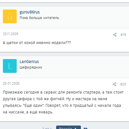
gurov86rus
G
Пока больше читатель
20.11.2005
#19
А щетки от кокой именно модели???
LanGenius
L
Цефирядник
26.01.2006
#20
Приезжаю сегодня в сервис для ремонта стартера, а там стоит
другая Цефира с той же фигнёй. Ну и мастера на меня
улыбаясь: "Ещё один". Говорят, что я тридцатый с начала года
на ниссане, а ещё январь.
Последняя
1 из 4
Вперёд