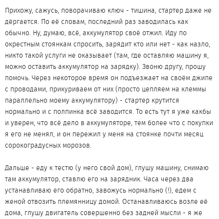
Прихожу, сажусь, поворачиваю ключ - тишина, стартер даже не
дёргается. По её словам, последний раз заводилась как
обычно. Ну, думаю, всё, аккумулятор своё отжил. Иду по
окрестным стоянкам спросить, зарядит кто или нет - как назло,
никто такой услуги не оказывает (там, где оставляю машину я,
можно оставить аккумулятор на зарядку). Звоню другу, прошу
помочь. Через некоторое время он подъезжает на своём джипе
с проводами, прикуриваем от них (просто цепляем на клеммы
параллельно моему аккумулятору) - стартер крутится
нормально и с полпинка всё заводится. То есть тут я уже какбы
и уверен, что всё дело в аккумуляторе, тем более что с покупки
я его не менял, и он пережил у меня на стоянке почти месяц
сорокоградусных морозов.
Дальше - еду к тестю (у него свой дом), глушу машину, снимаю
там аккумулятор, ставлю его на зарядник. Часа через два
устанавливаю его обратно, завожусь нормально (!), едем с
женой отвозить племянницу домой. Останавливаюсь возле её
дома, глушу двигатель совершенно без задней мысли - я же