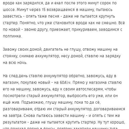
вроде как зарядился, да и ехал после этого минут сорок по
шоссе. Минут через 15 возвращаемся в машину, пытаюсь
завестись - опять таже песня - даже не пытается крутнуть
стартер. Понятно, что уже становится вроде как не смешно. Всё
по новой - звоню другу, приезжает, прикуриваем, заводимся с
полпинка.
Завожу своих домой, двигатель не глушу, отвожу машину на
стоянку, снимаю аккумулятор, несу домой, ставлю на зарядку
на всю ночь.
На след.день ставлю аккумулятор обратно, завожусь, еду в
магазин, покупаю новый - на 60А\ч. Прямо у магазина ставлю
его на машину, завожусь, еду к своим автослесарям, чтобы
посмотрели старый аккумулятор, выбросить его уже, или он
ещё жив. Подъезжаю, глушу машину, пока то да сё,
разговариваем, отдаю им старый аккумулятор, договариваемся
на завтра. Снова пытаюсь завести машину - и опять с тем же
результатом - даже не пытается крутить стартер. Ну тут хорошо,
что приехал прямо в боксы, поэтому закатили машинку туда