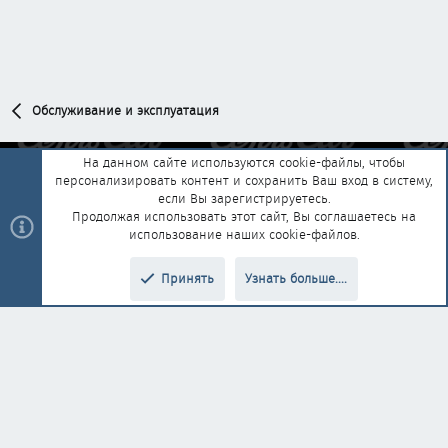
Обслуживание и эксплуатация
На данном сайте используются cookie-файлы, чтобы
персонализировать контент и сохранить Ваш вход в систему,
Обратная связь
Условия и правила
если Вы зарегистрируетесь.
Политика конфиденциальности
Помощь
Главная
R
Продолжая использовать этот сайт, Вы соглашаетесь на
S
использование наших cookie-файлов.
S
®
Community platform by XenForo
© 2010-2025 XenForo Ltd.
|
Style and
Принять
Узнать больше....
®
add-ons by ThemeHouse
Перевод от Jumuro
Верх
Низ