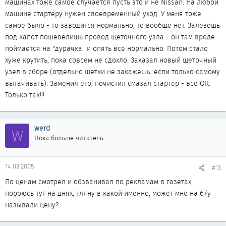
машинах тоже самое случается пусть это и не Nissan. На любой
машине стартеру нужен своевременный уход. У меня тоже
самое было - то заводится нормально, то вообще нет. Залезешь
под капот пошевелишь провод щеточного узла - он там вроде
поймается на "дурачка" и опять все нормально. Потом стало
хуже крутить, пока совсем не сдохло. Заказал новый щеточный
узел в сборе (отдельно щетки не закажешь, если только самому
вытачивать). Заменил его, почистил смазал стартер - все ОК.
Только так!!!
werd
W
Пока больше читатель
14.03.2005
#13
По ценам смотрел и обзванивал по рекламам в газетах,
пороюсь тут на днях, гляну в какой именно, может мне на б/у
называли цену?