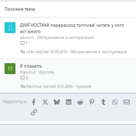
Похожие темы
ДИАГНОСТИКА перерасход топлива! читать у кого
Д
ест много
даниил
Обслуживание и эксплуатация
7
udav
16.05.2012
Обслуживание и эксплуатация
Я плакалъ
M
Maximus
Курилка
0
Maximus
01.11.2004
Курилка
Facebook
X
Bluesky
LinkedIn
Reddit
Pinterest
Tumblr
WhatsAp
Эл
Поделиться:
Ссылка