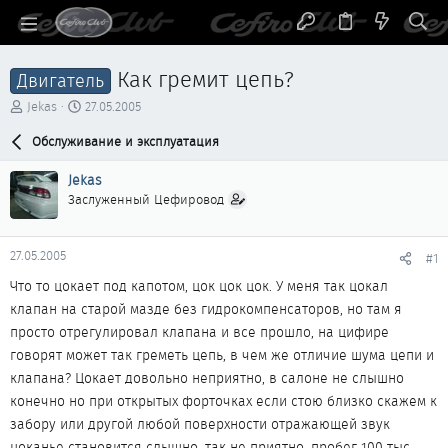
Как гремит цепь?
Двигатель
А
Д
Jekas
27.05.2005
в
а
т
Обслуживание и эксплуатация
т
о
а
р
н
Jekas
т
а
Заслуженный Цефировод
е
ч
м
а
ы
л
27.05.2005
#1
а
Что то цокает под капотом, цок цок цок. У меня так цокал
клапан на старой мазде без гидрокомпенсаторов, но там я
просто отрегулировал клапана и все прошло, на цифире
говорят может так греметь цепь, в чем же отличие шума цепи и
клапана? Цокает довольно неприятно, в салоне не слышно
конечно но при открытых форточках если стою близко скажем к
забору или другой любой поверхности отражающей звук
цоканье становится слышно, так не приятно. пробег 100 тыс.