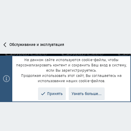
Обслуживание и эксплуатация
На данном сайте используются cookie-файлы, чтобы
персонализировать контент и сохранить Ваш вход в систему,
Обратная связь
Условия и правила
если Вы зарегистрируетесь.
Политика конфиденциальности
Помощь
Главная
R
Продолжая использовать этот сайт, Вы соглашаетесь на
S
использование наших cookie-файлов.
S
®
Community platform by XenForo
© 2010-2025 XenForo Ltd.
|
Style and
Принять
Узнать больше....
®
add-ons by ThemeHouse
Перевод от Jumuro
Верх
Низ