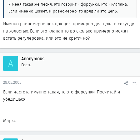
У меня такая же песня. Кто говорит - форсунки, кто - клапана.
Если именно цокает, и равномерно, то вряд ли это цепь.
Именно равномерно цок цок цок, примерно два цока в секунду
на холостых. Если это клапан то во сколько примерно может
встать регулеровка, или это не кретично?
Anonymous
A
Гость
28.05.2005
#4
Если частота именно такая, то это форсунки. Посчитай и
убедишься...
Маркс