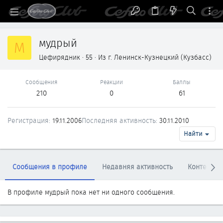
мудрый
М
Цефирядник
·
55
·
Из
г. Ленинск-Кузнецкий (Кузбасс)
Сообщения
Реакции
Баллы
210
0
61
Регистрация
19.11.2006
Последняя активность
30.11.2010
Найти
Сообщения в профиле
Недавняя активность
Контент
В профиле мудрый пока нет ни одного сообщения.