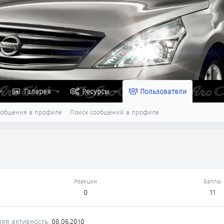
Галерея
Ресурсы
Пользователи
ообщения в профиле
Поиск сообщений в профиле
Реакции
Баллы
0
11
яя активность
08.06.2010