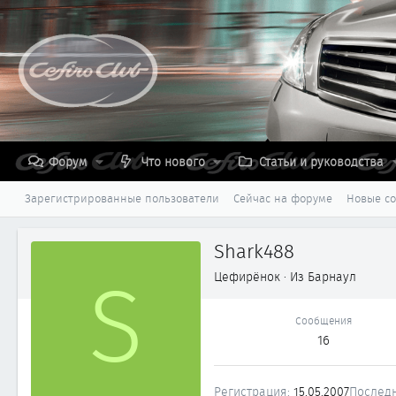
Форум
Что нового
Статьи и руководства
Зарегистрированные пользователи
Сейчас на форуме
Новые с
Shark488
S
Цефирёнок
·
Из
Барнаул
Сообщения
16
Регистрация
15.05.2007
Последн