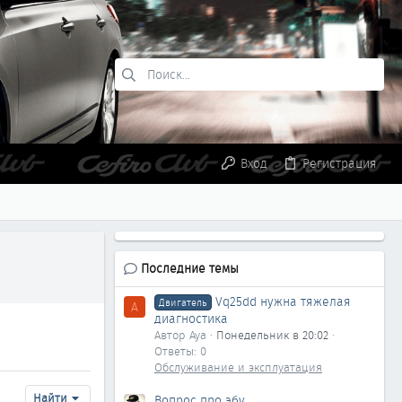
Вход
Регистрация
Последние темы
Vq25dd нужна тяжелая
Двигатель
A
диагностика
Автор Aya
Понедельник в 20:02
Ответы: 0
Обслуживание и эксплуатация
Найти
Вопрос про эбу