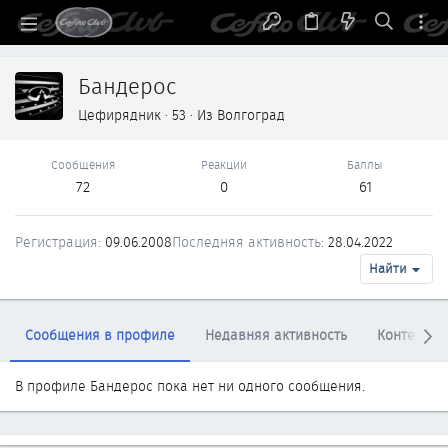
Бандерос
Цефирядник
·
53
·
Из
Волгоград
Сообщения
Реакции
Баллы
72
0
61
Регистрация
09.06.2008
Последняя активность
28.04.2022
Найти
Сообщения в профиле
Недавняя активность
Контент
В профиле Бандерос пока нет ни одного сообщения.