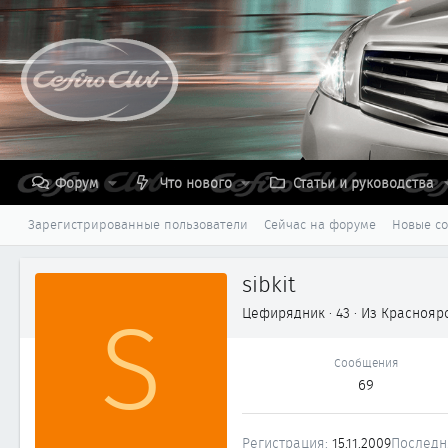
Форум
Что нового
Статьи и руководства
Зарегистрированные пользователи
Сейчас на форуме
Новые с
sibkit
S
Цефирядник
·
43
·
Из
Краснояр
Сообщения
69
Регистрация
15.11.2009
Последн