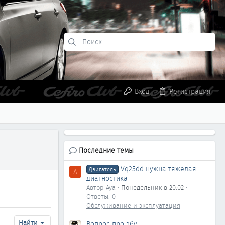
Вход
Регистрация
Последние темы
Vq25dd нужна тяжелая
Двигатель
A
диагностика
Автор Aya
Понедельник в 20:02
Ответы: 0
Обслуживание и эксплуатация
Найти
Вопрос про эбу