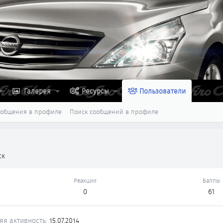
Галерея
Ресурсы
Пользователи
ообщения в профиле
Поиск сообщений в профиле
ск
Реакции
Баллы
0
61
яя активность
15.07.2014