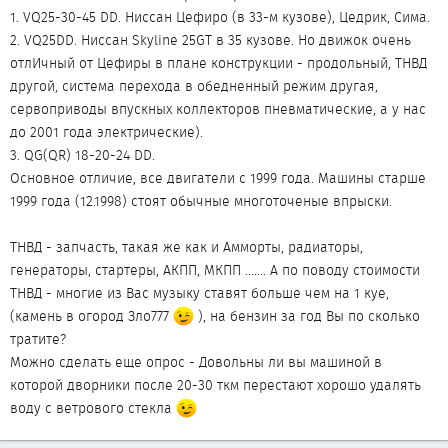
1. VQ25-30-45 DD. Ниссан Цефиро (в 33-м кузове), Цедрик, Сима.
2. VQ25DD. Ниссан Skyline 25GT в 35 кузове. Но движок очень
отлИчный от Цефиры в плане конструкции - продольный, ТНВД
другой, система перехода в обедненный режим другая,
сервоприводы впускных коллекторов пневматические, а у нас
до 2001 года электрические).
3. QG(QR) 18-20-24 DD.
Основное отличие, все двигатели с 1999 года. Машины старше
1999 года (12.1998) стоят обычные многоточеные впрыски.
ТНВД - запчасть, такая же как и Амморты, радиаторы,
генераторы, стартеры, АКПП, МКПП ....... А по поводу стоимости
ТНВД - многие из Вас музыку ставят больше чем на 1 куе,
(камень в огород Зло777
), на бензин за год Вы по сколько
тратите?
Можно сделать еще опрос - Довольны ли вы машиной в
которой дворники после 20-30 ткм перестают хорошо удалять
воду с ветрового стекла