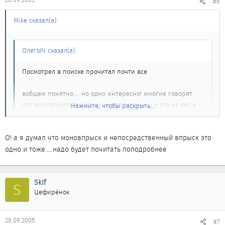
#6
Mike сказал(а):
ОлегЫЧ сказал(а):
Посмотрел в поиске прочитал почти все
вобщем понятно.... но одно интересно! многие говорят
что моновпрыск в россии недолговечен ... а кто из вас в
Нажмите, чтобы раскрыть...
этом убедился на личном опыте?
Нажмите, чтобы раскрыть...
О! а я думал что моновпрыск и непосредственный впрыск это
хочу знать сколько реально сломалось ТНВД от нашего
топлива?
одно и тоже.....надо будет почитать поподробнее
Насколько я знаю у обычных инжеторных машин
многоточечный впрыск, причем здесь моно, а с помощью ТНВД
Skif
S
осуществляется непосредственный впрыск под высоким
Цефирёнок
давлением. Или я ошибаюсь
__________________________
28.09.2005
#7
а32, 97г., VQ25DE, S-Touring