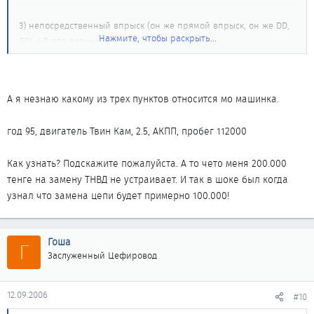
3) непосредственный впрыск (он же прямой впрыск, он же DD,
Нажмите, чтобы раскрыть...
GDI, 4D для разных марок)
А я незнаю какому из трех пунктов относится мо машинка.
год 95, двигатель Твин Кам, 2.5, АКПП, пробег 112000
Как узнать? Подскажите пожалуйста. А то чето меня 200.000
тенге на замену ТНВД не устраивает. И так в шоке был когда
узнал что замена цепи будет примерно 100.000!
Гоша
Г
Заслуженный Цефировод
12.09.2006
#10