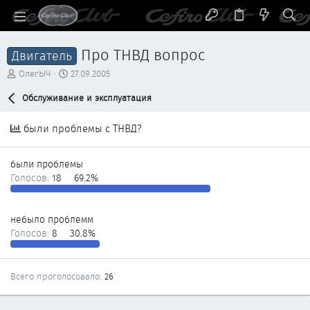
Про ТНВД вопрос
Двигатель
А
Д
ОлегЫЧ
27.09.2005
в
а
т
Обслуживание и эксплуатация
т
о
а
р
н
были проблемы с ТНВД?
т
а
е
ч
м
а
были проблемы
ы
л
Голосов:
18
69.2%
а
небыло проблемм
Голосов:
8
30.8%
Всего проголосовало
26