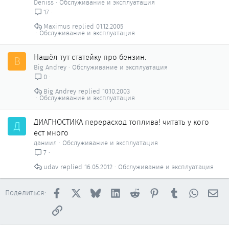
Deniss
Обслуживание и эксплуатация
17
Maximus
01.12.2005
Обслуживание и эксплуатация
Нашёл тут статейку про бензин.
B
Big Andrey
Обслуживание и эксплуатация
0
Big Andrey
10.10.2003
Обслуживание и эксплуатация
ДИАГНОСТИКА перерасход топлива! читать у кого
Д
ест много
даниил
Обслуживание и эксплуатация
7
udav
16.05.2012
Обслуживание и эксплуатация
Facebook
X
Bluesky
LinkedIn
Reddit
Pinterest
Tumblr
WhatsAp
Эл
Поделиться:
Ссылка