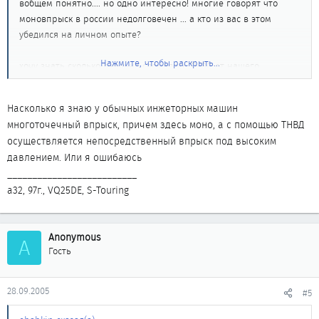
вобщем понятно.... но одно интересно! многие говорят что
моновпрыск в россии недолговечен ... а кто из вас в этом
убедился на личном опыте?
Нажмите, чтобы раскрыть...
хочу знать сколько реально сломалось ТНВД от нашего
топлива?
Насколько я знаю у обычных инжеторных машин
многоточечный впрыск, причем здесь моно, а с помощью ТНВД
осуществляется непосредственный впрыск под высоким
давлением. Или я ошибаюсь
__________________________
а32, 97г., VQ25DE, S-Touring
Anonymous
A
Гость
28.09.2005
#5