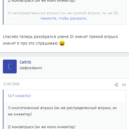
2) моновпрыск (он же моно инжектор)
3) непосредственный впрыск (он же прямой впрыск, он же DD,
Нажмите, чтобы раскрыть...
GDI, 4D для разных марок)
спасибо теперь разобрался уменя DI значит прямой впрыск
значит я про это спрашиваю
Cefirik
C
Цефирядник
12.09.2006
#9
Skif сказал(а):
1) многоточечный впрыск (он же распределенный впрыск, он
же инжектор)
2) моновпрыск (он же моно инжектор)