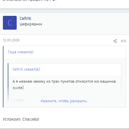
Cefirik
C
Цефирядник
13.09.2006
#15
Гоша сказал(а):
Cefirik сказал(а):
А я незнаю какому из трех пунктов относится мо машинка.
quote]
У тебя:
Нажмите, чтобы раскрыть...
1) многоточечный впрыск (он же распределенный впрыск,
он же инжектор)
Нажмите, чтобы раскрыть...
Успокоил. Спасибо!
ТНВД нет!