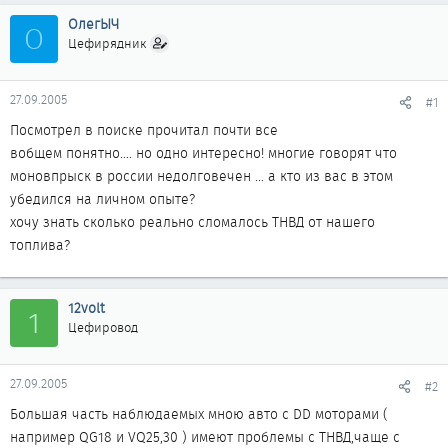
ОлегЫЧ
О
Цефирядник
27.09.2005
#1
Посмотрел в поиске прочитал почти все
вобщем понятно.... но одно интересно! многие говорят что
моновпрыск в россии недолговечен ... а кто из вас в этом
убедился на личном опыте?
хочу знать сколько реально сломалось ТНВД от нашего
топлива?
12volt
1
Цефировод
27.09.2005
#2
Большая часть наблюдаемых мною авто с DD моторами (
например QG18 и VQ25,30 ) имеют проблемы с ТНВД,чаще с