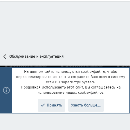
Обслуживание и эксплуатация
На данном сайте используются cookie-файлы, чтобы
персонализировать контент и сохранить Ваш вход в систему,
Обратная связь
Условия и правила
если Вы зарегистрируетесь.
Политика конфиденциальности
Помощь
Главная
R
Продолжая использовать этот сайт, Вы соглашаетесь на
S
использование наших cookie-файлов.
S
®
Community platform by XenForo
© 2010-2025 XenForo Ltd.
|
Style and
Принять
Узнать больше....
®
add-ons by ThemeHouse
Перевод от Jumuro
Верх
Низ