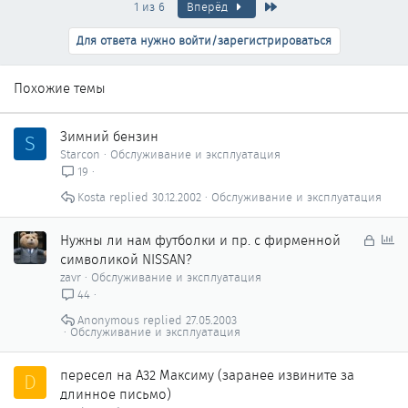
Последняя
1 из 6
Вперёд
Для ответа нужно войти/зарегистрироваться
Похожие темы
Зимний бензин
S
Starcon
Обслуживание и эксплуатация
19
Kosta
30.12.2002
Обслуживание и эксплуатация
З
О
Нужны ли нам футболки и пр. с фирменной
а
п
символикой NISSAN?
к
р
zavr
Обслуживание и эксплуатация
р
о
44
ы
с
Anonymous
27.05.2003
т
Обслуживание и эксплуатация
о
пересел на А32 Максиму (заранее извините за
D
длинное письмо)