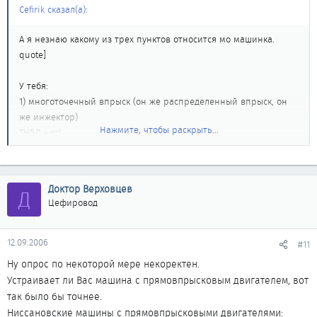
Cefirik сказал(а):
А я незнаю какому из трех пунктов относится мо машинка.
quote]
У тебя:
1) многоточечный впрыск (он же распределенный впрыск, он
же инжектор)
Нажмите, чтобы раскрыть...
ТНВД нет!
Доктор Верховцев
Д
Цефировод
12.09.2006
#11
Ну опрос по некоторой мере некоректен.
Устраивает ли Вас машина с прямовпрысковым двигателем, вот
так было бы точнее.
Ниссановские машины с прямовпрысковыми двигателями: