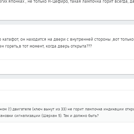
гих японках , не только Н-Цефиро, такая лампочка горит всегда, 
о катафот, он находится на двери с внутренней стороны ,вот только 
н гореть,в тот момент, когда дверь открыта???
ом (!) двигателе (ключ вынут из ЗЗ) не горит лампочка индикации откр
тановки сигнализации (Шерхан 5). Так и должно быть?