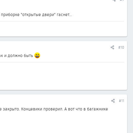
приборке "открытые двери" гаснет...
#10
так и должно быть
#11
е закрыто. Концевики проверил. А вот что в багажнике