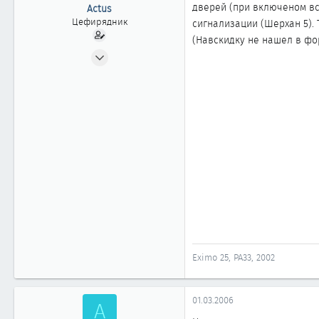
ы
л
дверей (при включеном все
Actus
а
Цефирядник
сигнализации (Шерхан 5). 
(Навскидку не нашел в ф
27.02.2006
56
1
61
Комсомольск-на-Амуре
Eximo 25, PA33, 2002
01.03.2006
A