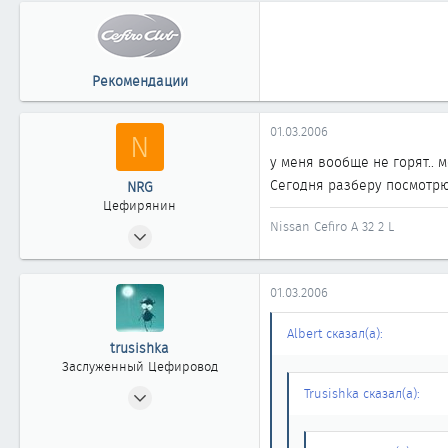
Рекомендации
01.03.2006
N
у меня вообще не горят.. 
Сегодня разберу посмотрю.
NRG
Цефирянин
Nissan Cefiro A 32 2 L
17.02.2006
450
0
01.03.2006
361
АЛМАТЫ
Albert сказал(а):
trusishka
Заслуженный Цефировод
29.03.2004
Trusishka сказал(а):
1 605
2