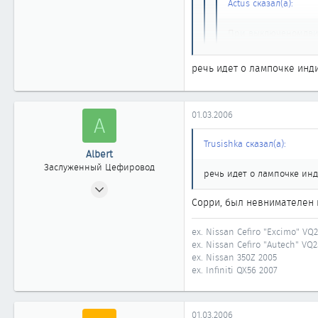
Actus сказал(а):
1 861
Московская область, Раменское
При выключеномдвиг
rusnod.ru
так и должно быть
речь идет о лампочке инд
На А32 лампочка горит пр
правило выходим после вы
01.03.2006
A
Trusishka сказал(а):
Albert
Заслуженный Цефировод
речь идет о лампочке ин
20.07.2002
Сорри, был невнимателен 
1 879
1
ex. Nissan Cefiro "Excimo" VQ
1 861
ex. Nissan Cefiro "Autech" VQ
51
ex. Nissan 350Z 2005
ex. Infiniti QX56 2007
Москва
01.03.2006