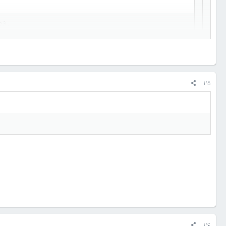
й...
че теряется смысл этой подсветки, ведь из машины мы как
ько для водителя авто, но и для других участников движения.
#8
#9