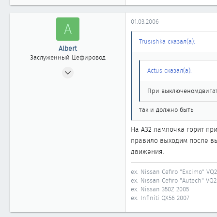
1 861
Московская область, Раменское
01.03.2006
A
rusnod.ru
Trusishka сказал(а):
Albert
Заслуженный Цефировод
20.07.2002
Actus сказал(а):
1 879
При выключеномдвигате
1
1 861
так и должно быть
51
На А32 лампочка горит при
Москва
правило выходим после вы
движения.
ex. Nissan Cefiro "Excimo" VQ
ex. Nissan Cefiro "Autech" VQ
ex. Nissan 350Z 2005
ex. Infiniti QX56 2007