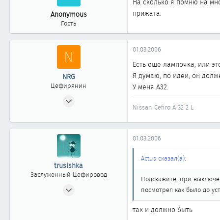
На сколько я помню на мно
прижата.
Anonymous
Гость
01.03.2006
N
Есть еще лампочка, или эт
Я думаю, по идеи, он долже
NRG
Цефирянин
У меня А32.
17.02.2006
Nissan Cefiro A 32 2 L
450
0
361
01.03.2006
АЛМАТЫ
Actus сказал(а):
trusishka
Заслуженный Цефировод
Подскажите, при выключен
29.03.2004
посмотрел как было до ус
1 605
так и должно быть
2