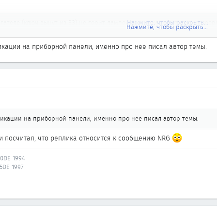
ателе (ключ вынут из ЗЗ) не горит лампочка индикации открытых двере
Нажмите, чтобы раскрыть...
Нажмите, чтобы раскрыть...
Нажмите, чтобы раскрыть...
икации на приборной панели, именно про нее писал автор темы.
и открытых дверях всегда. Думаю, на А33 должно быть точно так же. Ина
ключения зажигания, а лампочка должна служить сигнализатором не тол
дикации на приборной панели, именно про нее писал автор темы.
и посчитал, что реплика относится к сообщению NRG
20DE 1994
25DE 1997