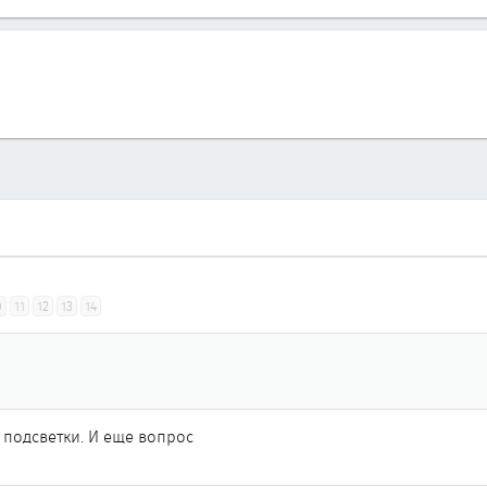
0
11
12
13
14
подсветки. И еще вопрос