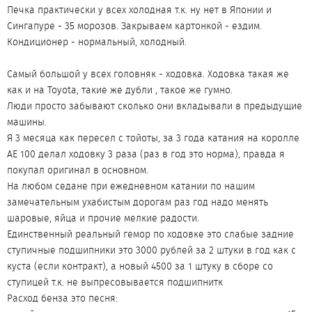
Печка практически у всех холодная т.к. ну нет в Японии и
Сингапуре - 35 морозов. Закрываем картонкой - ездим.
Кондиционер - нормальный, холодный.
Самый большой у всех головняк - ходовка. Ходовка такая же
как и на Toyota, такие же дубли , такое же гумно.
Люди просто забывают сколько они вкладывали в предыдущие
машины.
Я 3 месяца как пересел с тойоты, за 3 года катания на королле
AE 100 делал ходовку 3 раза (раз в год это норма), правда я
покупал оригинал в основном.
На любом седане при ежедневном катании по нашим
замечательным ухабистым дорогам раз год надо менять
шаровые, яйца и прочие мелкие радости.
Единственный реальный гемор по ходовке это слабые задние
ступичные подшипники это 3000 рублей за 2 штуки в год как с
куста (если контракт), а новый 4500 за 1 штуку в сборе со
ступицей т.к. не выпресовывается подшипнитк
Расход бенза это песня: