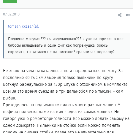
07.02.2010
#8
tomsan сказал(а):
Подвеска могучая??? ты издеваешься??? я уже запарился в нее
бабосы вкладывать и один фиг как погремушка. боюсь
спросить, ты катался не на ниссане? сравнивал подвеску?
Не знаю на чем ты катаешься, но я нарадоваться не могу. За
последние 40 тыс.км заменил только пыльники по кругу.
Воткнул барнаульские за 150р штука с отдойником в комплекте.
Все! За это время съездил в три дальнобоя по 5 тыс.км. + сам
рыбак.
Приходилось на подъемнике видеть много разных машин. У
цефиро подвеска даже на вид - одна из самых мощных. Не
говоря уже о ремонтопригодности. Все можно делать самому на
одном домкрате. Пыльники на стойке если можно поменять
одному не снимая стойки, разве это не удивительно для