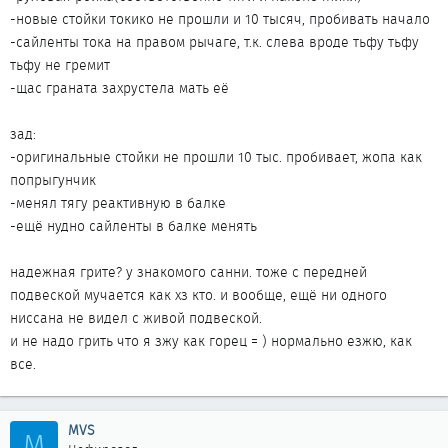
-новые стойки токико не прошли и 10 тысяч, пробивать начало
-сайленты тока на правом рычаге, т.к. слева вроде тьфу тьфу
тьфу не гремит
-щас граната захрустела мать её
зад:
-оригинальные стойки не прошли 10 тыс. пробивает, жопа как
попрыгунчик
-менял тягу реактивную в балке
-ещё нудно сайленты в балке менять
надежная грите? у знакомого санни. тоже с передней
подвеской мучается как хз кто. и вообще, ещё ни одного
ниссана не видел с живой подвеской.
и не надо грить что я зжу как горец = ) нормально езжю, как
все.
MVS
M