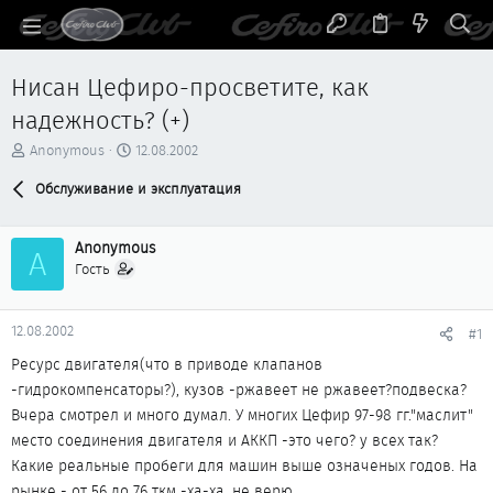
Нисан Цефиро-просветите, как
надежность? (+)
А
Д
Anonymous
12.08.2002
в
а
т
Обслуживание и эксплуатация
т
о
а
р
н
Anonymous
т
а
A
е
ч
Гость
м
а
ы
л
а
12.08.2002
#1
Ресурс двигателя(что в приводе клапанов
-гидрокомпенсаторы?), кузов -ржавеет не ржавеет?подвеска?
Вчера смотрел и много думал. У многих Цефир 97-98 гг."маслит"
место соединения двигателя и АККП -это чего? у всех так?
Какие реальные пробеги для машин выше означеных годов. На
рынке - от 56 до 76 ткм -ха-ха, не верю.