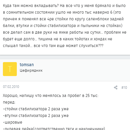
Куда там можно вкладывать? На все что у меня брякало и было
в сомнительном состоянии ушло не много тыс наверно 6 (это
причем я поменял все 4ре стойки по кругу саленблоки задней
балки, втулки и стойки стабилизатора и пыльники на стойках)
все делал сам в две руки на ямке работы на сутки... проблем не
будет еще долго... тишина не в каких тойотах и хондах не
слышал такой... все что там еще может случиться???
tomsan
T
Цефирядник
07.02.2010
#10
Хорошо, напишу что менялось за пробег в 25 тыс:
перед:
-стойки стабилизатора 2 раза уже
-втулки стабилизатора 2 раза уже
-шаровые
-рулевая рейка(соответственно тяги и наконечники)