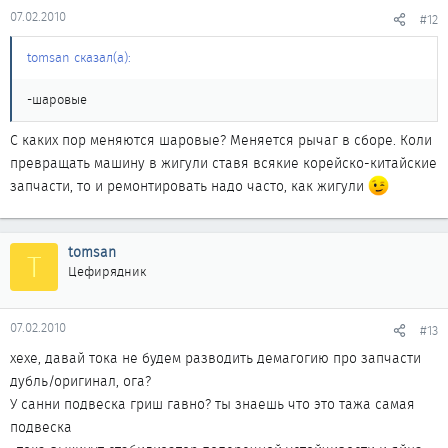
07.02.2010
#12
tomsan сказал(а):
-шаровые
С каких пор меняются шаровые? Меняется рычаг в сборе. Коли
превращать машину в жигули ставя всякие корейско-китайские
запчасти, то и ремонтировать надо часто, как жигули
tomsan
T
Цефирядник
07.02.2010
#13
хехе, давай тока не будем разводить демагогию про запчасти
дубль/оригинал, ога?
У санни подвеска гриш гавно? ты знаешь что это тажа самая
подвеска