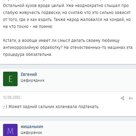
Остальной кузов вроде целый. Уже неоднократно слышал про
слабую живучесть подвески, но считаю что это сильно зависит
от того, где и как ездить. Также народ жаловался на кондей, но
на что точно - не помню
Кстати, а вообще имеет ли смысл делать своему любимцу
антикоррозийную обработку? На отечественных-то машинах эта
процедура обязательна.
Евгений
Е
Цефирядник
12.08.2002
#4
;-) Может задний сальник коленвала подтекать.
мишанькин
М
Цефирёнок