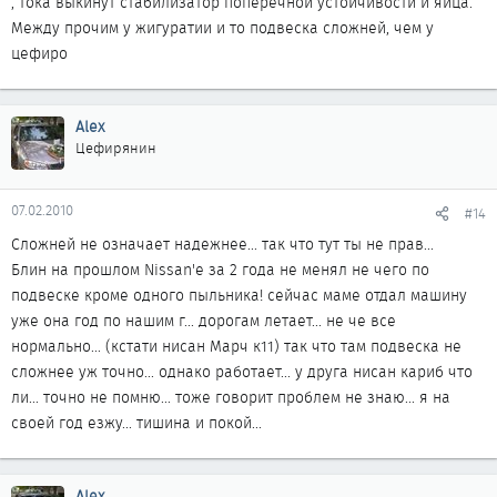
, тока выкинут стабилизатор поперечной устойчивости и яйца.
Между прочим у жигуратии и то подвеска сложней, чем у
цефиро
Alex
Цефирянин
07.02.2010
#14
Сложней не означает надежнее... так что тут ты не прав...
Блин на прошлом Nissan'е за 2 года не менял не чего по
подвеске кроме одного пыльника! сейчас маме отдал машину
уже она год по нашим г... дорогам летает... не че все
нормально... (кстати нисан Марч к11) так что там подвеска не
сложнее уж точно... однако работает... у друга нисан кариб что
ли... точно не помню... тоже говорит проблем не знаю... я на
своей год езжу... тишина и покой...
Alex