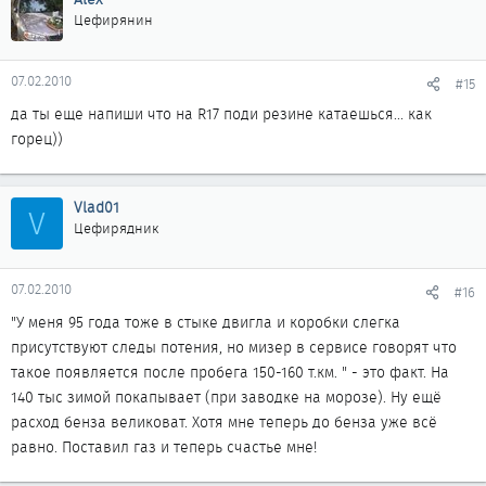
Цефирянин
07.02.2010
#15
да ты еще напиши что на R17 поди резине катаешься... как
горец))
Vlad01
V
Цефирядник
07.02.2010
#16
"У меня 95 года тоже в стыке двигла и коробки слегка
присутствуют следы потения, но мизер в сервисе говорят что
такое появляется после пробега 150-160 т.км. " - это факт. На
140 тыс зимой покапывает (при заводке на морозе). Ну ещё
расход бенза великоват. Хотя мне теперь до бенза уже всё
равно. Поставил газ и теперь счастье мне!