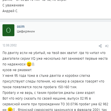
С уважением
Андрей С.
osim
O
Цефирянин
12.08.2002
#2
По двиглу если не убитый, на твой век хватит .где то читал что
двигатели серии VQ уже несколько лет занимают первые места
по надежноси
)).
кузов не ржавеет.
У меня 95 года тоже в стыке двигла и коробки слегка
присутствуют следы потения, но мизер в сервисе говорят что
такое появляется после пробега 150-160 т.км.
Пробегу и не верь, с таким пробегом джапы сами ездют.
Вот что могу сказать по своей машине, выпуск 02.95 в
сервисной книге при прохождении ТО 30.07.96 пробег уже 62 982
км
(( , Японский смехосмотр закончился в феврале 2001. так