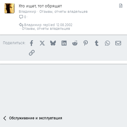
С
Кто ищет, тот обрящет
т
Владимир
Отзывы, отчеты владельцев
а
0
т
Владимир
12.08.2002
ь
Отзывы, отчеты владельцев
я
Facebook
X
Bluesky
LinkedIn
Reddit
Pinterest
Tumblr
WhatsAp
Эл
Поделиться:
Ссылка
Обслуживание и эксплуатация