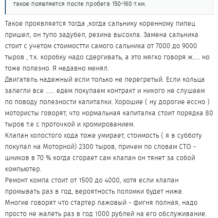
такое появляется после пробега 150-160 т.км.
Такое проявляется тогда ,когда сальнику коренному пипец
пришел, он тупо задубел, резина высохла. Замена сальника
стоит с учетом стоимостти самого сальника от 7000 до 9000
тыров , т.к. коробку надо сдергивать, а это мягко говоря ж..... но
тоже полезно. Я недавно менял.
Двигатель надежный если только не перегретый. Если кольца
залегли все ...... едем покупаем контракт и никого не слушаем
по поводу полезности капиталки. Хорошие ( ну дорогие ессно )
мотористы говорят, что нормальная капиталка стоит порядка 80
тыров т.е с проточкой и хромированием.
Клапан холостого хода тоже умирает, стоимость ( я в субботу
покупал на Моторной) 2300 тыров, причем по словам СТО -
шников в 70 % когда сгорает сам клапан он тянет за собой
компьютер.
Ремонт компа стоит от 1500 до 4000, хотя если клапан
промывать раз в год, вероятность поломки будет ниже.
Многие говорят что стартер лажовый - фигня полная, надо
просто не жалеть раз в год 1000 рублей на его обслуживание.