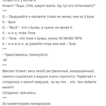
Только что, у коллеги.
Клиент: "Теща, СУКА, кредит взяла. Гду тут его оплачивать?"
***
О: - Придумайте и назовите слово не менее, чем из 5 букв
К: - Вася
О: - "Вася" - это 4 буквы, а нужно не менее 5...
К: - а-а-а, тогда Лена
О: - Лена - это тоже 4 буквы, нужно НЕ МЕНЕЕ ПЯТИ
К: - а-а-а-а-а, ну давайте тогда мое имя - Таня
***
- Представьтесь, пожалуйста.
-Я?
***
Вбегает Клиент, весь такой растрепанный, взъерошенный,
немного ошалелый и видимо очень торопится. Подбегает к
сотруднику и кричит девушка.. ну вы там ... эта.. там найдите
меня!!!!!
Сотрудник: прячьтесь...
***
Из комментариев менеджеров: