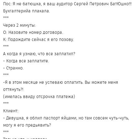
Пос: Я не батюшка, я ваш аудитор Сергей Петрович БатЮшко!!!
Бухгалтерийа плакала.
***
Через 2 минуты:
О: Назовите номер договора.
К: Подождите сейчас я его позову.
***
А когда я узнаю, что все заплатил?
- Когда все заплатите.
- Странно.
***
-Я в этом месяце не успеваю оплатить. Вы можете меня
оттянуть?!
(имелась ввиду отсрочка платежа)
***
Клиент:
- Девушка, я облил паспорт яйцами, но там совсем чуть-чуть,
могу я его предьявить?
***