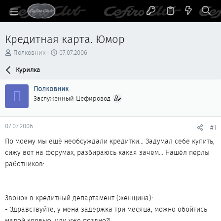
Кредитная карта. Юмор
А
Д
Полковник
07.07.2006
в
а
т
Курилка
т
о
а
р
н
Полковник
П
т
а
Заслуженный Цефировод
е
ч
м
а
ы
л
07.07.2006
#1
а
По моему мы ещё необсуждали кредитки... Задумал себе купить,
сижу вот на форумах, разбираюсь какая зачем... Нашёл перлы
работников:
Звонок в кредитный департамент (женщина):
- Здравствуйте, у мена задержка три месяца, можно обойтись
малой кровью, или уже поздно?!