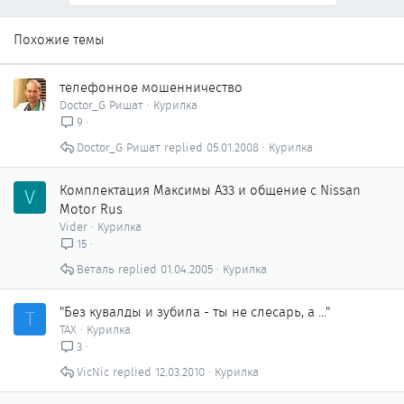
Похожие темы
телефонное мошенничество
Doctor_G Ришат
Курилка
9
Doctor_G Ришат
05.01.2008
Курилка
Комплектация Максимы А33 и общение с Nissan
V
Мotor Rus
Vider
Курилка
15
Веталь
01.04.2005
Курилка
"Без кувалды и зубила - ты не слесарь, а ..."
Т
ТАХ
Курилка
3
VicNic
12.03.2010
Курилка