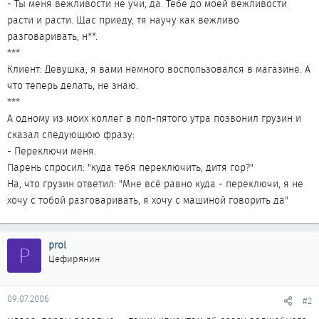
- Ты меня вежливости не учи, да. Тебе до моей вежливости
расти и расти. Щас приеду, тя научу как вежливо
разговаривать, н**.
***
Клиент: Девушка, я вами немного воспользовался в магазине. А
что теперь делать, не знаю.
***
А одному из моих коллег в пол-пятого утра позвонил грузин и
сказал следующюю фразу:
- Переключи меня.
Парень спросил: "куда тебя переключить, дитя гор?"
На, что грузин ответил: "Мне всё равно куда - переключи, я не
хочу с тобой разговаривать, я хочу с машиной говорить да"
prol
P
Цефирянин
09.07.2006
#2