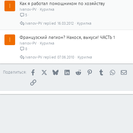
Как я работал помощником по хозяйству
I
Ivanov-PV
Курилка
5
Ivanov-PV
16.03.2012
Курилка
Французский легион? Накося, выкуси! ЧАСТЬ 1
I
Ivanov-PV
Курилка
8
Ivanov-PV
07.06.2010
Курилка
Facebook
X
Bluesky
LinkedIn
Reddit
Pinterest
Tumblr
WhatsAp
Эл
Поделиться:
Ссылка