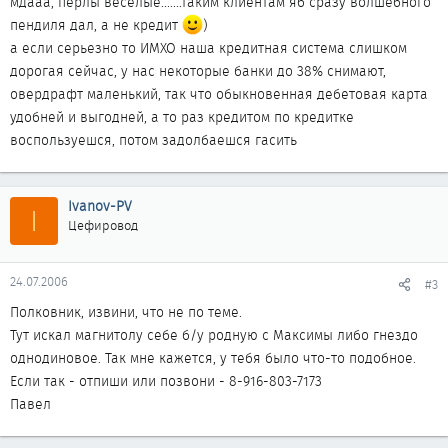
мдааа, перлы веселые.......таким клиентам яб сразу волшебного
пендиля дал, а не кредит
)
а если серьезно то ИМХО наша кредитная система слишком
дорогая сейчас, у нас некоторые банки до 38% снимают,
овердрафт маленький, так что обыкновенная дебетовая карта
удобней и выгодней, а то раз кредитом по кредитке
воспользуешся, потом задолбаешся гасить
Ivanov-PV
I
Цефировод
24.07.2006
#3
Полковник, извини, что не по теме.
Тут искал магнитолу себе б/у родную с Максимы либо гнездо
однодиновое. Так мне кажется, у тебя было что-то подобное.
Если так - отпиши или позвони - 8-916-803-7173
Павел