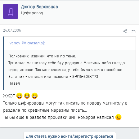
Доктор Верховцев
Д
Цефировод
24.07.2006
#4
Ivanov-PV сказал(а):
Полковник, извини, что не по теме.
Тут искал магнитолу себе б/у родную с Максимы либо гнездо
однодиновое. Так мне кажется, у тебя было что-то подобное.
Если так - отпиши или позвони - 8-916-803-7173
Павел
ЖЖОТ
Только цефироводы могут так писать по поводу магнитолу в
разделе по кредитные маразмы писать...
Ты бы еще в разделе пробивки ВИН номеров написал
Для ответа нужно войти/зарегистрироваться