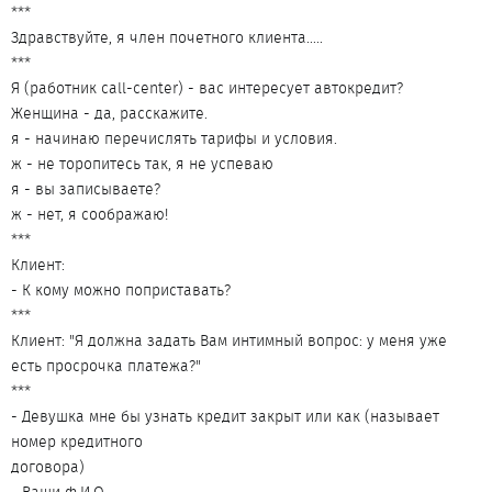
***
Здравствуйте, я член почетного клиента.....
***
Я (работник call-center) - вас интересует автокредит?
Женщина - да, расскажите.
я - начинаю перечислять тарифы и условия.
ж - не торопитесь так, я не успеваю
я - вы записываете?
ж - нет, я соображаю!
***
Клиент:
- К кому можно поприставать?
***
Клиент: "Я должна задать Вам интимный вопрос: у меня уже
есть просрочка платежа?"
***
- Девушка мне бы узнать кредит закрыт или как (называет
номер кредитного
договора)