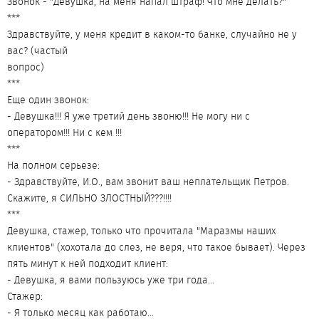
Звонок - "Девушка, на меня напал штраф! Что мне делать?"
***
Здравствуйте, у меня кредит в каком-то банке, случайно не у
вас? (частый
вопрос)
***
Еще один звонок:
- Девушка!!! Я уже третий день звоню!!! Не могу ни с
оператором!!! Ни с кем !!!
***
На полном серьезе:
- Здравствуйте, И.О., вам звонит ваш неплательщик Петров.
Скажите, я СИЛЬНО ЗЛОСТНЫЙ???!!!!
***
Девушка, стажер, только что прочитала "Маразмы наших
клиентов" (хохотала до слез, не веря, что такое бывает). Через
пять минут к ней подходит клиент:
- Девушка, я вами пользуюсь уже три года...
Стажер:
- Я только месяц как работаю...