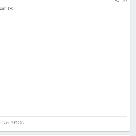
#1
xim QX.
 1024 метра".