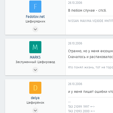
26.10.2006
F
В любом случае - спсб.
Fedotov.net
NISSAN MAXIMA VQ30DE МКПП 
Цефирядник
15.10.2006
77
0
26.10.2006
M
61
Странно, но у меня екзэшник
Скачалось и распаковалос
MARKS
Заслуженный Цефировод
Кто понял жизнь, тот не торо
26.11.2003
2 557
4
26.10.2006
D
1 861
и у меня пишет ошибки что 
Новосибирск
delya
--
Цефирёнок
ТАЗ 21099 1997 =->
21.09.2006
ТАЗ 21093 2000 =->