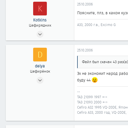
25.10.2006
K
Поясните, плз, в каком куз
Kotkins
A33, 2000 г.в., Excimo G
Цефирядник
17.02.2006
51
0
25.10.2006
D
61
Файл был скачан 43 раз(а)
delya
Цефирёнок
Эх не экономит народ ра
21.09.2006
буду 44
14
--
0
ТАЗ 21099 1997 =->
11
ТАЗ 21093 2000 =->
Cefiro A32 1995 VQ-20DE, Япон
Красноярск
Cefiro A33, 2000 год, VQ-20DE
www.korandovod.ru