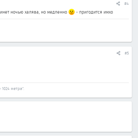
#4
м инет ночью халява, но медленно
- пригодится имхо
#5
 1024 метра".