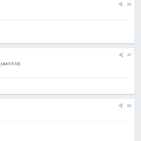
#6
#7
search.txt.
#8