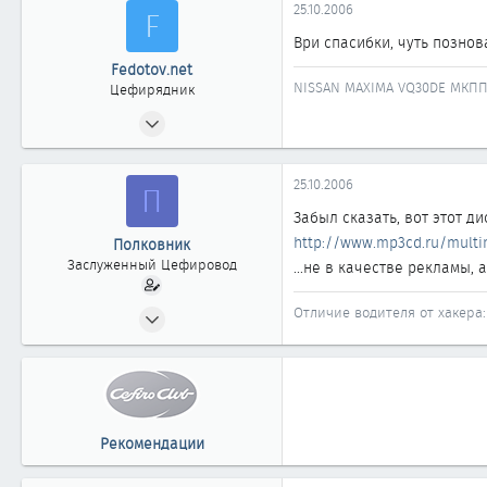
25.10.2006
F
Ври спасибки, чуть позно
Fedotov.net
NISSAN MAXIMA VQ30DE МКПП 
Цефирядник
15.10.2006
77
0
25.10.2006
П
61
Забыл сказать, вот этот ди
http://www.mp3cd.ru/multi
Полковник
Заслуженный Цефировод
...не в качестве рекламы, 
03.12.2003
Отличие водителя от хакера: 
1 003
0
1 861
Рекомендации