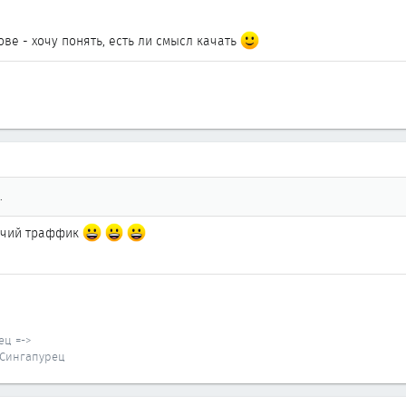
ове - хочу понять, есть ли смысл качать
.
бочий траффик
ец =->
, Сингапурец