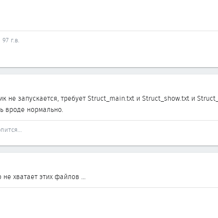
97 г.в.
 не запускается, требует Struct_main.txt и Struct_show.txt и Struct_
ь вроде нормально.
пится...
не хватает этих файлов ...