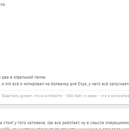
ла:
 два в отдельной папке.
ке и это всё я копировал на болванку для Enya, у него всё запускаетс
"Водитель думает, что в килобайте - 1000 байт, а хакер - что в километре
а стоит у того человека, где все работает, ну в смысле операцион