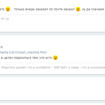
вато
.... только вчера заказал по почте мануал
, ну да скачае
97 г.в.
ск:
media/cdr/nissan_maxima.html
а в целях поделиться тем, что есть
"Водитель думает, что в килобайте - 1000 байт, а хакер - что в километре