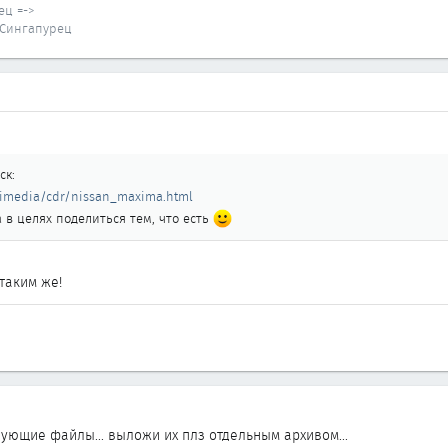
ец =->
, Сингапурец
ск:
imedia/cdr/nissan_maxima.html
 а в целях поделиться тем, что есть
 таким же!
ующие файлы... выложи их плз отдельным архивом...