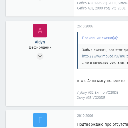
14
Cefiro A32 1995 VQ-20DE, Япон
Cefiro A33, 2000 год, VQ-20DE
0
11
Красноярск
26.10.2006
A
www.korandovod.ru
Полковник сказал(а):
Aidyn
Цефирядник
Забыл сказать, вот этот ди
13.09.2005
http://www.mp3cd.ru/mult
237
...не в качестве рекламы,
0
61
кто с А-ты могу поделится
Алматы
Лублу A32 Eximo VQ20DE
Хочу А33 VQ20DE
26.10.2006
F
Подтверждаю про отсутств