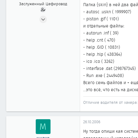
Заслуженный Цефировод
Папка {skin} в ней два фай
- autosc .uskn ( 1999907)
03.12.2003
- piston .gif ( 1101)
1 003
и отдельные файлы:
0
- autorun .inf ( 39)
- help .cnt ( 470)
1 861
- help .GID ( 10831)
- help .hlp ( 438364)
- ico .ico ( 3262)
- interfase .dat (298767345)
- Run .exe ( 2449408)
Всего семь файлов и + ещё
...это всё, что есть на дис
Отличие водителя от хакера: 
26.10.2006
M
Ну тогда опиши кая систем