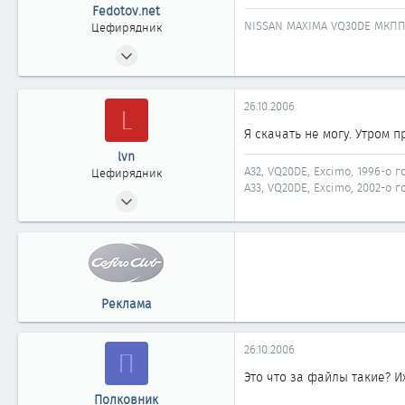
Fedotov.net
NISSAN MAXIMA VQ30DE МКПП 
Цефирядник
15.10.2006
77
0
26.10.2006
L
61
Я скачать не могу. Утром 
lvn
A32, VQ20DE, Excimo, 1996-о г
Цефирядник
А33, VQ20DE, Excimo, 2002-о г
07.04.2006
262
1
61
Барнаул
Реклама
26.10.2006
П
Это что за файлы такие? И
Полковник