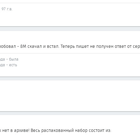
97 г.в.
пробовал - 8М скачал и встал. Теперь пишет не получен ответ от се
ода - была
ода - есть
х нет в архиве! Весь распакованный набор состоит из: