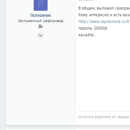
П
ы
л
а
В общем, выложил самора
Кому интересно и есть воз
Полковник
Заслуженный Цефировод
http://www.rapidshare.ru/8
пароль: 205008
03.12.2003
качайте...
1 003
0
1 861
Отличие водителя от хакера: 