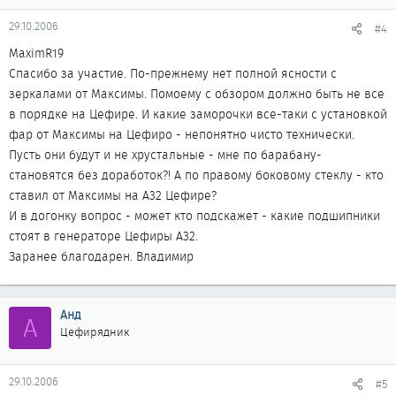
29.10.2006
#4
MaximR19
Спасибо за участие. По-прежнему нет полной ясности с
зеркалами от Максимы. Помоему с обзором должно быть не все
в порядке на Цефире. И какие заморочки все-таки с установкой
фар от Максимы на Цефиро - непонятно чисто технически.
Пусть они будут и не хрустальные - мне по барабану-
становятся без доработок?! А по правому боковому стеклу - кто
ставил от Максимы на А32 Цефире?
И в догонку вопрос - может кто подскажет - какие подшипники
стоят в генераторе Цефиры А32.
Заранее благодарен. Владимир
Анд
А
Цефирядник
29.10.2006
#5