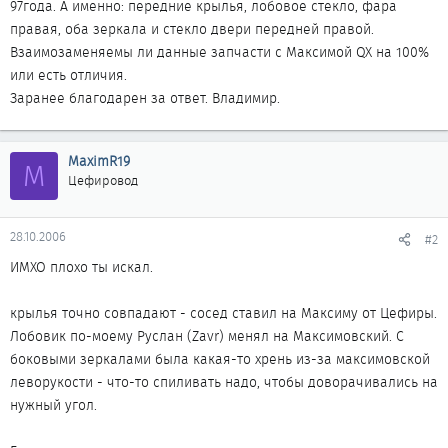
97года. А именно: передние крылья, лобовое стекло, фара
правая, оба зеркала и стекло двери передней правой.
Взаимозаменяемы ли данные запчасти с Максимой QX на 100%
или есть отличия.
Заранее благодарен за ответ. Владимир.
MaximR19
M
Цефировод
28.10.2006
#2
ИМХО плохо ты искал.
крылья точно совпадают - сосед ставил на Максиму от Цефиры.
Лобовик по-моему Руслан (Zavr) менял на Максимовский. С
боковыми зеркалами была какая-то хрень из-за максимовской
леворукости - что-то спиливать надо, чтобы доворачивались на
нужный угол.