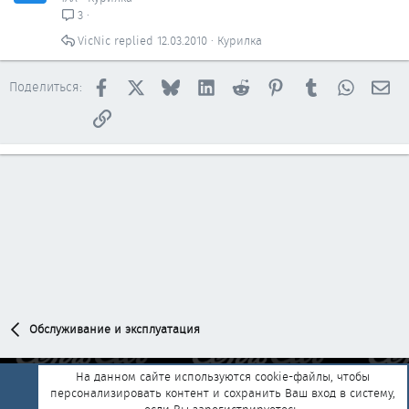
3
VicNic
12.03.2010
Курилка
Facebook
X
Bluesky
LinkedIn
Reddit
Pinterest
Tumblr
WhatsAp
Эл
Поделиться:
Ссылка
Обслуживание и эксплуатация
На данном сайте используются cookie-файлы, чтобы
персонализировать контент и сохранить Ваш вход в систему,
Обратная связь
Условия и правила