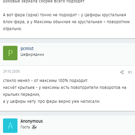
Боковые зеркала скорее всего подходят.
А вот фара (одна) точно не подходит - у Цефиры хрустальная
блок-фара, а у Максимы обычная не хрустальная + поворотник
отдельно.
pcmist
P
Цефирядник
29.10.2006
#3
стекло менял - от максимы 100% подходит.
насчёт крыльев - у максимы есть повоторители поворотов на
крыльях передних,
а у цефиры нету. про фары верно уже написали.
Anonymous
A
Гость