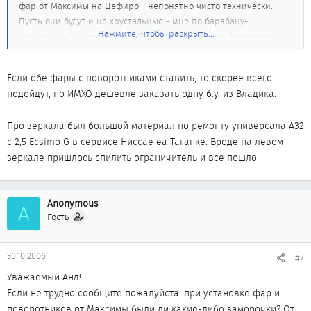
фар от Максимы на Цефиро - непонятно чисто технически.
Пусть они будут и не хрустальные - мне по барабану-
Нажмите, чтобы раскрыть...
становятся без доработок?! Заранее благодарен. Владимир
Если обе фары с поворотниками ставить, то скорее всего
подойдут, но ИМХО дешевле заказать одну б.у. из Владика.
Про зеркала был большой материал по ремонту универсала А32
с 2,5 Ecsimo G в сервисе Ниссае еа Таганке. Вроде на левом
зеркале пришлось спилить ограничитель и все пошло.
Anonymous
A
Гость
30.10.2006
#7
Уважаемый Анд!
Если не трудно сообщите пожалуйста: при установке фар и
поворотников от Максимы были ли какие-либо заморочки? От