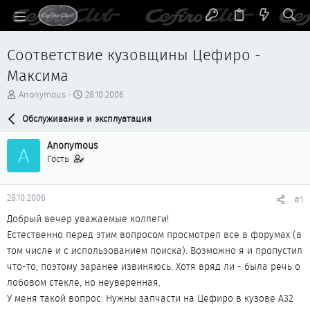
Соответствие кузовщины Цефиро -
Максима
А
Д
Anonymous
28.10.2006
в
а
т
Обслуживание и эксплуатация
т
о
а
р
н
Anonymous
A
т
а
Гость
е
ч
м
а
ы
л
28.10.2006
#1
а
Добрый вечер уважаемые коллеги!
Естественно перед этим вопросом просмотрел все в форумах (в
том числе и с использованием поиска). Возможно я и пропустил
что-то, поэтому заранее извиняюсь. Хотя вряд ли - была речь о
лобовом стекле, но неуверенная.
У меня такой вопрос: Нужны запчасти на Цефиро в кузове А32