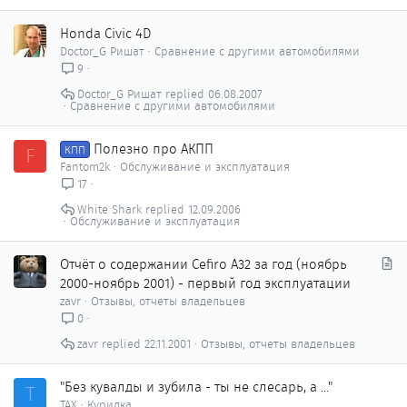
Honda Civic 4D
Doctor_G Ришат
Сравнение с другими автомобилями
9
Doctor_G Ришат
06.08.2007
Сравнение с другими автомобилями
Полезно про АКПП
F
КПП
Fantom2k
Обслуживание и эксплуатация
17
White Shark
12.09.2006
Обслуживание и эксплуатация
С
Отчёт о содержании Cefiro A32 за год (ноябрь
т
2000-ноябрь 2001) - первый год эксплуатации
а
zavr
Отзывы, отчеты владельцев
т
0
ь
zavr
22.11.2001
Отзывы, отчеты владельцев
я
"Без кувалды и зубила - ты не слесарь, а ..."
Т
ТАХ
Курилка