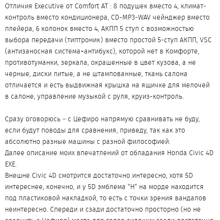
Отличия Executive от Comfort AT : 8 подушек вместо 4, климат-
контроль вместо кондиционера, CD-MP3-WAV чейнджер вместо
плейера, 6 колонок вместо 4, АКПП 5 ступ с возможностью
выбора передачи (типтроник) вместо простой 5-ступ АКПП, VSC
(антизаносная система+антибукс), которой нет в Комфорте,
противотуманки, зеркала, окрашенные в цвет кузова, а не
черные, диски литые, а не штампованные, ткань салона
отличается и есть выдвижная крышка на ящичке для мелочей
в салоне, управление музыкой с руля, круиз-контроль.
Сразу оговорюсь – с Цефиро напрямую сравнивать не буду,
если будут поводы для сравнения, приведу, так как это
абсолютно разные машины с разной философией.
Далее описание моих впечатлений от обладания Honda Civic 4D
EXE.
Внешне Civic 4D смотрится достаточно интересно, хотя 5D
интереснее, конечно, и у 5D эмблема “H” на морде находится
под пластиковой накладкой, то есть с точки зрения вандалов
неинтересно. Спереди и сзади достаточно просторно (но не