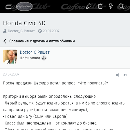
Honda Civic 4D
А
Д
Doctor_G Ришат
20.07.2007
в
а
т
Сравнение с другими автомобилями
т
о
а
р
н
Doctor_G Ришат
т
а
Цефировод
е
ч
м
а
ы
л
20.07.2007
#1
а
После продажи Цефиро встал вопрос: «Что покупать?»
Критерии выбора были определены следующие:
-Левый руль, т.к. будут ездить братья, а им было сложно ездить
на правом руле (опыта вождения минимум),
-Новая или б/у (США или Европа),
-Класс был неопределен – от компакт до бизнес,
-Обязательно мощный двигатель «с запасом», то есть не