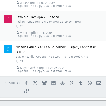
AlexKZ
02.04.2007
Сравнение с другими автомобилями
Отзыв о Цефире 2002 года
P
Polkan
Сравнение с другими автомобилями
26
Vider
14.10.2005
Сравнение с другими автомобилями
Nissan Сefiro A32 1997 VS Subaru Legacy Lancaster
S
BHE 2000
Slayer Yozhik
Сравнение с другими автомобилями
23
Slayer Yozhik
28.06.2012
Сравнение с другими автомобилями
Facebook
X
Bluesky
LinkedIn
Reddit
Pinterest
Tumblr
WhatsAp
Эл
Поделиться:
Ссылка