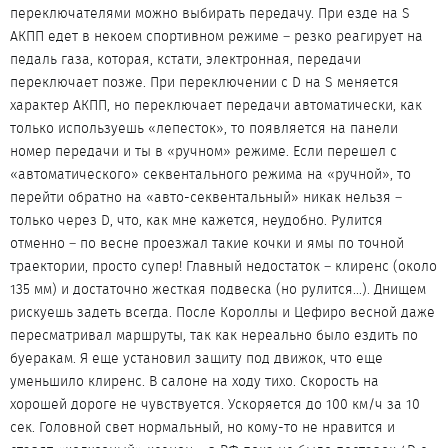
переключателями можно выбирать передачу. При езде на S
АКПП едет в некоем спортивном режиме – резко реагирует на
педаль газа, которая, кстати, электронная, передачи
переключает позже. При переключении с D на S меняется
характер АКПП, но переключает передачи автоматически, как
только используешь «лепесток», то появляется на панели
номер передачи и ты в «ручном» режиме. Если перешел с
«автоматического» секвентального режима на «ручной», то
перейти обратно на «авто-секвентальный» никак нельзя –
только через D, что, как мне кажется, неудобно. Рулится
отменно – по весне проезжал такие кочки и ямы по точной
траектории, просто супер! Главный недостаток – клиренс (около
135 мм) и достаточно жесткая подвеска (но рулится...). Днищем
рискуешь задеть всегда. После Короллы и Цефиро весной даже
пересматривал маршруты, так как нереально было ездить по
буеракам. Я еще установил защиту под движок, что еще
уменьшило клиренс. В салоне на ходу тихо. Скорость на
хорошей дороге не чувствуется. Ускоряется до 100 км/ч за 10
сек. Головной свет нормальный, но кому-то не нравится и