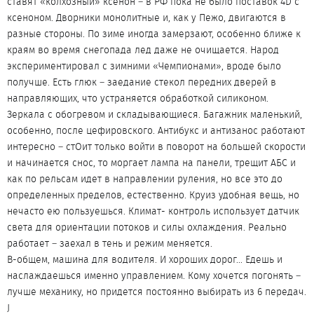
ставят «колхозный» ксенон – в РФ пока не было поставок 4D с
ксеноном. Дворники монолитные и, как у Пежо, двигаются в
разные стороны. По зиме иногда замерзают, особенно ближе к
краям во время снегопада лед даже не очищается. Народ
экспериментировал с зимними «Чемпионами», вроде было
получше. Есть глюк – заедание стекол передних дверей в
направляющих, что устраняется обработкой силиконом.
Зеркала с обогревом и складывающиеся. Багажник маленький,
особенно, после цефировского. Антибукс и антизанос работают
интересно – стОит только войти в поворот на большей скорости
и начинается снос, то моргает лампа на панели, трещит АБС и
как по рельсам идет в направлении руления, но все это до
определенных пределов, естественно. Круиз удобная вещь, но
нечасто ею пользуешься. Климат- контроль использует датчик
света для ориентации потоков и силы охлаждения. Реально
работает – заехал в тень и режим меняется.
В-общем, машина для водителя. И хороших дорог... Едешь и
наслаждаешься именно управлением. Кому хочется погонять –
лучше механику, но придется постоянно выбирать из 6 передач.
J