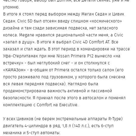
Честно говоря, выбор был долгим, все детали сейчас уже и не
упомню.
В итоге я стоял перед выбором между Меган Седан и Цивик
Седан. Civic 5D был отсеян ввиду слишком «космического»
дизайна и там сзади зависимая подвеска, нет запасного
колеса. Megane нравился рациональной части меня, а Civic
«запал в душу». В итоге я выбрал Civic 4D Comfort AT. Все
заказал и стал ждать. В этот период в командировке на трассе
Уфа-Стерлитамак при мне Nissan Primera P12 вынесло «на
встречку» - был неглубокий снег – и он столкнулся с
«КАМАЗом» - в-общем от Primera остался только салон (его
просто разжевало под грузовиком, у которого была снесена
вся левая передняя подвеска). Наглядно была
продемонстрирована важность активной и пассивной
безопасности. Я приехал после этого в автосалон и поменял
комплектацию с Comfort на Executive.
У всех Цивиков (не берем экстремальные аппараты R-Type)
двигатель 4-цилиндра в ряд, 1,8 л (140 л.с.), есть 6-ступ
механика и 5-ступ автоматы.