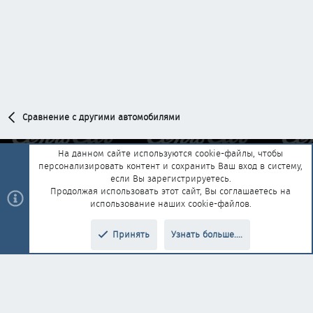
Сравнение с другими автомобилями
На данном сайте используются cookie-файлы, чтобы
персонализировать контент и сохранить Ваш вход в систему,
Обратная связь
Условия и правила
если Вы зарегистрируетесь.
Политика конфиденциальности
Помощь
Главная
R
Продолжая использовать этот сайт, Вы соглашаетесь на
S
использование наших cookie-файлов.
S
®
Community platform by XenForo
© 2010-2025 XenForo Ltd.
|
Style and
Принять
Узнать больше....
®
add-ons by ThemeHouse
Перевод от Jumuro
Верх
Низ