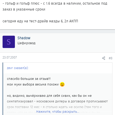
- гольф и гольф плюс - с 1.6 всегда в наличии, остальное под
заказ в указанные сроки
сегодня еду на тест-драйв мазды 6, 2л АКПП
Shadow
S
Цефировод
23.07.2007
#8
zavr сказал(а):
спасибо большое за отзыв!!!
мои муки выбора весьма похожи
но, видимо, вычёркиваю для себя сивик, как бы он не
симпатизировал - московские дилеры в договоре прописывают
срок поставки 12 мес - я столько ждать не осилю (там того и
Нажмите, чтобы раскрыть...
гляди, что за это время ещё и поколение сменится и ты за