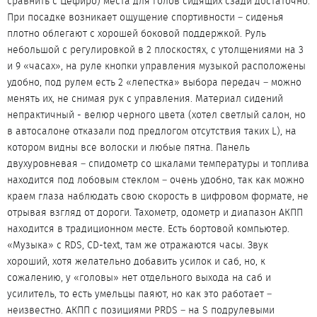
сравнить с Цефиро) места для голов сидящих сзади достаточно.
При посадке возникает ощущение спортивности – сиденья
плотно облегают с хорошей боковой поддержкой. Руль
небольшой с регулировкой в 2 плоскостях, с утолщениями на 3
и 9 «часах», на руле кнопки управления музыкой расположены
удобно, под рулем есть 2 «лепестка» выбора передач – можно
менять их, не снимая рук с управления. Материал сидений
непрактичный - велюр черного цвета (хотел светлый салон, но
в автосалоне отказали под предлогом отсутствия таких L), на
котором видны все волоски и любые пятна. Панель
двухуровневая – спидометр со шкалами температуры и топлива
находится под лобовым стеклом – очень удобно, так как можно
краем глаза наблюдать свою скорость в цифровом формате, не
отрывая взгляд от дороги. Тахометр, одометр и диапазон АКПП
находится в традиционном месте. Есть бортовой компьютер.
«Музыка» с RDS, CD-text, там же отражаются часы. Звук
хороший, хотя желательно добавить усилок и саб, но, к
сожалению, у «головы» нет отдельного выхода на саб и
усилитель, то есть умельцы паяют, но как это работает –
неизвестно. АКПП с позициями PRDS – на S подрулевыми