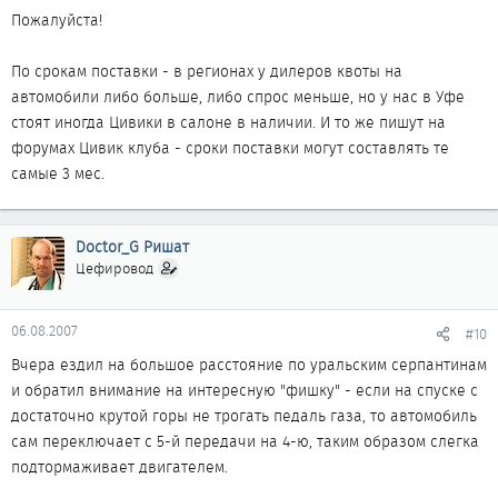
этому очередь передать у хонды практически нереально, если
Пожалуйста!
меняются обстоятельства/желания
По срокам поставки - в регионах у дилеров квоты на
из того, что смотрел со сроком поставки 2-3 месяца:
автомобили либо больше, либо спрос меньше, но у нас в Уфе
- опель астра и вектра, что-то есть в наличии (больше вектра)
стоят иногда Цивики в салоне в наличии. И то же пишут на
- мазда 3 и 6, что-то есть в наличии (больше 6)
форумах Цивик клуба - сроки поставки могут составлять те
- гольф и гольф плюс - с 1.6 всегда в наличии, остальное под
самые 3 мес.
заказ в указанные сроки
сегодня еду на тест-драйв мазды 6, 2л АКПП
Doctor_G Ришат
Цефировод
06.08.2007
#10
Вчера ездил на большое расстояние по уральским серпантинам
и обратил внимание на интересную "фишку" - если на спуске с
достаточно крутой горы не трогать педаль газа, то автомобиль
сам переключает с 5-й передачи на 4-ю, таким образом слегка
подтормаживает двигателем.