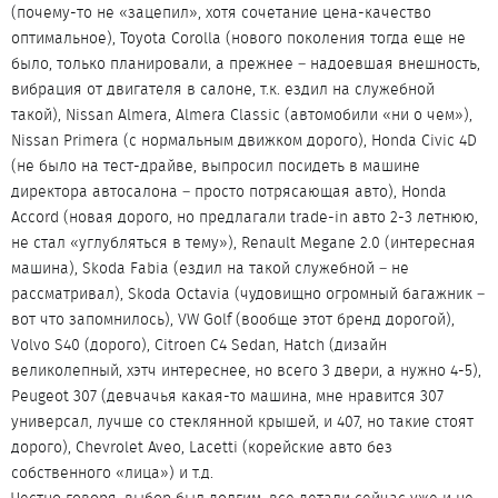
(почему-то не «зацепил», хотя сочетание цена-качество
оптимальное), Toyota Corolla (нового поколения тогда еще не
было, только планировали, а прежнее – надоевшая внешность,
вибрация от двигателя в салоне, т.к. ездил на служебной
такой), Nissan Almera, Almera Classic (автомобили «ни о чем»),
Nissan Primera (с нормальным движком дорого), Honda Civic 4D
(не было на тест-драйве, выпросил посидеть в машине
директора автосалона – просто потрясающая авто), Honda
Accord (новая дорого, но предлагали trade-in авто 2-3 летнюю,
не стал «углубляться в тему»), Renault Megane 2.0 (интересная
машина), Skoda Fabia (ездил на такой служебной – не
рассматривал), Skoda Octavia (чудовищно огромный багажник –
вот что запомнилось), VW Golf (вообще этот бренд дорогой),
Volvo S40 (дорого), Citroen C4 Sedan, Hatch (дизайн
великолепный, хэтч интереснее, но всего 3 двери, а нужно 4-5),
Peugeot 307 (девчачья какая-то машина, мне нравится 307
универсал, лучше со стеклянной крышей, и 407, но такие стоят
дорого), Chevrolet Aveo, Lacetti (корейские авто без
собственного «лица») и т.д.