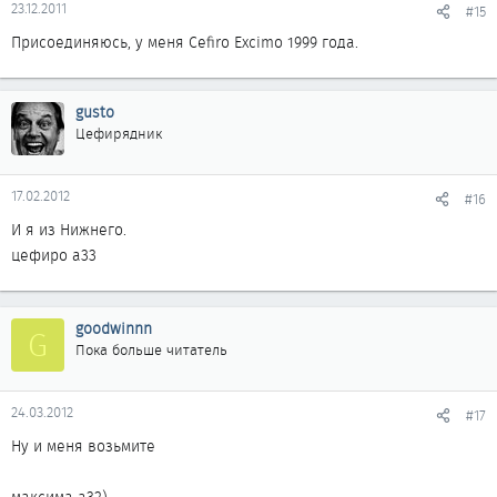
23.12.2011
#15
Присоединяюсь, у меня Cefiro Excimo 1999 года.
gusto
Цефирядник
17.02.2012
#16
И я из Нижнего.
цефиро а33
goodwinnn
G
Пока больше читатель
24.03.2012
#17
Ну и меня возьмите