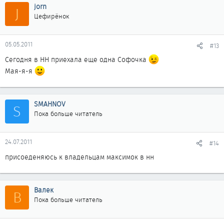
jorn
J
Цефирёнок
05.05.2011
#13
Сегодня в НН приехала еще одна Софочка
Мая-я-я
SMAHNOV
S
Пока больше читатель
24.07.2011
#14
присоеденяюсь к владельцам максимок в нн
Валек
В
Пока больше читатель