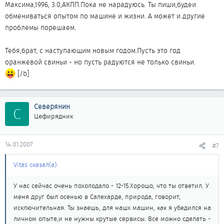
Максима,1996, 3.0,АКПП.Пока не нарадуюсь. Ты пиши,будеи
обмениваться опытом по машине и жизни. А может и другие
проблемы порешаем.
Тебя,брат, с наступающим новым годом.Пусть это год
оранжевой свиньи - но пусть радуются не только свиньи.
[/b]
Северянин
С
Цефирядник
14.01.2007
#7
Vitas сказал(а):
У нас сейчас очень похолодало - 12-15.Хорошо, что ты ответил. У
меня друг был осенью в Салехарде, природа, говорит,
исключительная. Ты знаешь, для нашх машин, как я убедился на
личном опыте,и не нужны крутые сервисы. Все можно сделать -