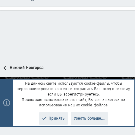
Нижний Новгород
На данном сайте используются cookie-файлы, чтобы
персонализировать контент и сохранить Ваш вход в систему,
Обратная связь
Условия и правила
если Вы зарегистрируетесь.
Политика конфиденциальности
Помощь
Главная
R
Продолжая использовать этот сайт, Вы соглашаетесь на
S
использование наших cookie-файлов.
S
®
Community platform by XenForo
© 2010-2025 XenForo Ltd.
|
Style and
Принять
Узнать больше....
®
add-ons by ThemeHouse
Перевод от Jumuro
Верх
Низ