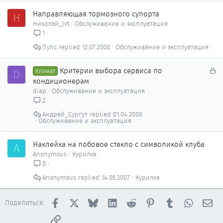
Направляющая тормозного супорта
Н
Николай_lvt
Обслуживание и эксплуатация
1
Пупс
12.07.2008
Обслуживание и эксплуатация
З
Критерии выбора сервиса по
D
Климат
а
кондиционерам
к
diap
Обслуживание и эксплуатация
р
2
ы
Андрей_Сургут
01.04.2008
т
Обслуживание и эксплуатация
о
Наклейка на лобовое стекло с символикой клуба
A
Anonymous
Курилка
0
Anonymous
14.05.2007
Курилка
Facebook
X
Bluesky
LinkedIn
Reddit
Pinterest
Tumblr
WhatsAp
Эл
Поделиться:
Ссылка