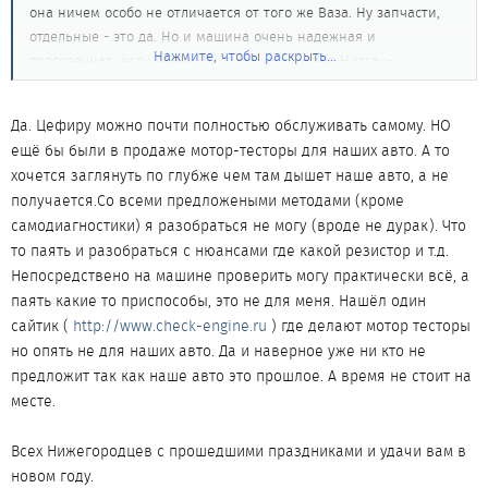
она ничем особо не отличается от того же Ваза. Ну запчасти,
отдельные - это да. Но и машина очень надежная и
Нажмите, чтобы раскрыть...
долговечная, если ее не убили до нас. У меня Ниссан-
Максима,1996, 3.0,АКПП.Пока не нарадуюсь. Ты пиши,будеи
обмениваться опытом по машине и жизни. А может и другие
Да. Цефиру можно почти полностью обслуживать самому. НО
проблемы порешаем.
ещё бы были в продаже мотор-тесторы для наших авто. А то
хочется заглянуть по глубже чем там дышет наше авто, а не
Тебя,брат, с наступающим новым годом.Пусть это год
получается.Со всеми предложеными методами (кроме
оранжевой свиньи - но пусть радуются не только свиньи.
самодиагностики) я разобраться не могу (вроде не дурак). Что
[/b]
то паять и разобраться с нюансами где какой резистор и т.д.
Непосредствено на машине проверить могу практически всё, а
паять какие то приспособы, это не для меня. Нашёл один
сайтик (
http://www.check-engine.ru
) где делают мотор тесторы
но опять не для наших авто. Да и наверное уже ни кто не
предложит так как наше авто это прошлое. А время не стоит на
месте.
Всех Нижегородцев с прошедшими праздниками и удачи вам в
новом году.