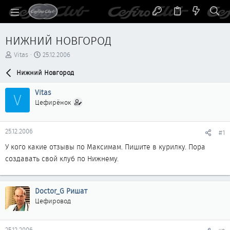
НИЖНИЙ НОВГОРОД
А
Д
Vitas
25.12.2006
в
а
т
Нижний Новгород
т
о
а
р
н
Vitas
V
т
а
Цефирёнок
е
ч
м
а
ы
л
25.12.2006
#1
а
У кого какие отзывы по Максимам. Пишите в курилку. Пора
создавать свой клуб по Нижнему.
Doctor_G Ришат
Цефировод
25.12.2006