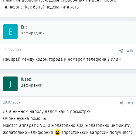
никак не дозвониться. Даже справочная не дает нового
телефона. Как быть? подскажите хоть!
Eric
E
Цефирядник
18.06.2009
#10
Набирай между кодом города и номером телефона 2 или 4.
Jusez
J
Цефирёнок
29.07.2009
#11
Да в нижнем народу валом как я посмотрю.
Очень нужна помощь.
Ищется аппарат с VQ30 желательно а32, желательно инфинити,
желательно калифорния
(простенький запросик получился)