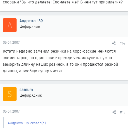
словами "Вы что делаете! Сломаете же!" В чем тут привилегия?
Андрюха 139
А
Цефирянин
05.04.2007
#14
Кстати недавно заменил резинки на Хорс-овские меняются
элементарно, но один совет: прежде чем их купить нужно
замерить длинну наших резинок, а то они продаются разной
длинны, а вообще супер чистят.......
samum
S
Цефирядник
05.04.2007
#15
Андрюха 139 сказал(а):