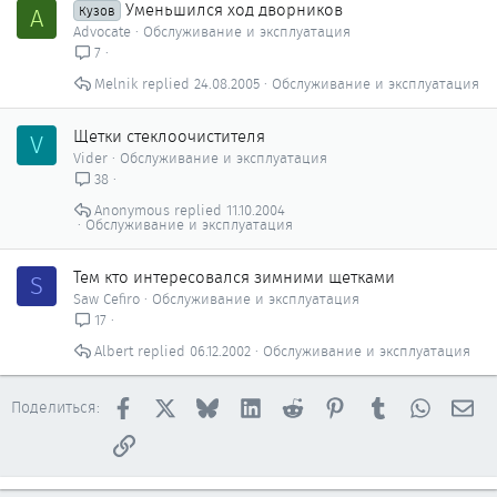
Уменьшился ход дворников
A
Кузов
Advocate
Обслуживание и эксплуатация
7
Melnik
24.08.2005
Обслуживание и эксплуатация
Щетки стеклоочистителя
V
Vider
Обслуживание и эксплуатация
38
Anonymous
11.10.2004
Обслуживание и эксплуатация
Тем кто интересовался зимними щетками
S
Saw Cefiro
Обслуживание и эксплуатация
17
Albert
06.12.2002
Обслуживание и эксплуатация
Facebook
X
Bluesky
LinkedIn
Reddit
Pinterest
Tumblr
WhatsAp
Эл
Поделиться:
Ссылка