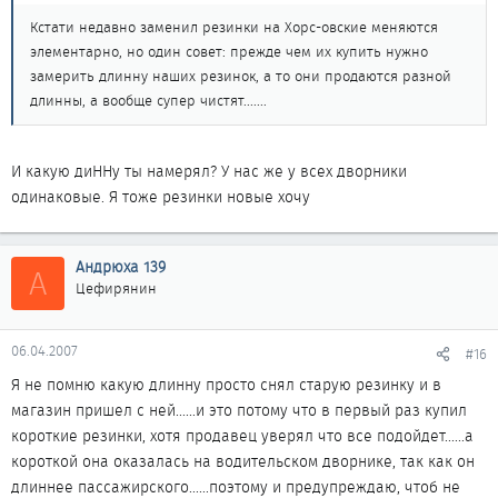
Кстати недавно заменил резинки на Хорс-овские меняются
элементарно, но один совет: прежде чем их купить нужно
замерить длинну наших резинок, а то они продаются разной
длинны, а вообще супер чистят.......
И какую диННу ты намерял? У нас же у всех дворники
одинаковые. Я тоже резинки новые хочу
Андрюха 139
А
Цефирянин
06.04.2007
#16
Я не помню какую длинну просто снял старую резинку и в
магазин пришел с ней......и это потому что в первый раз купил
короткие резинки, хотя продавец уверял что все подойдет......а
короткой она оказалась на водительском дворнике, так как он
длиннее пассажирского......поэтому и предупреждаю, чтоб не