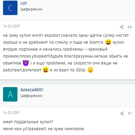
сот
С
Цефирянин
14.03.2007
#6
на зиму купил ентот акробат.сначало одну-щётка супер чистит
хорошо и не дребижит по стеклу и льда не боится.
купил
вторую подлинее и начались проблемы---хреновый
прижим,плохо убирают(будьте благоразумны,нельза обьять не
обьятное
) и ещо проблема, на скорости они ваще не
работают,взлетают
я их брал по 300р.
Алексей001
А
Цефирянин
14.03.2007
#7
мжет поддельные купил?
меня мои устраивают, не хуже чемпиона