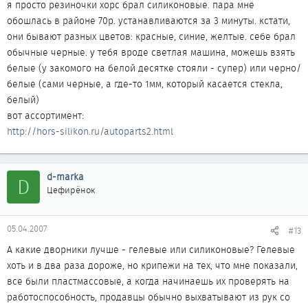
я просто резиночки хорс брал силиконовые. пара мне
обошлась в районе 70р. устанавливаются за 3 минуты. кстати,
они бывают разных цветов: красные, синие, желтые. себе брал
обычные черные. у тебя вроде светлая машина, можешь взять
белые (у закомого на белой десятке стояли - супер) или черно/
белые (сами черные, а где-то 1мм, который касается стекла,
белый)
вот ассортимент:
http://hors-silikon.ru/autoparts2.html
d-marka
D
Цефирёнок
05.04.2007
#13
А какие дворники лучше - гелевые или силиконовые? Гелевые
хоть и в два раза дороже, но крипежи на тех, что мне показали,
все были пластмассовые, а когда начинаешь их проверять на
работоспособность, продавцы обычно выхватывают из рук со