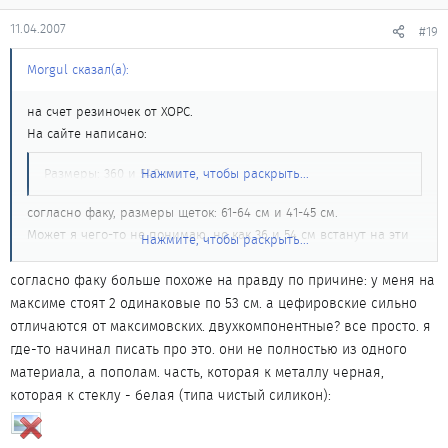
11.04.2007
#19
Morgul сказал(а):
на счет резиночек от ХОРС.
На сайте написано:
Размеры: 360 и 540 мм.
Нажмите, чтобы раскрыть...
согласно факу, размеры щеток: 61-64 см и 41-45 см.
Может я чего-то не понимаю, но как 36 и 54 см встанут на эти
Нажмите, чтобы раскрыть...
размеры, они же короче?
Хотя сейчас поискал в инете - есть еще и другие размеры. Вот
согласно факу больше похоже на правду по причине: у меня на
блин, не могли все размеры указать.
максиме стоят 2 одинаковые по 53 см. а цефировские сильно
отличаются от максимовских. двухкомпонентные? все просто. я
Еще наткнулся на одном сайте про какие-то двухкомпонентные
где-то начинал писать про это. они не полностью из одного
ленты ХОРС. Что это за ленты?
материала, а пополам. часть, которая к металлу черная,
которая к стеклу - белая (типа чистый силикон):