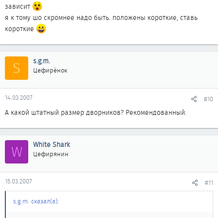
зависит
я к тому шо скромнее надо быть. положены короткие, ставь
короткие
s.g.m.
S
Цефирёнок
14.03.2007
#10
А какой штатный размер дворников? Рекомендованный.
White Shark
W
Цефирянин
15.03.2007
#11
s.g.m. сказал(а):