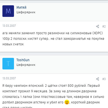
Митяй
М
Цефирядник
13.03.2007
#2
ага меняли заменил просто резиночки на силиконовые (ХОРС)
100р 2 полоски..чистят супер.. не стал заморачиатья на покупке
новых счеток
ToshGun
T
Цефирядник
13.03.2007
#3
Я беру чемпион японский. 2 щётки стоят 800 рублей. Первый
комплект прожил 9 месяцев. За зиму на длинном дворнике
сломалась 1 лапка (они пластмассовые там, наверное я сильно
долбил дворником апстену и убил его
, короткий дворник
стал плохо чистить.