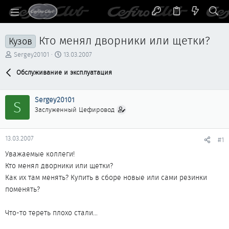
Кто менял дворники или щетки?
Кузов
А
Д
Sergey20101
13.03.2007
в
а
т
Обслуживание и эксплуатация
т
о
а
р
н
Sergey20101
т
а
S
е
ч
Заслуженный Цефировод
м
а
ы
л
а
13.03.2007
#1
Уважаемые коллеги!
Кто менял дворники или щетки?
Как их там менять? Купить в сборе новые или сами резинки
поменять?
Что-то тереть плохо стали...