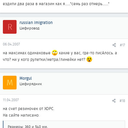
ездили два раза в магазин как я......"семь раз отмерь......."
russian imigration
R
Цефировод
06.04.2007
#17
на максимах одинаковые
какие у вас, где-то писАлось. а
что? ни у кого рулетки/метра/линейки нет?
Morgul
M
Цефирядник
11.04.2007
#18
на счет резиночек от ХОРС.
На сайте написано:
Размеры: 360 и 540 мм.