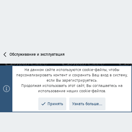
Обслуживание и эксплуатация
На данном сайте используются cookie-файлы, чтобы
персонализировать контент и сохранить Ваш вход в систему,
Обратная связь
Условия и правила
если Вы зарегистрируетесь.
Политика конфиденциальности
Помощь
Главная
R
Продолжая использовать этот сайт, Вы соглашаетесь на
S
использование наших cookie-файлов.
S
®
Community platform by XenForo
© 2010-2025 XenForo Ltd.
|
Style and
Принять
Узнать больше....
®
add-ons by ThemeHouse
Перевод от Jumuro
Верх
Низ