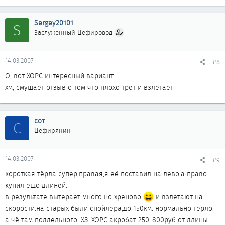
Sergey20101
S
Заслуженный Цефировод
14.03.2007
#8
О, вот ХОРС интересный вариант...
хм, смущает отзыв о том что плохо трет и взлетает
сот
С
Цефирянин
14.03.2007
#9
короткая тёрла супер,правая,я её поставил на лево,а право
купил ещо длиней.
в результате вытерает много но хреново
и взлетают на
скорости.на старых были спойлера,до 150км. нормально тёрло.
а чё там поддельного. ХЗ. ХОРС акробат 250-800руб от длины