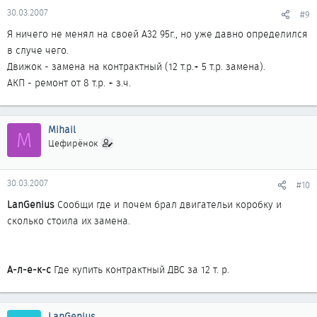
30.03.2007
#9
Я ничего не менял на своей А32 95г., но уже давно определился
в случе чего.
Движок - замена на контрактный (12 т.р.+ 5 т.р. замена).
АКП - ремонт от 8 т.р. + з.ч.
Mihail
M
Цефирёнок
30.03.2007
#10
LanGenius
Сообщи где и почем брал двигательи коробку и
сколько стоила их замена.
А-л-е-к-с
Где купить контрактный ДВС за 12 т. р.
LanGenius