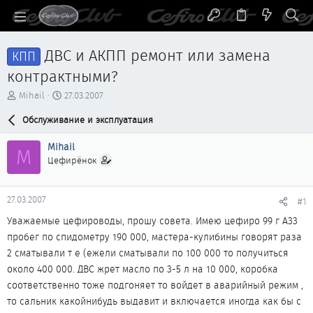
ДВС и АКПП ремонт или замена
КПП
контрактными?
А
Д
Mihail
27.03.2007
в
а
т
Обслуживание и эксплуатация
т
о
а
р
н
Mihail
M
т
а
Цефирёнок
е
ч
м
а
ы
л
27.03.2007
#1
а
Уважаемые цефироводы, прошу совета. Имею цефиро 99 г А33
пробег по спидометру 190 000, мастера-кулибины говорят раза
2 сматывали т е (ежели сматывали по 100 000 то получиться
около 400 000. ДВС жрет масло по 3-5 л на 10 000, коробка
соответственно тоже подгоняет то войдет в аварийный режим ,
то сальник какойнибудь выдавит и включается иногда как бы с