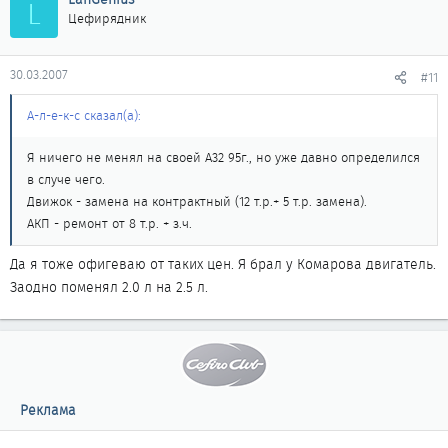
L
Цефирядник
30.03.2007
#11
А-л-е-к-с сказал(а):
Я ничего не менял на своей А32 95г., но уже давно определился
в случе чего.
Движок - замена на контрактный (12 т.р.+ 5 т.р. замена).
АКП - ремонт от 8 т.р. + з.ч.
Да я тоже офигеваю от таких цен. Я брал у Комарова двигатель.
Заодно поменял 2.0 л на 2.5 л.
Реклама