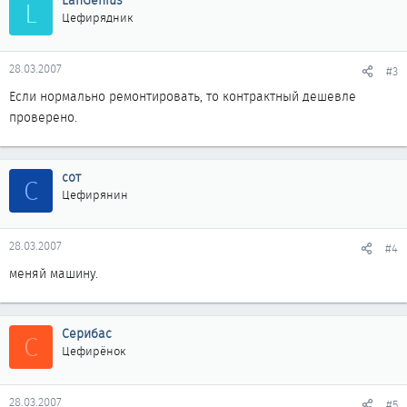
LanGenius
L
Цефирядник
28.03.2007
#3
Если нормально ремонтировать, то контрактный дешевле
проверено.
сот
С
Цефирянин
28.03.2007
#4
меняй машину.
Серибас
С
Цефирёнок
28.03.2007
#5