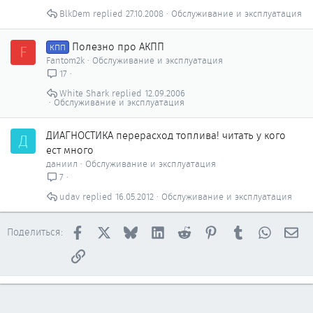
BlkDem
27.10.2008
Обслуживание и эксплуатация
Полезно про АКПП
F
КПП
Fantom2k
Обслуживание и эксплуатация
17
White Shark
12.09.2006
Обслуживание и эксплуатация
ДИАГНОСТИКА перерасход топлива! читать у кого
Д
ест много
даниил
Обслуживание и эксплуатация
7
udav
16.05.2012
Обслуживание и эксплуатация
Facebook
X
Bluesky
LinkedIn
Reddit
Pinterest
Tumblr
WhatsAp
Эл
Поделиться:
Ссылка