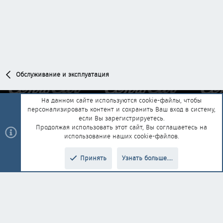
Обслуживание и эксплуатация
На данном сайте используются cookie-файлы, чтобы
персонализировать контент и сохранить Ваш вход в систему,
Обратная связь
Условия и правила
если Вы зарегистрируетесь.
Политика конфиденциальности
Помощь
Главная
R
Продолжая использовать этот сайт, Вы соглашаетесь на
S
использование наших cookie-файлов.
S
®
Community platform by XenForo
© 2010-2025 XenForo Ltd.
|
Style and
Принять
Узнать больше....
®
add-ons by ThemeHouse
Перевод от Jumuro
Верх
Низ