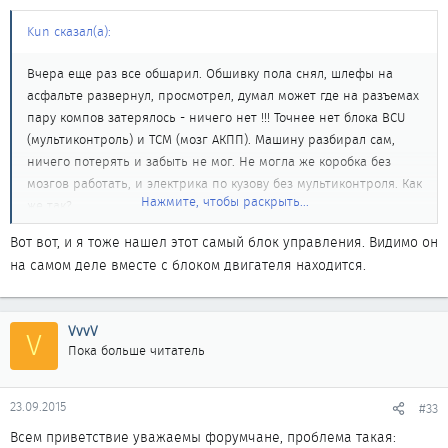
Kun сказал(а):
Вчера еще раз все обшарил. Обшивку пола снял, шлефы на
асфальте развернул, просмотрел, думал может где на разъемах
пару компов затерялось - ничего нет !!! Точнее нет блока BCU
(мультиконтроль) и TCM (мозг АКПП). Машину разбирал сам,
ничего потерять и забыть не мог. Не могла же коробка без
мозгов работать, и электрика по кузову без мультиконтроля. Как
Нажмите, чтобы раскрыть...
же так?
Вот вот, и я тоже нашел этот самый блок управления. Видимо он
на самом деле вместе с блоком двигателя находится.
VvvV
V
Пока больше читатель
23.09.2015
#33
Всем приветствие уважаемы форумчане, проблема такая: