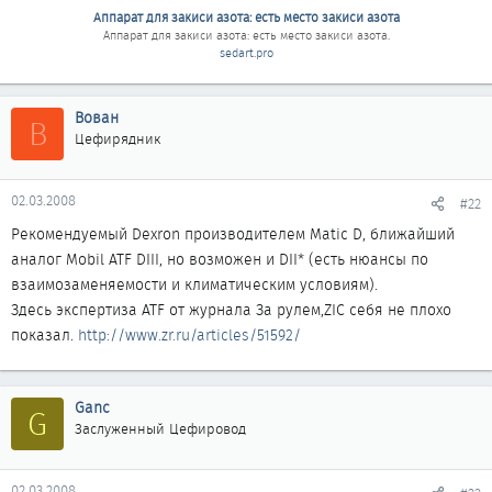
Аппарат для закиси азота: есть место закиси азота
Аппарат для закиси азота: есть место закиси азота
.
sedart.pro
Вован
В
Цефирядник
02.03.2008
#22
Рекомендуемый Dexron производителем Matic D, ближайший
аналог Mobil ATF DIII, но возможен и DII* (есть нюансы по
взаимозаменяемости и климатическим условиям).
Здесь экспертиза ATF от журнала За рулем,ZIC себя не плохо
показал.
http://www.zr.ru/articles/51592/
Ganc
G
Заслуженный Цефировод
02.03.2008