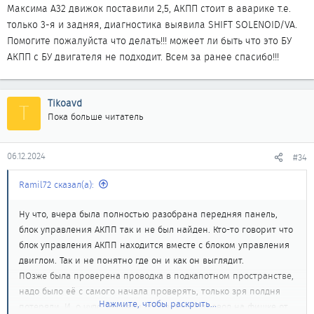
Максима А32 движок поставили 2,5, АКПП стоит в аварике т.е.
только 3-я и задняя, диагностика выявила SHIFT SOLENOID/VA.
Помогите пожалуйста что делать!!! можеет ли быть что это БУ
АКПП с БУ двигателя не подходит. Всем за ранее спасибо!!!
Tikoavd
T
Пока больше читатель
06.12.2024
#34
Ramil72 сказал(а):
Ну что, вчера была полностью разобрана передняя панель,
блок управления АКПП так и не был найден. Кто-то говорит что
блок управления АКПП находится вместе с блоком управления
двиглом. Так и не понятно где он и как он выглядит.
ПОзже была проверена проводка в подкапотном пространстве,
надо было её с самого начала проверять, только зря полдня
Нажмите, чтобы раскрыть...
потеряли. И, о чудо, увидели оборванный провод на фишке от