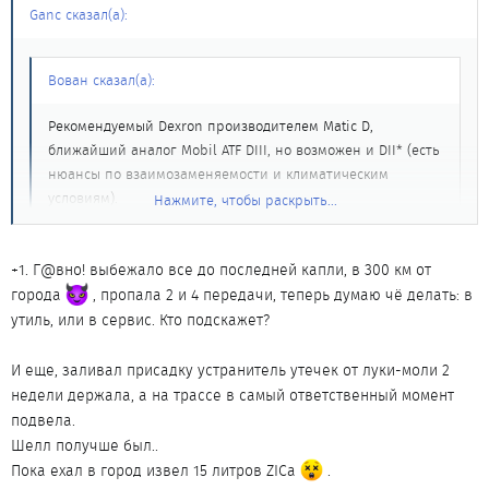
Ganc сказал(а):
Вован сказал(а):
Рекомендуемый Dexron производителем Matic D,
ближайший аналог Mobil ATF DIII, но возможен и DII* (есть
нюансы по взаимозаменяемости и климатическим
условиям).
Нажмите, чтобы раскрыть...
Здесь экспертиза ATF от журнала За рулем,ZIC себя не
плохо показал.
http://www.zr.ru/articles/51592/
Нажмите, чтобы раскрыть...
+1. Г@вно! выбежало все до последней капли, в 300 км от
Не знаю сколько "ЗР" получил от ЗИКа, но моторные масла
города
, пропала 2 и 4 передачи, теперь думаю чё делать: в
этого производителя откровенно - г@вно, (личный опыт). Не
утиль, или в сервис. Кто подскажет?
могу судить о смазывающих характеристиках, но
температурный предел (-10) и это при надписи на канистре
И еще, заливал присадку устранитель утечек от луки-моли 2
-фул синтетик.
недели держала, а на трассе в самый ответственный момент
подвела.
Шелл получше был..
Пока ехал в город извел 15 литров ZICа
.