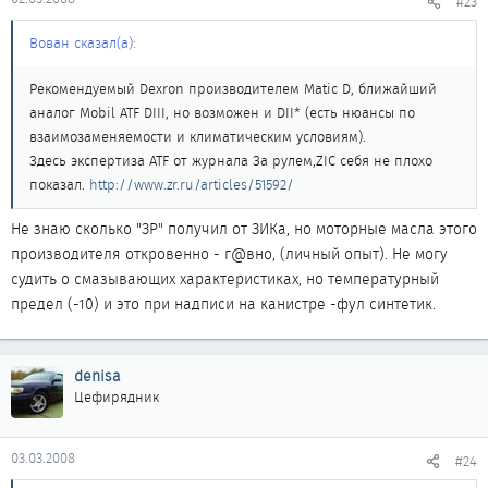
#23
Вован сказал(а):
Рекомендуемый Dexron производителем Matic D, ближайший
аналог Mobil ATF DIII, но возможен и DII* (есть нюансы по
взаимозаменяемости и климатическим условиям).
Здесь экспертиза ATF от журнала За рулем,ZIC себя не плохо
показал.
http://www.zr.ru/articles/51592/
Не знаю сколько "ЗР" получил от ЗИКа, но моторные масла этого
производителя откровенно - г@вно, (личный опыт). Не могу
судить о смазывающих характеристиках, но температурный
предел (-10) и это при надписи на канистре -фул синтетик.
denisa
Цефирядник
03.03.2008
#24