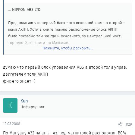
... NIPPON ABS LTD.
Предполагаю что первый блок - это основной комп, а второй -
комп АКПП. Хотя в книге помню расположение блока АКПП
было показано там же где и основного, за центральной часть
торпедо. Хотя книга по Максиме.
Нажмите, чтобы раскрыть...
Кто знает, какой блок управления и где?
думаю что первый блок управелния ABS а второй толи управ.
двигателем толи АКПП
фик его знает -)
Kun
K
Цефирядник
12.03.2008
#29
По Мануалу А32 на англ. яз. под магнитолой расположен BCM