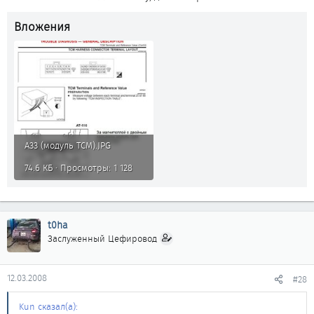
Вложения
А33 (модуль ТСМ).JPG
74.6 КБ · Просмотры: 1 128
t0ha
Заслуженный Цефировод
12.03.2008
#28
Kun сказал(а):