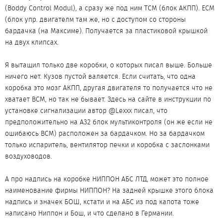
(Boddy Control Modul), а сразу же под ним ТСМ (блок АКПП). ЕСМ
(блок упр. двигателм там же, но с доступом со стороны
бардачка (на Максиме). Получается за пластиковой крышкой
на двух клипсах.
Я вытащил только две коробки, о которых писал выше. Больше
ничего нет. Кузов пустой валяется. Если считать, что одна
коробка это мозг АКПП, другая двигателя то получается что не
хватает ВСМ, но так не бывает. Здесь на сайте в инструкции по
установке сигнализации автор @Lexxx писал, что
предположительно на А32 блок мультиконтроля (он же если не
ошибаюсь ВСМ) расположен за бардачком. Но за бардачком
только испаритель, вентилятор печки и коробка с заслонками
воздуховодов.
А про надпись на коробке НИППОН АБС ЛТД, может это полное
наименование фирмы НИППОН? На задней крышке этого блока
надпись и значек БОШ, кстати и на АБС из под капота тоже
написано Ниппон и Бош, и что сделано в Германии.