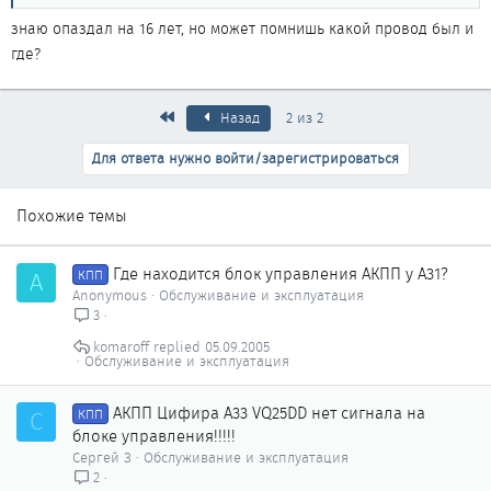
которой идут провода в коробку. Несколько раз людям на СТО я
знаю опаздал на 16 лет, но может помнишь какой провод был и
говорил что прежде чем разбирать, лучше проверить всю
где?
проводку, не послушали. Ну да ладно, счастье, оно все-таки есть
Коробка работает нормально теперь. Только есть рывок
при переключении с первой на вторую передачу. При
Первый
Назад
2 из 2
включении зимнего режима коробки рывок пропадает. Поменя
масло в коробке, не помогло, пока забил на это, посмотрим что
Для ответа нужно войти/зарегистрироваться
будет дальше. Всем большое спасибо за советы, Gancу
отдельное
Похожие темы
Где находится блок управления АКПП у А31?
A
КПП
Anonymous
Обслуживание и эксплуатация
3
komaroff
05.09.2005
Обслуживание и эксплуатация
АКПП Цифира А33 VQ25DD нет сигнала на
С
КПП
блоке управления!!!!!
Сергей З
Обслуживание и эксплуатация
2