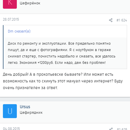
K
Цефирёнок
28.07.2015
#1 624
Dm сказал(а):
Диск по ремонту и эксплуотации. Все предельно понятно
пишут, да и еще с фотогрвфиями. Я с ноутбуком в гараже
снимал стартер, почистить надобыло и смазать, все удалось
легко. Экономия =1200руб. Если надо, дам без проблем!
День добрый! А в прокопьевске бываете? Или может есть
возможность как то скинуть этот мануал через интернет? Буду
очень признателен за ответ.
Ursus
U
Цефирядник
04.08.2015
#1 625