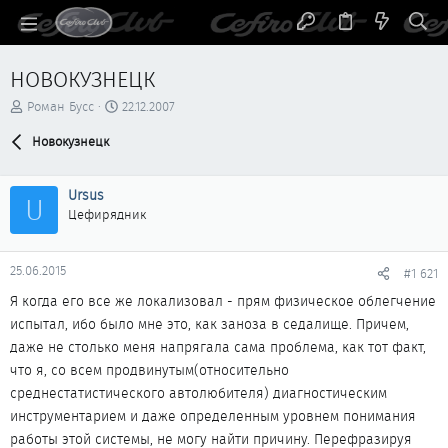
НОВОКУЗНЕЦК
А
Д
Роман Бусс
22.12.2007
в
а
т
Новокузнецк
т
о
а
р
н
Ursus
т
а
U
е
ч
Цефирядник
м
а
ы
л
а
25.06.2015
#1 621
Я когда его все же локализовал - прям физическое облегчение
испытал, ибо было мне это, как заноза в седалище. Причем,
даже не столько меня напрягала сама проблема, как тот факт,
что я, со всем продвинутым(относительно
среднестатистического автолюбителя) диагностическим
инструментарием и даже определенным уровнем понимания
работы этой системы, не могу найти причину. Перефразируя