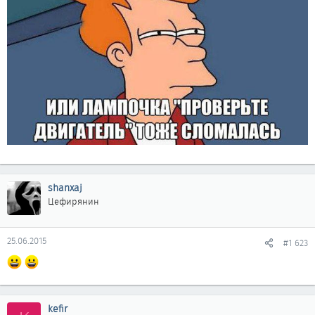
shanxaj
Цефирянин
25.06.2015
#1 623
kefir