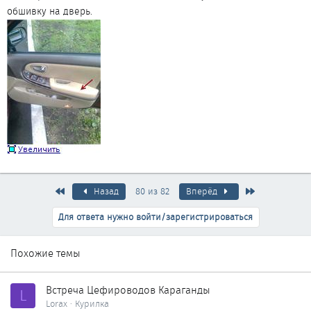
обшивку на дверь.
Первый
Последняя
Назад
80 из 82
Вперёд
Для ответа нужно войти/зарегистрироваться
Похожие темы
Встреча Цефироводов Караганды
L
Lorax
Курилка