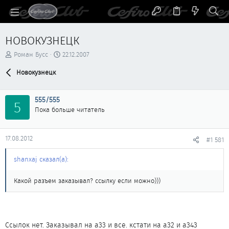
НОВОКУЗНЕЦК
А
Д
Роман Бусс
22.12.2007
в
а
т
Новокузнецк
т
о
а
р
н
555/555
т
а
5
е
ч
Пока больше читатель
м
а
ы
л
а
17.08.2012
#1 581
shanxaj сказал(а):
Какой разъем заказывал? ссылку если можно)))
Ссылок нет. Заказывал на а33 и все. кстати на а32 и а343