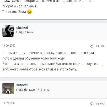
прохладно
то обороты высокие и не падают, если тепло то
обороты нормальные .
Такая вот беда
shanxaj
Цефирянин
11.09.2012
#1 589
Первым делом почисти заслонку и клапан холостого хода,
потом сделай обучение холостому ходу.
В холода заводилась нормально? Частенько сосет воздух из под
впускного коллектора, может из-за этого быть...
kenzoki
Пока больше читатель
11.09.2012
#1 590