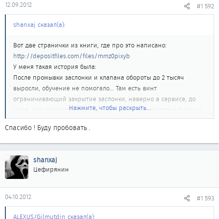
12.09.2012
#1 592
shanxaj сказал(а):
Вот две странички из книги, где про это написано:
http://depositfiles.com/files/mmz0pixyb
У меня такая история была:
После промывки заслонки и клапана обороты до 2 тысяч
выросли, обучение не помогало... Там есть винт
ограничивающий закрытие заслонки, наверно в сервисе, до
Нажмите, чтобы раскрыть...
меня, при засраном клапане холостого хода, холостые тупо им
выставили (как девятке))) Я его закрутил, отрегулировал
Спасибо ! Буду пробовать .
заслонку (чтоб не закусывало) и холостые упали ниже 500.
Сделал обучение, и комп выставил всё как надо.
После этого регулировал датчик положения заслонки (с
shanxaj
помощью щупа) и почти пропал толчок при переключении 1-2.
Цефирянин
04.10.2012
#1 593
ALEXUS/Gilmutdin сказал(а):