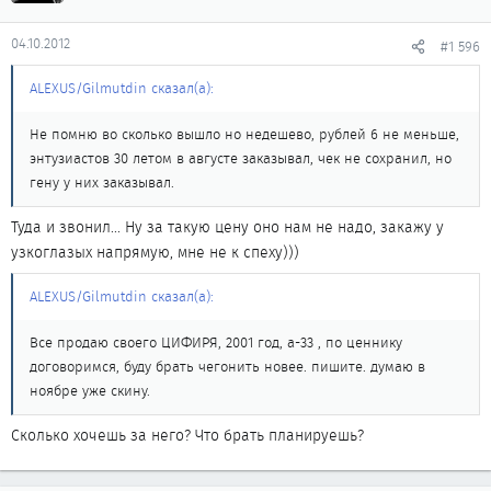
04.10.2012
#1 596
ALEXUS/Gilmutdin сказал(а):
Не помню во сколько вышло но недешево, рублей 6 не меньше,
энтузиастов 30 летом в августе заказывал, чек не сохранил, но
гену у них заказывал.
Туда и звонил... Ну за такую цену оно нам не надо, закажу у
узкоглазых напрямую, мне не к спеху)))
ALEXUS/Gilmutdin сказал(а):
Все продаю своего ЦИФИРЯ, 2001 год, а-33 , по ценнику
договоримся, буду брать чегонить новее. пишите. думаю в
ноябре уже скину.
Сколько хочешь за него? Что брать планируешь?