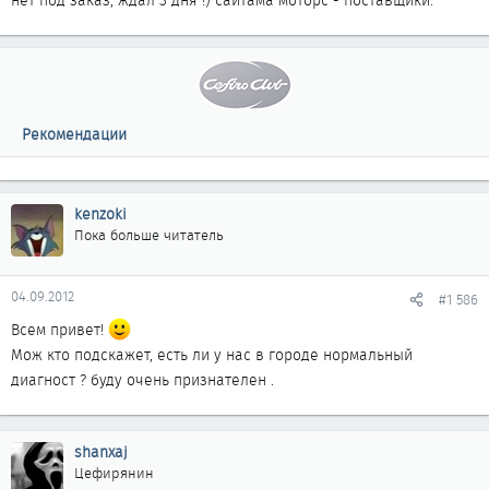
нет под заказ, ждал 3 дня !) саитама моторс - поставщики.
Рекомендации
kenzoki
Пока больше читатель
04.09.2012
#1 586
Всем привет!
Мож кто подскажет, есть ли у нас в городе нормальный
диагност ? буду очень признателен .
shanxaj
Цефирянин