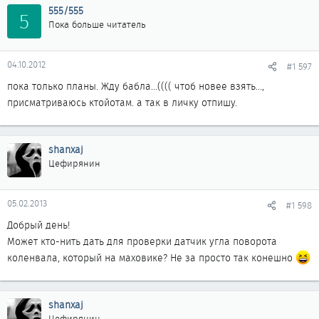
555/555
5
Пока больше читатель
04.10.2012
#1 597
пока только планы. Жду бабла...(((( чтоб новее взять...,
присматриваюсь ктойотам. а так в личку отпишу.
shanxaj
Цефирянин
05.02.2013
#1 598
Добрый день!
Может кто-нить дать для проверки датчик угла поворота
коленвала, который на маховике? Не за просто так конешно
shanxaj
Цефирянин