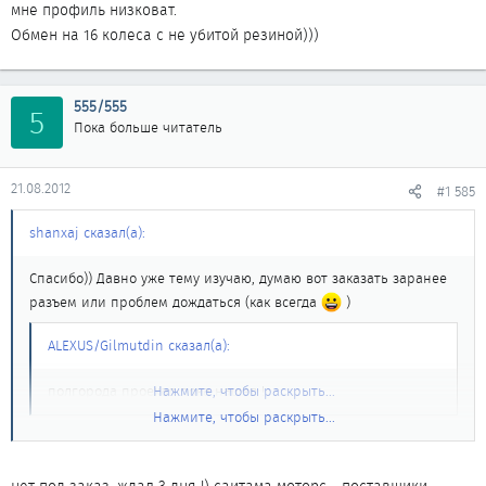
мне профиль низковат.
Обмен на 16 колеса с не убитой резиной)))
555/555
5
Пока больше читатель
21.08.2012
#1 585
shanxaj сказал(а):
Спасибо)) Давно уже тему изучаю, думаю вот заказать заранее
разъем или проблем дождаться (как всегда
)
ALEXUS/Gilmutdin сказал(а):
полгорода проехал пока нашел !
Нажмите, чтобы раскрыть...
Нажмите, чтобы раскрыть...
Ты его в Новокузнецке нашёл??