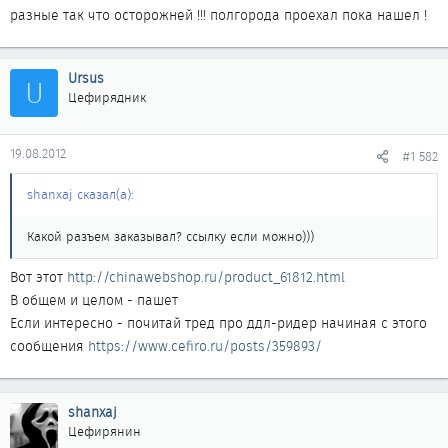
разные так что осторожней !!! полгорода проехал пока нашел !
Ursus
U
Цефирядник
19.08.2012
#1 582
shanxaj сказал(а):
Какой разъем заказывал? ссылку если можно)))
Вот этот
http://chinawebshop.ru/product_61812.html
В общем и целом - пашет
Если интересно - почитай тред про ддл-ридер начиная с этого
сообщения
https://www.cefiro.ru/posts/359893/
shanxaj
Цефирянин