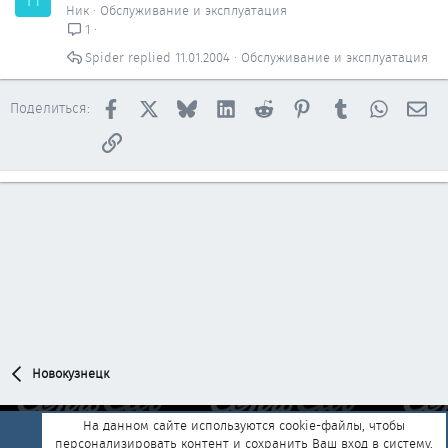
Ник
Обслуживание и эксплуатация
1
Spider
11.01.2004
Обслуживание и эксплуатация
Facebook
X
Bluesky
LinkedIn
Reddit
Pinterest
Tumblr
WhatsAp
Эл
Поделиться:
Ссылка
Новокузнецк
На данном сайте используются cookie-файлы, чтобы
персонализировать контент и сохранить Ваш вход в систему,
Обратная связь
Условия и правила