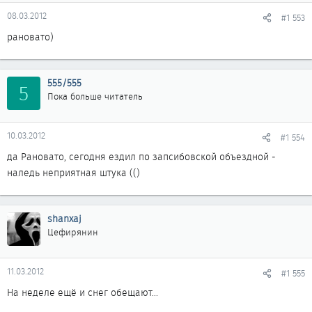
08.03.2012
#1 553
рановато)
555/555
5
Пока больше читатель
10.03.2012
#1 554
да Рановато, сегодня ездил по запсибовской объездной -
наледь неприятная штука (()
shanxaj
Цефирянин
11.03.2012
#1 555
На неделе ещё и снег обещают...