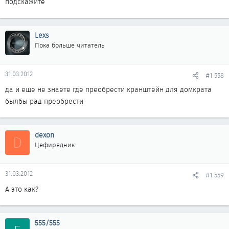
подскажите
Lexs
Пока больше читатель
31.03.2012
#1 558
да и еще не знаете где преобрести кранштейн для домкрата
былбы рад преобрести
dexon
D
Цефирядник
31.03.2012
#1 559
А это как?
555/555