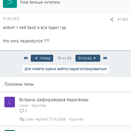
5
Пока больше читатель
01.04.2012
#1 560
мобил 1 лей 5в40 и все будет гуд.
Кто нить переобулся ???
Первый
Последняя
Назад
78 из 82
Вперёд
Для ответа нужно войти/зарегистрироваться
Похожие темы
Встреча Цефироводов Караганды
L
Lorax
Курилка
0
Lorax
27.04.2006
Курилка