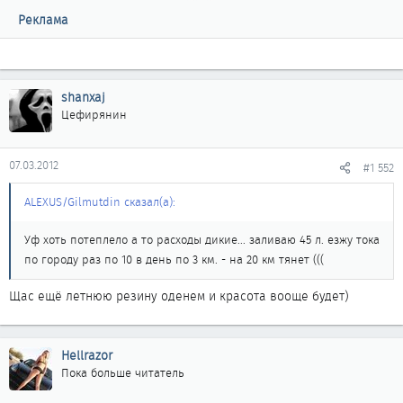
Реклама
shanxaj
Цефирянин
07.03.2012
#1 552
ALEXUS/Gilmutdin сказал(а):
Уф хоть потеплело а то расходы дикие... заливаю 45 л. езжу тока
по городу раз по 10 в день по 3 км. - на 20 км тянет (((
Щас ещё летнюю резину оденем и красота вооще будет)
Hellrazor
Пока больше читатель