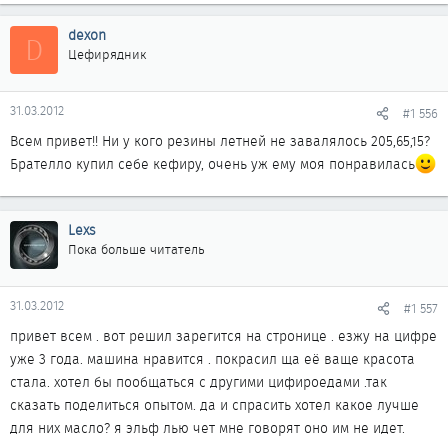
dexon
D
Цефирядник
31.03.2012
#1 556
Всем привет!! Ни у кого резины летней не завалялось 205,65,15?
Брателло купил себе кефиру, очень уж ему моя понравилась
Lexs
Пока больше читатель
31.03.2012
#1 557
привет всем . вот решил зарегится на стронице . езжу на цифре
уже 3 года. машина нравится . покрасил ща её ваще красота
стала. хотел бы пообщаться с другими цифироедами .так
сказать поделиться опытом. да и спрасить хотел какое лучше
для них масло? я эльф лью чет мне говорят оно им не идет.