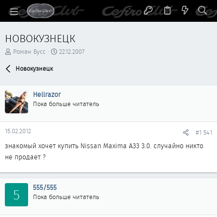
НОВОКУЗНЕЦК
А
Д
Роман Бусс
22.12.2007
в
а
т
Новокузнецк
т
о
а
р
н
Hellrazor
т
а
е
ч
Пока больше читатель
м
а
ы
л
а
15.02.2012
#1 541
знакомый хочет купить Nissan Maxima A33 3.0. случайно никто
не продает ?
555/555
5
Пока больше читатель