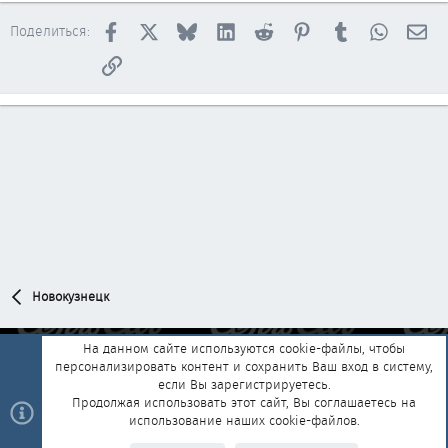
Facebook
X
Bluesky
LinkedIn
Reddit
Pinterest
Tumblr
WhatsAp
Эл
Поделиться:
Ссылка
Новокузнецк
На данном сайте используются cookie-файлы, чтобы
персонализировать контент и сохранить Ваш вход в систему,
Обратная связь
Условия и правила
если Вы зарегистрируетесь.
Политика конфиденциальности
Помощь
Главная
R
Продолжая использовать этот сайт, Вы соглашаетесь на
S
использование наших cookie-файлов.
S
®