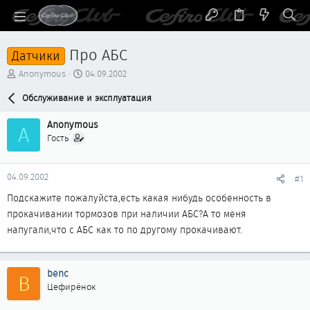
Про АБС
Датчики
А
Д
Anonymous
04.09.2002
в
а
т
Обслуживание и эксплуатация
т
о
а
р
н
Anonymous
A
т
а
Гость
е
ч
м
а
ы
л
04.09.2002
#1
а
Подскажите пожалуйста,есть какая нибудь особенность в
прокачивании тормозов при наличии АБС?А то меня
напугали,что с АБС как то по другому прокачивают.
benc
B
Цефирёнок