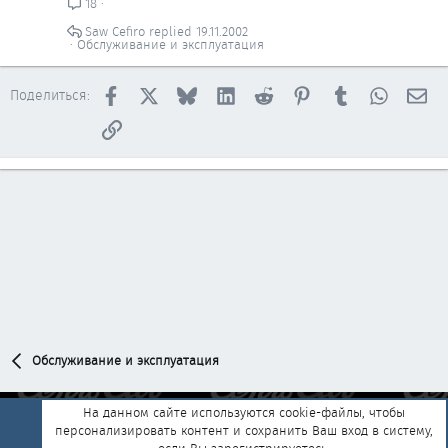
18
Saw Cefiro
19.11.2002
Обслуживание и эксплуатация
Facebook
X
Bluesky
LinkedIn
Reddit
Pinterest
Tumblr
WhatsAp
Эл
Поделиться:
Ссылка
Обслуживание и эксплуатация
На данном сайте используются cookie-файлы, чтобы
персонализировать контент и сохранить Ваш вход в систему,
Обратная связь
Условия и правила