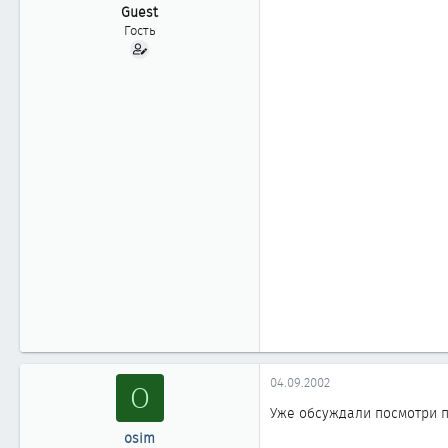
ы
л
Guest
а
Гость
04.09.2002
O
Уже обсуждали посмотри п
osim