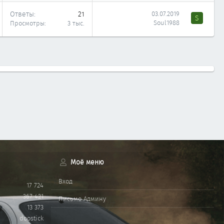
Ответы
21
03.07.2019
S
Soul1988
Просмотры
3 тыс.
Моё меню
Вход
17 724
367 421
Письмо Админу
13 373
doostick