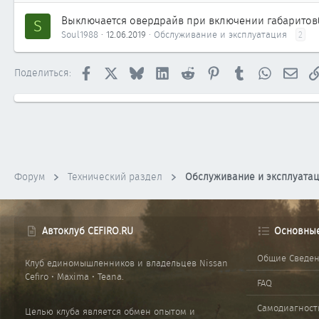
Выключается овердрайв при включении габаритов
S
Soul1988
12.06.2019
Обслуживание и эксплуатация
2
Facebook
X
Bluesky
LinkedIn
Reddit
Pinterest
Tumblr
WhatsApp
Элек
Поделиться:
Форум
Технический раздел
Обслуживание и эксплуата
Автоклуб CEFIRO.RU
Основны
Общие Сведе
Клуб единомышленников и владельцев Nissan
Cefiro • Maxima • Teana.
FAQ
Самодиагност
Целью клуба является обмен опытом и