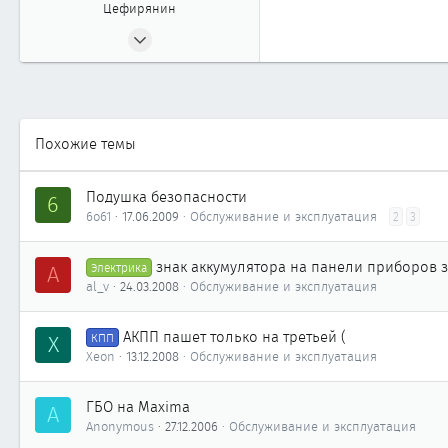
Цефирянин
17.06.2002
351
0
361
53
Похожие темы
Магнитогорск
Подушка безопасности
6
6o61
17.06.2009
Обслуживание и эксплуатация
2
3
знак аккумулятора на панели приборов з
A
Электрика
al_v
24.03.2008
Обслуживание и эксплуатация
АКПП пашет только на третьей (
X
КПП
Xeon
13.12.2008
Обслуживание и эксплуатация
ГБО на Maxima
A
Anonymous
27.12.2006
Обслуживание и эксплуатация