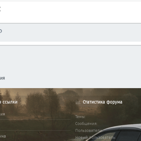
(
тронная почта
Ссылка
ция
е ссылки
Статистика форума
ния
Темы
Сообщения
Пользователи
ика
Новый пользователь