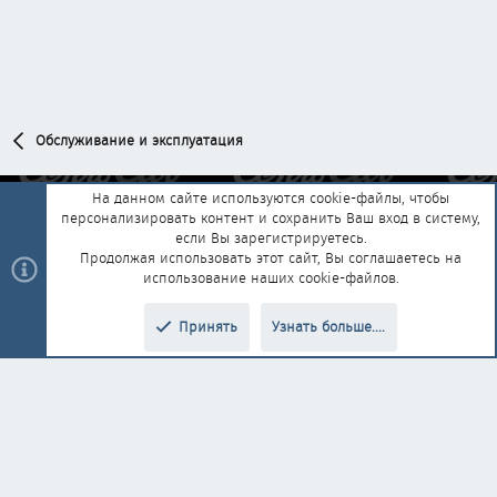
Обслуживание и эксплуатация
На данном сайте используются cookie-файлы, чтобы
персонализировать контент и сохранить Ваш вход в систему,
Обратная связь
Условия и правила
если Вы зарегистрируетесь.
Политика конфиденциальности
Помощь
Главная
R
Продолжая использовать этот сайт, Вы соглашаетесь на
S
использование наших cookie-файлов.
S
®
Community platform by XenForo
© 2010-2025 XenForo Ltd.
|
Style and
Принять
Узнать больше....
®
add-ons by ThemeHouse
Перевод от Jumuro
Верх
Низ