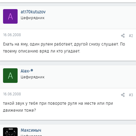
at170kutuzov
A
Цефирядник
16.06.2008
#2
Ехать на яму, один рулем работает, другой снизу слушает. По
твоему описанию вряд ли кто угадает.
Alex-®
A
Цефирядник
16.06.2008
#3
такой звук у тебя при повороте руля на месте или при
движении тоже?
Максимыч