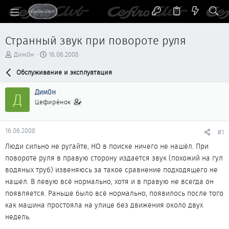
Странный звук при повороте руля
А
Д
Дим0н
16.06.2008
в
а
т
Обслуживание и эксплуатация
т
о
а
р
н
Дим0н
Д
т
а
Цефирёнок
е
ч
м
а
ы
л
16.06.2008
#1
а
Люди сильно не ругайте, НО в поиске ничего не нашёл. При
повороте руля в правую сторону издается звук (похожий на гул
водяных труб) извеняюсь за такое сравнение подходящего не
нашел. В левую всё нормально, хотя и в правую не всегда он
появляется. Раньше было всё нормально, появилось после того
как машина простояла на улице без движения около двух
недель.