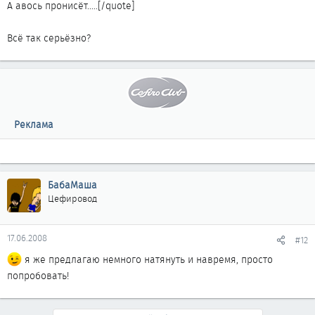
А авось пронисёт.....[/quote]
Всё так серьёзно?
Реклама
БабаМаша
Цефировод
17.06.2008
#12
я же предлагаю немного натянуть и навремя, просто
попробовать!