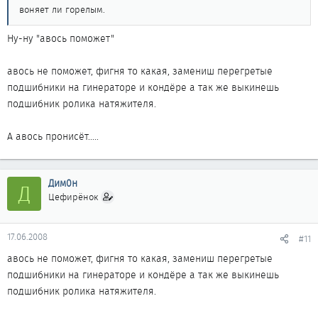
воняет ли горелым.
Ну-ну "авось поможет"
авось не поможет, фигня то какая, замениш перегретые
подшибники на гинераторе и кондёре а так же выкинешь
подшибник ролика натяжителя.
А авось пронисёт.....
Дим0н
Д
Цефирёнок
17.06.2008
#11
авось не поможет, фигня то какая, замениш перегретые
подшибники на гинераторе и кондёре а так же выкинешь
подшибник ролика натяжителя.