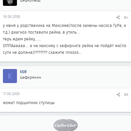
Цефировод
16.06.2008
#4
у меня у родственика на Максиме(после замены насоса ГуРа, и
т.д.) диагноз поставили рейке, в утиль ...
терь ждем рейку, .....
ОППАааааа.... а на максиму с кефирчига рейка не пойдёт же(по
сути не должна)!?!?!?!?!? скажите плиззз...
kb8
K
Цефирянин
17.06.2008
#5
может подшипник ступицы