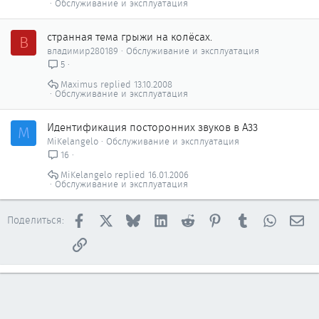
Обслуживание и эксплуатация
странная тема грыжи на колёсах.
В
владимир280189
Обслуживание и эксплуатация
5
Maximus
13.10.2008
Обслуживание и эксплуатация
Идентификация посторонних звуков в А33
M
MiKelangelo
Обслуживание и эксплуатация
16
MiKelangelo
16.01.2006
Обслуживание и эксплуатация
Facebook
X
Bluesky
LinkedIn
Reddit
Pinterest
Tumblr
WhatsAp
Эл
Поделиться:
Ссылка