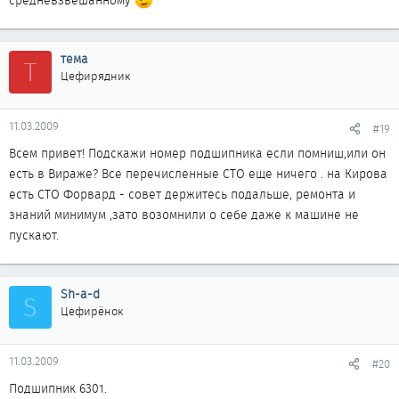
средневзвешанному
тема
Т
Цефирядник
11.03.2009
#19
Всем привет! Подскажи номер подшипника если помниш,или он
есть в Вираже? Все перечисленные СТО еще ничего . на Кирова
есть СТО Форвард - совет держитесь подальше, ремонта и
знаний минимум ,зато возомнили о себе даже к машине не
пускают.
Sh-a-d
S
Цефирёнок
11.03.2009
#20
Подшипник 6301.