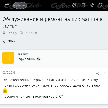
Обслуживание и ремонт наших машин в
Омске
А
Д
HeeTriy
02.12.2008
в
а
т
Омск
т
о
а
р
н
HeeTriy
т
а
H
е
ч
Цефирядник
м
а
ы
л
а
02.12.2008
#1
Где качественный сервис по нашим машинам в Омске, хочу
помыть форсунки со снятием, а где хорошо сделают не знаю
Посоветуйте ченить нормальное СТО?