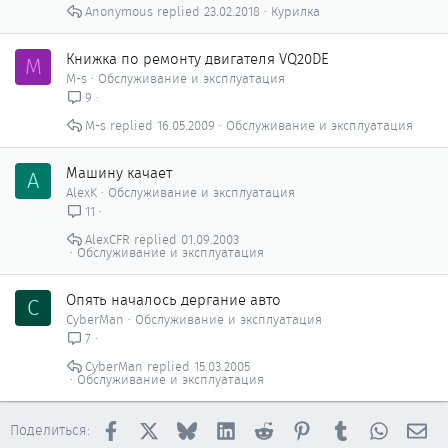
Anonymous
23.02.2018
Курилка
Книжка по ремонту двигателя VQ20DE
M
M-s
Обслуживание и эксплуатация
9
M-s
16.05.2009
Обслуживание и эксплуатация
Машину качает
A
AlexK
Обслуживание и эксплуатация
11
AlexCFR
01.09.2003
Обслуживание и эксплуатация
Опять началось дергание авто
C
CyberMan
Обслуживание и эксплуатация
7
CyberMan
15.03.2005
Обслуживание и эксплуатация
Facebook
X
Bluesky
LinkedIn
Reddit
Pinterest
Tumblr
WhatsAp
Эл
Поделиться: