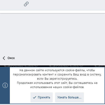
Ссылка
Омск
На данном сайте используются cookie-файлы, чтобы
персонализировать контент и сохранить Ваш вход в систему,
Обратная связь
Условия и правила
если Вы зарегистрируетесь.
Политика конфиденциальности
Помощь
Главная
R
Продолжая использовать этот сайт, Вы соглашаетесь на
S
использование наших cookie-файлов.
S
®
Community platform by XenForo
© 2010-2025 XenForo Ltd.
|
Style and
Принять
Узнать больше....
®
add-ons by ThemeHouse
Перевод от Jumuro
Верх
Низ