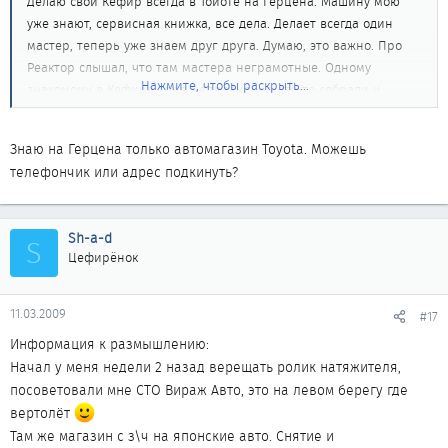
Делаю свой Кефир всегда в Тойоте на Герцена. Машину мою
уже знают, сервисная книжка, все дела. Делает всегда один
мастер, теперь уже знаем друг друга. Думаю, это важно. Про
Реактор слышал, что там мастера неграмотные. Одному
Нажмите, чтобы раскрыть...
знакомому в Кефире тоже неправильно что-то собрали и
сгорелов итоге там что-то у него под капотом). Цены весьма
приемлемые! Если интересует - могу выложить ценники за то,
Знаю на Герцена только автомагазин Toyota. Можешь
что я у них делал.
телефончик или адрес подкинуть?
Sh-a-d
S
Цефирёнок
11.03.2009
#17
Информация к размышлению:
Начал у меня недели 2 назад верещать ролик натяжителя,
посоветовали мне СТО Вираж Авто, это на левом берегу где
вертолёт
Там же магазин с з\ч на японские авто. Снятие и