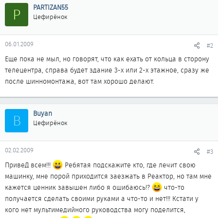
PARTIZAN55
P
Цефирёнок
06.01.2009
#2
Еще пока не мыл, но говорят, что как ехать от кольца в сторону
телецентра, справа будет здание 3-х или 2-х этажное, сразу же
после шинномонтажа, вот там хорошо делают.
Buyan
B
Цефирёнок
02.02.2009
#3
ПривеД всем!!!
Ребятая подскажите кто, где лечит свою
машинку, мне порой приходится заезжать в Реактор, но там мне
кажется ценник завышен либо я ошибаюсь!?
что-то
получается сделать своими руками а что-то и нет!!! Кстати у
кого нет мультимедийного руководства могу поделится,