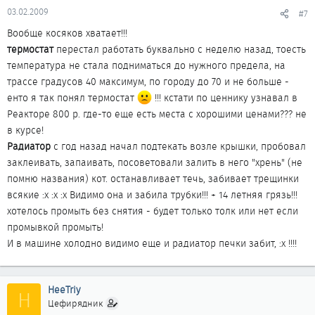
03.02.2009
#7
Вообще косяков хватает!!!
термостат
перестал работать буквально с неделю назад, тоесть
температура не стала подниматься до нужного предела, на
трассе градусов 40 максимум, по городу до 70 и не больше -
енто я так понял термостат
!!! кстати по ценнику узнавал в
Реакторе 800 р. где-то еще есть места с хорошими ценами??? не
в курсе!
Радиатор
с год назад начал подтекать возле крышки, пробовал
заклеивать, запаивать, посоветовали залить в него "хрень" (не
помню названия) кот. останавливает течь, забивает трещинки
всякие :x :x :x Видимо она и забила трубки!!! + 14 летняя грязь!!!
хотелось промыть без снятия - будет только толк или нет если
промывкой промыть!
И в машине холодно видимо еще и радиатор печки забит, :x !!!!
HeeTriy
H
Цефирядник