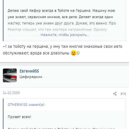
Делаю свой Кефир всегда в Тойоте на Герцена. Машину мою
уже знают, сервисная книжка, все дела. Делает всегда один
мастер, теперь уже знаем друг друга. Думаю, это важно. Про
Реактор слышал, что там мастера неграмотные. Одному
Нажмите, чтобы раскрыть...
знакомому в Кефире тоже неправильно что-то собрали и
сгорелов итоге там что-то у него под капотом). Цены весьма
+1 за тойоту на герцена, у мну там многие знакомые свои авто
приемлемые! Если интересует - могу выложить ценники за то,
обслуживают, вроде все довольны
))
что я у них делал.
Евгений55
Цефирядник
24.02.2009
#16
OTHERWISE сказал(а):
Привет всем!