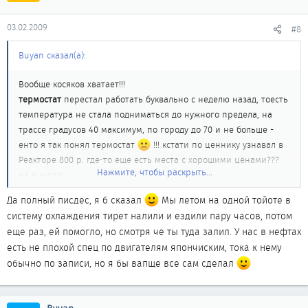
03.02.2009
#8
Buyan сказал(а):
Вообще косяков хватает!!!
термостат
перестал работать буквально с неделю назад, тоесть
температура не стала подниматься до нужного предела, на
трассе градусов 40 максимум, по городу до 70 и не больше -
енто я так понял термостат
!!! кстати по ценнику узнавал в
Реакторе 800 р. где-то еще есть места с хорошими ценами???
Нажмите, чтобы раскрыть...
не в курсе!
Радиатор
с год назад начал подтекать возле крышки, пробовал
Да полный писдес, я б сказал
Мы летом на одной тойоте в
заклеивать, запаивать, посоветовали залить в него "хрень" (не
систему охлаждения тирет налили и ездили пару часов, потом
помню названия) кот. останавливает течь, забивает трещинки
еще раз, ей помогло, но смотря че ты туда залил. У нас в нефтах
всякие :x :x :x Видимо она и забила трубки!!! + 14 летняя грязь!!!
есть не плохой спец по двигателям япончиским, тока к нему
хотелось промыть без снятия - будет только толк или нет если
обычно по записи, но я бы вапще все сам сделал
промывкой промыть!
И в машине холодно видимо еще и радиатор печки забит, :x !!!!