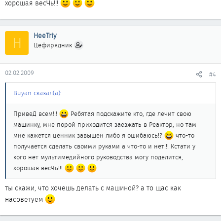
хорошая весЧь!!!
HeeTriy
H
Цефирядник
02.02.2009
#4
Buyan сказал(а):
ПривеД всем!!!
Ребятая подскажите кто, где лечит свою
машинку, мне порой приходится заезжать в Реактор, но там
мне кажется ценник завышен либо я ошибаюсь!?
что-то
получается сделать своими руками а что-то и нет!!! Кстати у
кого нет мультимедийного руководства могу поделится,
хорошая весЧь!!!
ты скажи, что хочешь делать с машиной? а то щас как
насоветуем