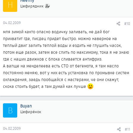
HeeTriy
H
Цефирядник
04.02.2009
#10
мля зимой както опасно водичку заливать, не дай бог
прихватит где, писдец придет быстро. можно наверное на
теплый двиг залить теплой воды и ездить не глушить часок,
потом еще разок, затем все слить по максимому, тока я не знаю
где с наших движков с блока сливается антифриз.
А вапще на менделеева есть СТО от бегемота, я там масло
постоянно меняю, вот у них есть установка по промывке систем
охлаждения, заедь пообщайся с мастерами, че они скажут,
скока стоить будет, а там думай как лучше
Buyan
B
Цефирёнок
04.02.2009
#11