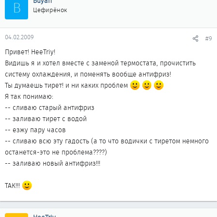
Buyan
B
Цефирёнок
04.02.2009
#9
Привет! HeeTriy!
Видишь я и хотел вместе с заменой термостата, прочистить
систему охлаждения, и поменять вообще антифриз!
Ты думаешь тирет! и ни каких проблем
Я так понимаю:
-- сливаю старый антифриз
-- заливаю тирет с водой
-- езжу пару часов
-- сливаю всю эту гадость (а то что водички с тиретом немного
останется-это не проблема????)
-- заливаю новый антифриз!!!
ТАК!!!