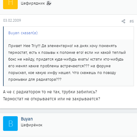
H
Цефирядник
03.02.2009
#6
Buyan сказал(а):
Привет Hee Triy!!! Да элементарно! на днях хочу поменять
термостат, есть к позывы к поломке его! если ни какой теплый
бокс не найду, придется куда-нибудь ехать! кстати кто-нибудь
его менял какие проблемы встречаются??? на форуме
порыскал, кое какую инфу нашел. Что скажешь по поводу
промывки для радиатора???
А че с радиатором то не так, трубки забились?
Термостат не открывается или не закрывается?
Buyan
B
Цефирёнок