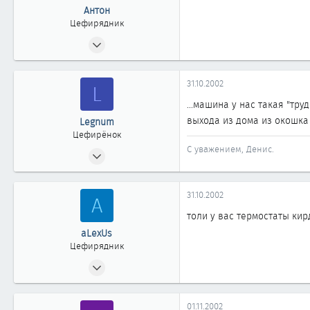
Антон
Цефирядник
20.09.2002
66
0
31.10.2002
L
61
...машина у нас такая "тр
г. Новосибирск
выхода из дома из окошка 
Legnum
Цефирёнок
С уважением, Денис.
19.09.2002
43
0
31.10.2002
A
11
толи у вас термостаты кир
Москва
aLexUs
Цефирядник
15.09.2002
130
0
01.11.2002