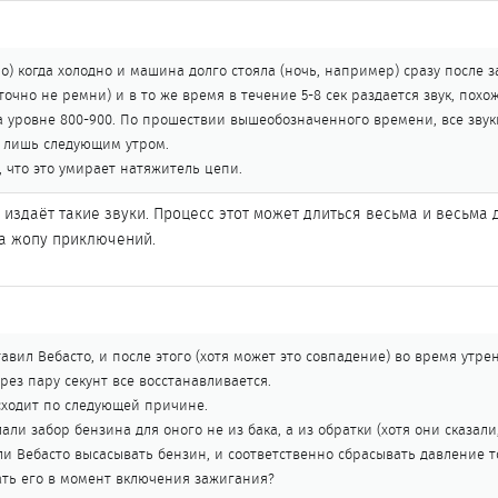
но) когда холодно и машина долго стояла (ночь, например) сразу после 
точно не ремни) и в то же время в течение 5-8 сек раздается звук, похо
на уровне 800-900. По прошествии вышеобозначенного времени, все зву
о лишь следующим утром.
 что это умирает натяжитель цепи.
издаёт такие звуки. Процесс этот может длиться весьма и весьма 
на жопу приключений.
тавил Вебасто, и после этого (хотя может это совпадение) во время ут
рез пару секунт все восстанавливается.
сходит по следующей причине.
али забор бензина для оного не из бака, а из обратки (хотя они сказал
 ли Вебасто высасывать бензин, и соответственно сбрасывать давление т
ать его в момент включения зажигания?