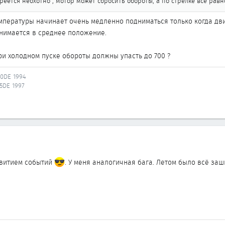
реется неохотно , мотор может сбросить обороты, а по стрелке все равн
мпературы начинает очень медленно подниматься только когда дви
нимается в среднее положение.
ри холодном пуске обороты должны упасть до 700 ?
20DE 1994
25DE 1997
звитием событий
. У меня аналогичная бага. Летом было всё заши