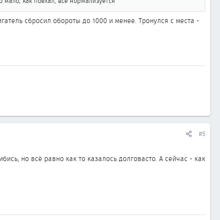
о мало, как поехал, все нормализуется
гатель сбросил обороты до 1000 и менее. Тронулся с места -
#5
бись, но всё равно как то казалось долговасто. А сейчас - как