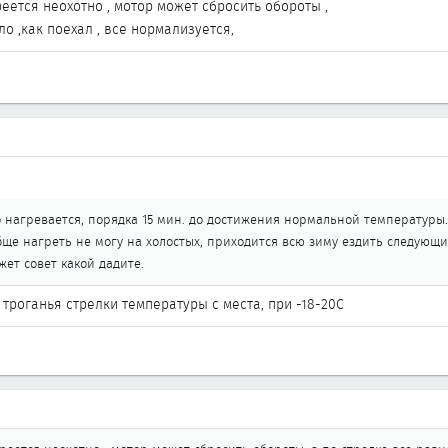
реется неохотно , мотор может сбросить обороты ,
ло ,как поехал , все нормализуется,
 нагревается, порядка 15 мин. до достижения нормальной температуры. 
бще нагреть не могу на холостых, приходится всю зиму ездить следующим
жет совет какой дадите.
о троганья стрелки температуры с места, при -18-20С