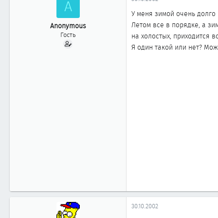
A
ы
л
а
У меня зимой очень долго
Летом все в порядке, а зи
Anonymous
Гость
на холостых, приходится в
Я один такой или нет? Мож
30.10.2002