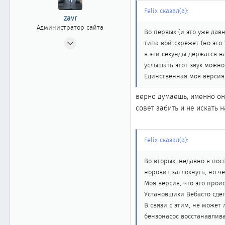
Felix сказал(а):
zavr
Администратор сайта
Во первых (и это уже дав
24.04.2002
типа вой-скрежет (но это 
2 404
в эти секунды держатся 
20
услышать этот звук можн
Единственная моя версия,
1 868
Москва
верно думаешь, именно он 
www.cefiro.ru
совет забить и не искать 
Автомобиль
Volvo V90 СС
Felix сказал(а):
Во вторых, недавно я пос
норовит заглохнуть, но че
Моя версия, что это прои
Установщики Вебасто сдел
В связи с этим, не может
бензонасос восстанавлив