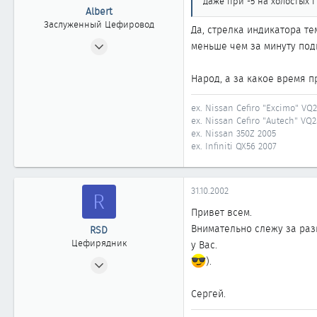
даже при -5 на холостых г
Albert
Заслуженный Цефировод
Да, стрелка индикатора те
20.07.2002
меньше чем за минуту под
1 879
1
Народ, а за какое время п
1 861
ex. Nissan Cefiro "Excimo" VQ
51
ex. Nissan Cefiro "Autech" VQ
Москва
ex. Nissan 350Z 2005
ex. Infiniti QX56 2007
31.10.2002
R
Привет всем.
Внимательно слежу за ра
RSD
Цефирядник
у Вас.
10.06.2002
).
160
Сергей.
1
61