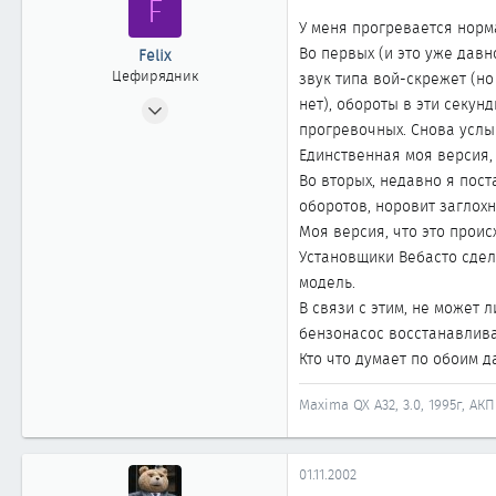
F
61
У меня прогревается норма
Омск
Во первых (и это уже давн
Felix
Цефирядник
звук типа вой-скрежет (но
12.10.2002
нет), обороты в эти секу
прогревочных. Снова услы
279
Единственная моя версия, 
0
Во вторых, недавно я пос
61
оборотов, норовит заглохн
Казань
Моя версия, что это прои
Установщики Вебасто сдела
модель.
В связи с этим, не может 
бензонасос восстанавлива
Кто что думает по обоим 
Maxima QX А32, 3.0, 1995г, АК
01.11.2002