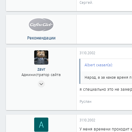
Сергей.
Новосибирск
Рекомендации
31.10.2002
Albert сказал(а):
zavr
Администратор сайта
Народ, а за какое время 
24.04.2002
я специально это не заме
2 404
20
Руслан
1 868
Москва
www.cefiro.ru
31.10.2002
А
Автомобиль
Volvo V90 СС
У меня времени проходит м