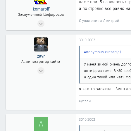
даже при -5 на холостых г
а по стрелке все равно ма
komaroff
Заслуженный Цефировод
С уважением Дмитрий.
31.07.2002
1 522
0
30.10.2002
1 861
Владивосток
Anonymous сказал(а):
zavr
www.vladavto.ru
Администратор сайта
У меня зимой очень долго
24.04.2002
антифриз тоже. В -30 воо
2 404
Я один такой или нет? Мо
20
я как-то засекал - 6мин д
1 868
Москва
Руслан
www.cefiro.ru
Автомобиль
Volvo V90 СС
30.10.2002
A