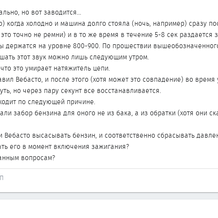
льно, но вот заводится...
о) когда холодно и машина долго стояла (ночь, например) сразу п
 это точно не ремни) и в то же время в течение 5-8 сек раздается 
нды держатся на уровне 800-900. По прошествии вышеобозначенног
шать этот звук можно лишь следующим утром.
что это умирает натяжитель цепи.
тавил Вебасто, и после этого (хотя может это совпадение) во вре
уть, но через пару секунт все восстанавливается.
сходит по следующей причине.
ли забор бензина для оного не из бака, а из обратки (хотя они с
ли Вебасто высасывать бензин, и соответственно сбрасывать давле
ть его в момент включения зажигания?
данным вопросам?
ПП