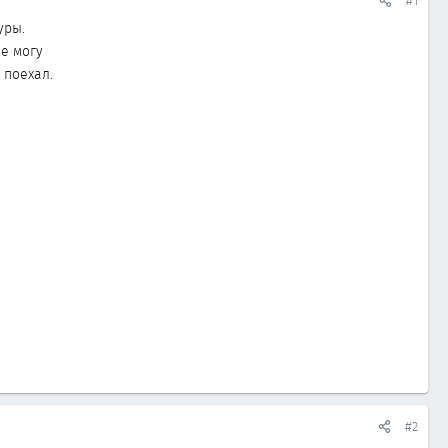
#1
уры.
не могу
 поехал.
#2