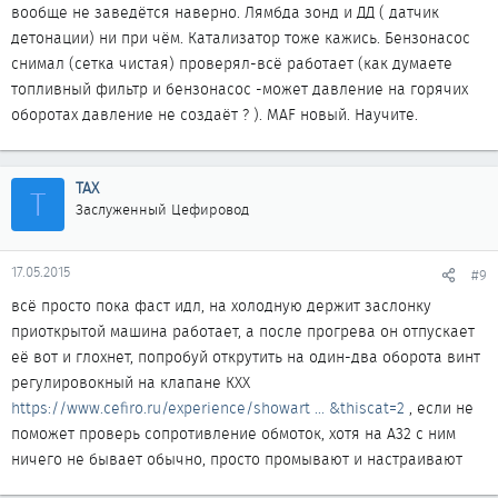
вообще не заведётся наверно. Лямбда зонд и ДД ( датчик
детонации) ни при чём. Катализатор тоже кажись. Бензонасос
снимал (сетка чистая) проверял-всё работает (как думаете
топливный фильтр и бензонасос -может давление на горячих
оборотах давление не создаёт ? ). MAF новый. Научите.
ТАХ
Т
Заслуженный Цефировод
17.05.2015
#9
всё просто пока фаст идл, на холодную держит заслонку
приоткрытой машина работает, а после прогрева он отпускает
её вот и глохнет, попробуй открутить на один-два оборота винт
регулировокный на клапане КХХ
https://www.cefiro.ru/experience/showart ... &thiscat=2
, если не
поможет проверь сопротивление обмоток, хотя на А32 с ним
ничего не бывает обычно, просто промывают и настраивают