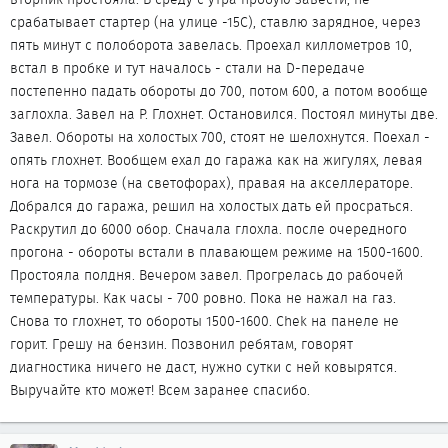
срабатывает стартер (на улице -15С), ставлю зарядное, через
пять минут с полоборота завелась. Проехал киллометров 10,
встал в пробке и тут началось - стали на D-передаче
постепенно падать обороты до 700, потом 600, а потом вообще
заглохла. Завел на P. Глохнет. Остановился. Постоял минуты две.
Завел. Обороты на холостых 700, стоят не шелохнутся. Поехал -
опять глохнет. Вообщем ехал до гаража как на жигулях, левая
нога на тормозе (на светофорах), правая на акселлераторе.
Добрался до гаража, решил на холостых дать ей просраться.
Раскрутил до 6000 обор. Сначала глохла. после очередного
прогона - обороты встали в плавающем режиме на 1500-1600.
Простояла полдня. Вечером завел. Прогрелась до рабочей
температуры. Как часы - 700 ровно. Пока не нажал на газ.
Снова то глохнет, то обороты 1500-1600. Chek на панеле не
горит. Грешу на бензин. Позвонил ребятам, говорят
диагностика ничего не даст, нужно сутки с ней ковырятся.
Выручайте кто может! Всем заранее спасибо.