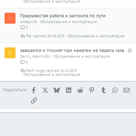
Обслуживание и эксплуатация
Прерывистая работа и заглохла по пути
O
o4kapuTa
Обслуживание и эксплуатация
5
ТАХ
30.08.2015
Обслуживание и эксплуатация
З
заводится и глохнет при нажатии на педаль газа.
D
а
Danik_maxima32
Обслуживание и эксплуатация
к
3
р
Mark Hugo
04.12.2013
ы
Обслуживание и эксплуатация
т
о
Facebook
X
Bluesky
LinkedIn
Reddit
Pinterest
Tumblr
WhatsAp
Эл
Поделиться:
Ссылка