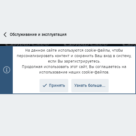
Обслуживание и эксплуатация
На данном сайте используются cookie-файлы, чтобы
персонализировать контент и сохранить Ваш вход в систему,
Обратная связь
Условия и правила
если Вы зарегистрируетесь.
Политика конфиденциальности
Помощь
Главная
R
Продолжая использовать этот сайт, Вы соглашаетесь на
S
использование наших cookie-файлов.
S
®
Community platform by XenForo
© 2010-2025 XenForo Ltd.
|
Style and
Принять
Узнать больше....
®
add-ons by ThemeHouse
Перевод от Jumuro
Верх
Низ