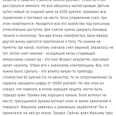
расстроился немного. Но все обошлось малой кровью. Датчик
купил новый по сходной цене за 8200 рублей, промазал все
герметиком и поставил на место. Блок управления снял, при
этом поматерился. Находится все это хозяйство под консолью,
относительно доступно. Для снятия нужно сдернуть боковые
панели и консольку. Там два блока серебристых, один вверху
другой внизу крепится практически к полу. По книжке не
понятно где какой, поэтому сначала снял верхний, оказалось не
тот, потом снял нижний - исходящий запах сгоревшей
микросхемы сказал да - это оно! Вскрыл аккуратно, красивый
налет черноты. Отвез его к знакомому электронщику. Все, что
нужно было сделать - это впаять какую-то приблуду
стоимостью 50 рублей (то ли резистор, то ли сопротивление) (в
сервисе называли цифру от 10000 рублей). Но при этом он
сказал, что повезло, в блоке хорошая защита, могло быть
гораздо хуже. Привез ему хорошего конька. Блок воткнул на
место, трясущимися руками воткнул ключ в замок зажигания и
повернул. Машинка завелась и ровненько заработала! Так и
прокатался на ней до осени. Продал. Сейчас взял Максиму трех