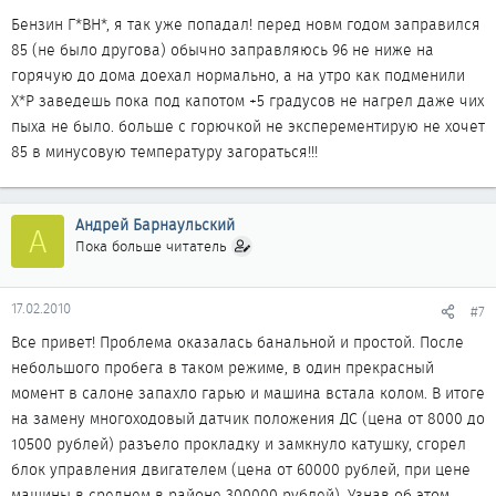
Бензин Г*ВН*, я так уже попадал! перед новм годом заправился
85 (не было другова) обычно заправляюсь 96 не ниже на
горячую до дома доехал нормально, а на утро как подменили
Х*Р заведешь пока под капотом +5 градусов не нагрел даже чих
пыха не было. больше с горючкой не эксперементирую не хочет
85 в минусовую температуру загораться!!!
Андрей Барнаульский
А
Пока больше читатель
17.02.2010
#7
Все привет! Проблема оказалась банальной и простой. После
небольшого пробега в таком режиме, в один прекрасный
момент в салоне запахло гарью и машина встала колом. В итоге
на замену многоходовый датчик положения ДС (цена от 8000 до
10500 рублей) разъело прокладку и замкнуло катушку, сгорел
блок управления двигателем (цена от 60000 рублей, при цене
машины в среднем в районе 300000 рублей). Узнав об этом,