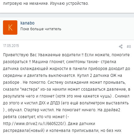
литровую на механике. Изучаю устройство.
kanabo
K
Пока больше читатель
17.05.2015
#8
Приветствую Вас Уважаемые водители !! Если можете, помогите
разобраться !! Машина глохнет, симптомы такие- стрелка
датчика охлаждающей жидкости в панели приборов доходит до
середины и двигатель выключается. Купил 2 датчика ОЖ на
разборе . Не помогло. Систему охлаждения может промывать,
сказали "мастера" из-за накипи может создаваться давление, в
результате чего и глохнет (хотя это мне кажется чушь) . Снимал
до этого и чистил ДХХ и ДПДЗ (его ещё вольтметром выставлять
) , обучал. Стартер чистил. Не помогает ничего. На драйве2
ребята советует, кто что может (-
http://www.drive2.ru/l/6605220/). Даже датчики
распредвала(новый) и коленвала приписывали, но без них