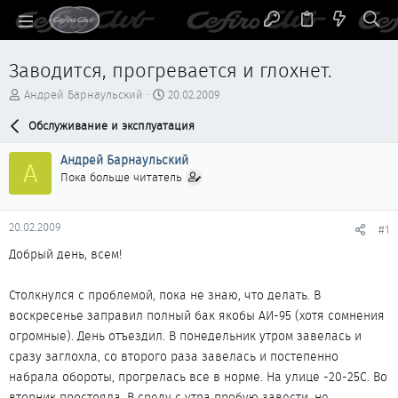
Заводится, прогревается и глохнет.
А
Д
Андрей Барнаульский
20.02.2009
в
а
т
Обслуживание и эксплуатация
т
о
а
р
н
Андрей Барнаульский
А
т
а
Пока больше читатель
е
ч
м
а
ы
л
20.02.2009
#1
а
Добрый день, всем!
Столкнулся с проблемой, пока не знаю, что делать. В
воскресенье заправил полный бак якобы АИ-95 (хотя сомнения
огромные). День отъездил. В понедельник утром завелась и
сразу заглохла, со второго раза завелась и постепенно
набрала обороты, прогрелась все в норме. На улице -20-25С. Во
вторник простояла. В среду с утра пробую завести, не