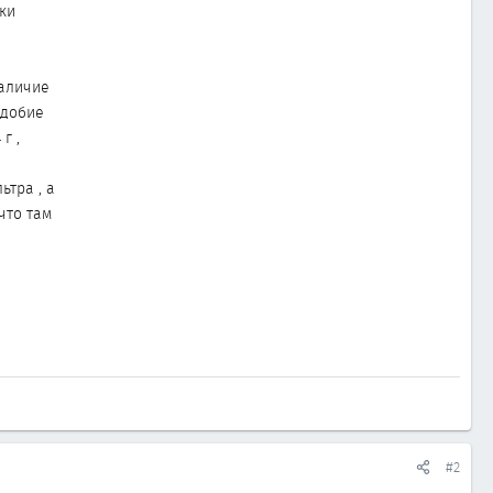
ки
наличие
одобие
г ,
тра , а
что там
#2