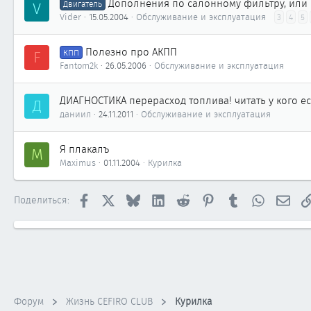
Дополнения по салонному фильтру, или 
V
Двигатель
Vider
15.05.2004
Обслуживание и эксплуатация
3
4
5
Полезно про АКПП
F
КПП
Fantom2k
26.05.2006
Обслуживание и эксплуатация
ДИАГНОСТИКА перерасход топлива! читать у кого е
Д
даниил
24.11.2011
Обслуживание и эксплуатация
Я плакалъ
M
Maximus
01.11.2004
Курилка
Facebook
X
Bluesky
LinkedIn
Reddit
Pinterest
Tumblr
WhatsApp
Элек
Поделиться:
Форум
Жизнь CEFIRO CLUB
Курилка