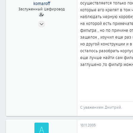
ы
л
осуществляется только по
komaroff
а
Заслуженный Цефировод
которые его крепят в том 
наблюдать черную коробку
31.07.2002
на которой есть примечат
1 522
фильтра , но по причине о
0
защелок , изучил еще раз 
но другой конструкции и в
1 861
осталось разобрать корпу
Владивосток
еще лучше найти сам фильт
www.vladavto.ru
заглушено ,то фильтр можн
С уважением Дмитрий.
18.11.2005
A