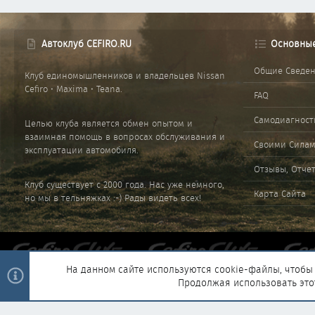
Автоклуб CEFIRO.RU
Основны
Общие Сведе
Клуб единомышленников и владельцев Nissan
Cefiro • Maxima • Teana.
FAQ
Самодиагност
Целью клуба является обмен опытом и
взаимная помощь в вопросах обслуживания и
Своими Сила
эксплуатации автомобиля.
Отзывы, Отче
Клуб существует с 2000 года. Нас уже немного,
Карта Сайта
но мы в тельняжках :-) Рады видеть всех!
На данном сайте используются cookie-файлы, чтобы 
Продолжая использовать это
®
Community platform by XenForo
© 2010-2025 XenForo Ltd.
|
Style and 