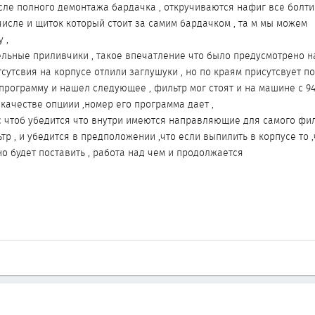
сле полного демонтажа бардачка , откручиваются нафиг все болти
числе и щиток который стоит за самим бардачком , та м мы можем
 ,
ельные приливчики , такое впечатление что было предусмотрено 
тсутсвия на корпусе отлили заглушуки , но по краям присутсвует п
программу и нашел следующее , фильтр мог стоят и на машине с 94 
 качестве опциии ,номер его программа дает ,
с чтоб убедится что внутри имеются направляющие для самого филь
р , и убедится в предположении ,что если выпилить в корпусе то ,
о будет поставить , работа над чем и продолжается