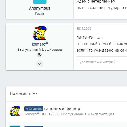
ждем с нетерпением
пыть в салоне регулярно 
Anonymous
Гость
18.11.2005
гы-гы-гы ..........
год первой темы без комме
komaroff
Заслуженный Цефировод
если что уже давно на сай
31.07.2002
С уважением Дмитрий.
1 522
0
1 861
Владивосток
Похожие темы
www.vladavto.ru
салонный фильтр
Двигатель
komaroff
03.01.2003
Обслуживание и эксплуатация