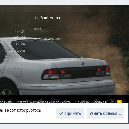
Моё меню
Вход
17 724
367 421
Письмо Админу
13 374
canalvbm
равила
Политика конфиденциальности
Помощь
Главная
R
S
Вы зарегистрируетесь.
S
Принять
Узнать больше....
Верх
Низ