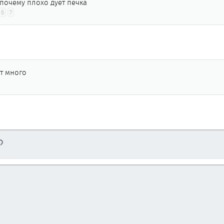
почему плохо дует печка
6
7
ст много
тронная почта
Ссылка