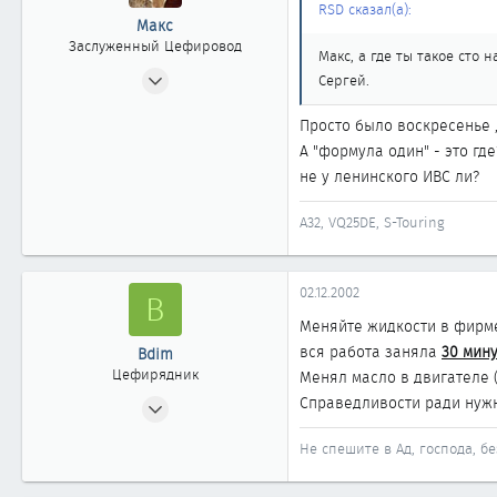
RSD сказал(а):
Макс
Заслуженный Цефировод
Макс, а где ты такое сто
04.06.2002
Сергей.
4 598
Просто было воскресенье ,
3
А "формула один" - это где
1 863
не у ленинского ИВС ли?
новосибирск
A32, VQ25DE, S-Touring
02.12.2002
B
Меняйте жидкости в фирмен
вся работа заняла
30 мин
Bdim
Цефирядник
Менял масло в двигателе (
10.11.2002
Справедливости ради нужн
269
Не спешите в Ад, господа, без
1
61