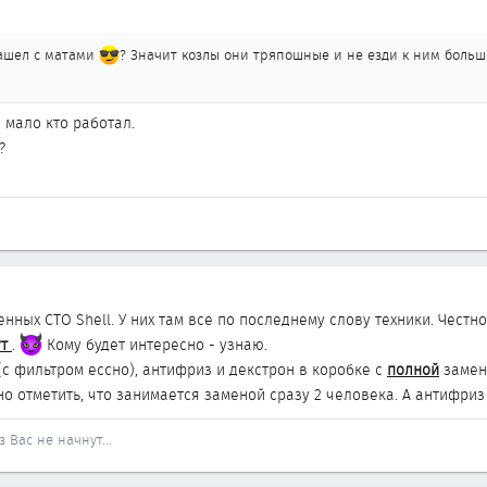
 нашел с матами
? Значит козлы они тряпошные и не езди к ним больш
 мало кто работал.
?
ных СТО Shell. У них там все по последнему слову техники. Честно
ут
.
Кому будет интересно - узнаю.
с фильтром ессно), антифриз и декстрон в коробке с
полной
замен
о отметить, что занимается заменой сразу 2 человека. А антифриз
 Вас не начнут...