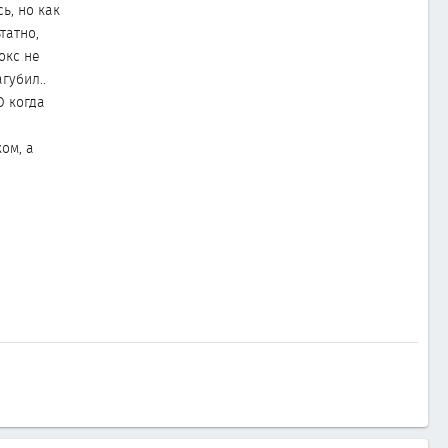
сь, но как
татно,
окс не
губил..
О когда
с
ом, а