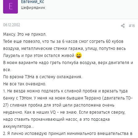
Евгений_Кс
Е
Цефирядник
06.12.2002
#16
Максу. Это не прикол.
Тебе еще повезло, что ты за 6 часов смог согреть 60 кубов
воздуха, металлические стенки гаража, улицу, попутно весь
Лаурель и при этом остался живой
В моем варианте надо греть полкуба воздуха, верх двигателя и
все.
По врезке ТЭНа в систему охлаждения.
Не все так очевидно.
1. Не везде можно подлезть к сливной пробке и врезать туда
банку с ТЭНом. У меня на моем бывшем Террано (двигатель ТD-
27) сливная пробка для этой цели расположена очень
неудачно. Как в наших VQ - не знаю. Если врезаться сверху,
надо ставить прокачивающий насос, а это подсадка
аккумулятора...
2. Я лично исповедую принцип минимального вмешательства в