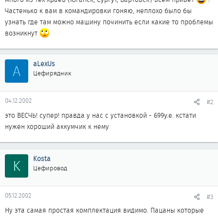
Частенько к вам в командировки гоняю, неплохо было бы
узнать где там можно машину починить если какие то проблемы
возникнут
aLexUs
A
Цефирядник
04.12.2002
#2
это ВЕСЧЬ! супер! правда у нас с установкой - 699у.е. кстати
нужен хороший аккумчик к нему
Kosta
K
Цефировод
05.12.2002
#3
Ну эта самая простая комплектация видимо. Пацаны которые