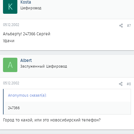
Kosta
K
Цефировод
05.12.2002
#7
Альберту! 247366 Сергей
Удачи
Albert
A
Заслуженный Цефировод
05.12.2002
#8
Anonymous сказал(а):
247366
Город то какой, или это новосибирский телефон?