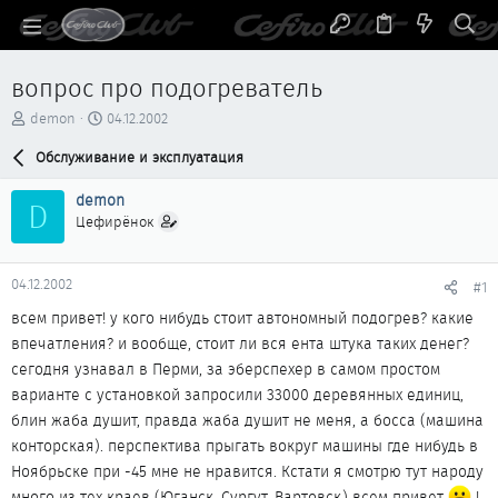
вопрос про подогреватель
А
Д
demon
04.12.2002
в
а
т
Обслуживание и эксплуатация
т
о
а
р
н
demon
D
т
а
Цефирёнок
е
ч
м
а
ы
л
04.12.2002
#1
а
всем привет! у кого нибудь стоит автономный подогрев? какие
впечатления? и вообще, стоит ли вся ента штука таких денег?
сегодня узнавал в Перми, за эберспехер в самом простом
варианте с установкой запросили 33000 деревянных единиц,
блин жаба душит, правда жаба душит не меня, а босса (машина
конторская). перспектива прыгать вокруг машины где нибудь в
Ноябрьске при -45 мне не нравится. Кстати я смотрю тут народу
много из тех краев (Юганск, Сургут, Вартовск) всем привет
!