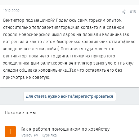
19.12.2002
#18
Вентилтор под машиной? Поделюсь свим горьким опытом
относительно тепловентилятора.Жил когда-то я в славном
городе Новосибирскеи имел ларек на площади Калинина.Так
вот решил я как то летом быстренько холодильник оттаить{пиво
холодное все летом любят}.Поставил я туда мля ентот
вентилятор, пока чего-то двигал гляжу из прикрытого
холодилника дым валит,короче вентилятор замкнуло он пыхнул
следом обшивка холодильника...Так что оставлять его без
присмотра не советую.
Для ответа нужно войти/зарегистрироваться
Похожие темы
Как я работал помощником по хозяйству
I
Ivanov-PV
Курилка