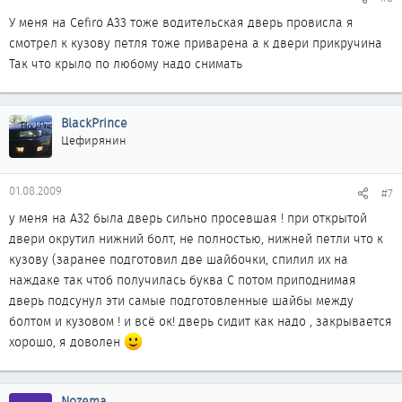
У меня на Cefiro А33 тоже водительская дверь провисла я
смотрел к кузову петля тоже приварена а к двери прикручина
Так что крыло по любому надо снимать
BlackPrince
Цефирянин
01.08.2009
#7
у меня на A32 была дверь сильно просевшая ! при открытой
двери окрутил нижний болт, не полностью, нижней петли что к
кузову (заранее подготовил две шайбочки, спилил их на
наждаке так чтоб получилась буква С потом приподнимая
дверь подсунул эти самые подготовленные шайбы между
болтом и кузовом ! и всё ок! дверь сидит как надо , закрывается
хорошо, я доволен
Nozema