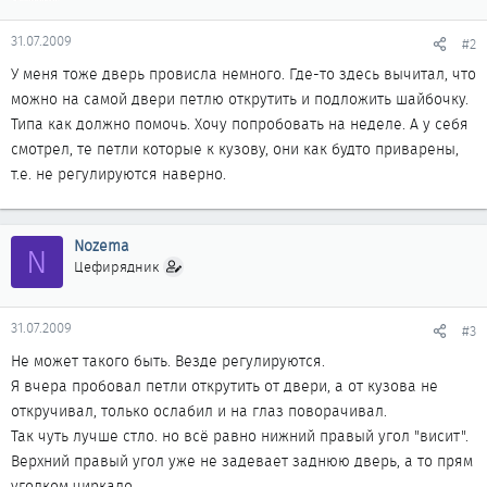
31.07.2009
#2
У меня тоже дверь провисла немного. Где-то здесь вычитал, что
можно на самой двери петлю открутить и подложить шайбочку.
Типа как должно помочь. Хочу попробовать на неделе. А у себя
смотрел, те петли которые к кузову, они как будто приварены,
т.е. не регулируются наверно.
Nozema
N
Цефирядник
31.07.2009
#3
Не может такого быть. Везде регулируются.
Я вчера пробовал петли открутить от двери, а от кузова не
откручивал, только ослабил и на глаз поворачивал.
Так чуть лучше стло. но всё равно нижний правый угол "висит".
Верхний правый угол уже не задевает заднюю дверь, а то прям
уголком чиркало.