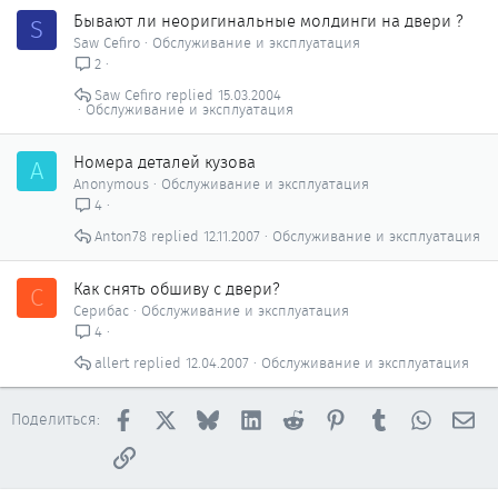
Бывают ли неоригинальные молдинги на двери ?
S
Saw Cefiro
Обслуживание и эксплуатация
2
Saw Cefiro
15.03.2004
Обслуживание и эксплуатация
Номера деталей кузова
A
Anonymous
Обслуживание и эксплуатация
4
Anton78
12.11.2007
Обслуживание и эксплуатация
Как снять обшиву с двери?
С
Серибас
Обслуживание и эксплуатация
4
allert
12.04.2007
Обслуживание и эксплуатация
Facebook
X
Bluesky
LinkedIn
Reddit
Pinterest
Tumblr
WhatsAp
Эл
Поделиться:
Ссылка