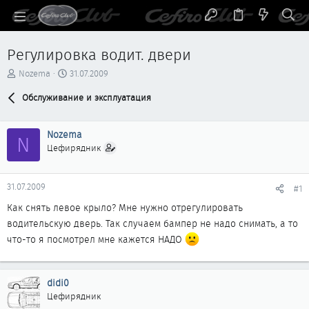
Регулировка водит. двери
А
Д
Nozema
31.07.2009
в
а
т
Обслуживание и эксплуатация
т
о
а
р
н
Nozema
т
а
N
е
ч
Цефирядник
м
а
ы
л
а
31.07.2009
#1
Как снять левое крыло? Мне нужно отрегулировать
водительскую дверь. Так случаем бампер не надо снимать, а то
что-то я посмотрел мне кажется НАДО
didi0
Цефирядник