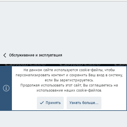
Обслуживание и эксплуатация
На данном сайте используются cookie-файлы, чтобы
персонализировать контент и сохранить Ваш вход в систему,
Обратная связь
Условия и правила
если Вы зарегистрируетесь.
Политика конфиденциальности
Помощь
Главная
R
Продолжая использовать этот сайт, Вы соглашаетесь на
S
использование наших cookie-файлов.
S
®
Community platform by XenForo
© 2010-2025 XenForo Ltd.
|
Style and
Принять
Узнать больше....
®
add-ons by ThemeHouse
Перевод от Jumuro
Верх
Низ