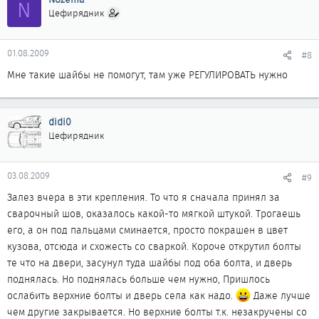
N
Цефирядник
01.08.2009
#8
Мне такие шайбы не помогут, там уже РЕГУЛИРОВАТЬ нужно
didi0
Цефирядник
03.08.2009
#9
Залез вчера в эти крепления. То что я сначала принял за
сварочный шов, оказалось какой-то мягкой штукой. Трогаешь
его, а он под пальцами сминается, просто покрашен в цвет
кузова, отсюда и схожесть со сваркой. Короче открутил болты
те что на двери, засунул туда шайбы под оба болта, и дверь
поднялась. Но поднялась больше чем нужно, Пришлось
ослабить верхние болты и дверь села как надо.
Даже лучше
чем другие закрывается. Но верхние болты т.к. незакручены со