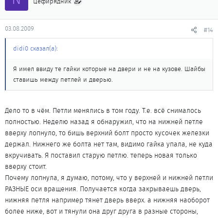
Цефирядник
03.08.2009
#14
didi0 сказал(а):
Я имел ввиду те гайки которые на двери и не на кузове. Шайбы
ставишь между петлей и дверью.
Дело то в чём. Петли менялись в том году. Т.е. всё снималось
полностью. Неделю назад я обнаружил, что на нижней петле
вверху лопнуло, то бишь верхний болт просто кусочек железки
держал. Нижнего же болта нет там, видимо гайка упала, не куда
вкручивать. Я поставил старую петлю. теперь новая только
вверху стоит.
Почему лопнула, я думаю, потому, что у верхней и нижней петли
РАЗНЫЕ оси вращения. Получается когда закрываешь дверь,
нижняя петля например тянет дверь вверх. а нижняя наоборот
более ниже, вот и тянули она друг друга в разные стороны,