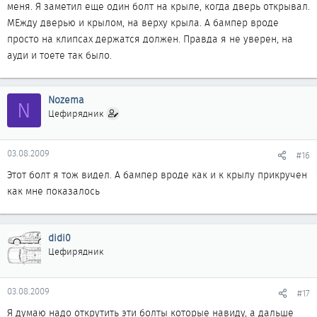
меня. Я заметил еще один болт на крыле, когда дверь открывал.
МЕжду дверью и крылом, на верху крыла. А бампер вроде
просто на клипсах держатся должен. Правда я не уверен, на
ауди и тоете так было.
Nozema
N
Цефирядник
03.08.2009
#16
Этот болт я тож видел. А бампер вроде как и к крылу прикручен
как мне показалось
didi0
Цефирядник
03.08.2009
#17
Я думаю надо открутить эти болты которые навиду, а дальше