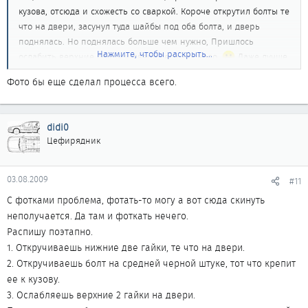
кузова, отсюда и схожесть со сваркой. Короче открутил болты те
что на двери, засунул туда шайбы под оба болта, и дверь
поднялась. Но поднялась больше чем нужно, Пришлось
Нажмите, чтобы раскрыть...
ослабить верхние болты и дверь села как надо.
Даже лучше
чем другие закрывается. Но верхние болты т.к. незакручены со
Фото бы еще сделал процесса всего.
временем начнут откручиваться наверное, поэтому к
следующим выходным найду другие шабочки чуть потоньше, и
думаю будет мне счастье.
didi0
Сначала сомневался, но теперь видно, что шайбочками можно
Цефирядник
значительно изменить угод двери, и довольно небольшими
усилиями. И еще мне пришлось откручивать еще черную штуку
по центру двери - ограничитель какой-то видимо, он дверь
03.08.2009
#11
держал.
С фотками проблема, фотать-то могу а вот сюда скинуть
неполучается. Да там и фоткать нечего.
Распишу поэтапно.
1. Откручиваешь нижние две гайки, те что на двери.
2. Откручиваешь болт на средней черной штуке, тот что крепит
ее к кузову.
3. Ослабляешь верхние 2 гайки на двери.