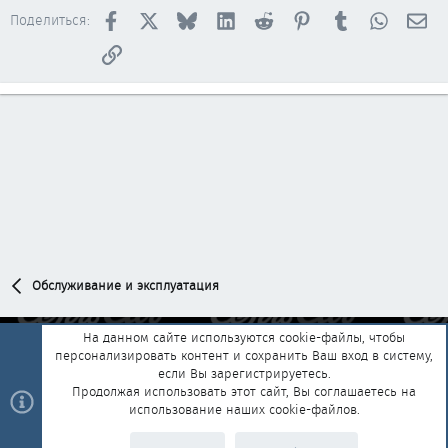
Facebook
X
Bluesky
LinkedIn
Reddit
Pinterest
Tumblr
WhatsAp
Эл
Поделиться:
Ссылка
Обслуживание и эксплуатация
На данном сайте используются cookie-файлы, чтобы
персонализировать контент и сохранить Ваш вход в систему,
Обратная связь
Условия и правила
если Вы зарегистрируетесь.
Политика конфиденциальности
Помощь
Главная
R
Продолжая использовать этот сайт, Вы соглашаетесь на
S
использование наших cookie-файлов.
S
®
Community platform by XenForo
© 2010-2025 XenForo Ltd.
|
Style and