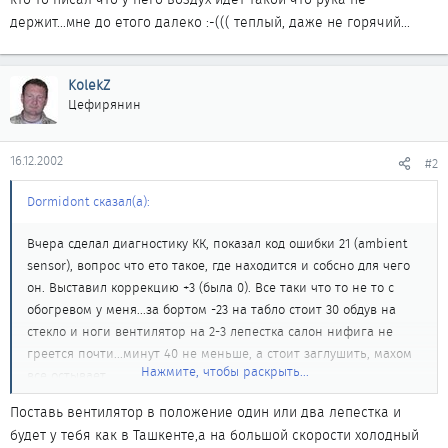
держит...мне до етого далеко :-((( теплый, даже не горячий...
KolekZ
Цефирянин
16.12.2002
#2
Dormidont сказал(а):
Вчера сделал диагностику КК, показал код ошибки 21 (ambient
sensor), вопрос что ето такое, где находится и собсно для чего
он. Выставил коррекцию +3 (была 0). Все таки что то не то с
обогревом у меня...за бортом -23 на табло стоит 30 обдув на
стекло и ноги вентилятор на 2-3 лепестка салон нифига не
греется почти...минут 40 не меньше, а стоит заглушить, махом
Нажмите, чтобы раскрыть...
все остывает.
кто то писал что у него воздух идет такой что рука не
Поставь вентилятор в положение один или два лепестка и
держит...мне до етого далеко :-((( теплый, даже не горячий...
будет у тебя как в Ташкенте,а на большой скорости холодный