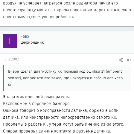
воздух не успевает нагреться возле радиатора печки его
просто сдувает,у меня на первом положении жарит так что окно
приоткрываю,советую попробовать.
Felix
F
Цефирядник
16.12.2002
#3
Вчера сделал диагностику КК, показал код ошибки 21 (ambient
sensor), вопрос что ето такое, где находится и собсно для чего
он
Это датчик внешней температуры.
Расположен в переднем бампере.
Ощибка говорит о неисправности датчика, обрыве в цепи
датчика, или неисправности непосредственно самого КК.
Проблемы в работе КК у тебя могут быть именно из-за этого.
Сперва проверь наличие контакта в разъеме датчика.