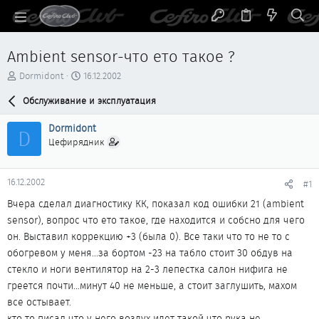
Ambient sensor-что ето такое ?
А
Д
Dormidont
16.12.2002
в
а
т
Обслуживание и эксплуатация
т
о
а
р
н
Dormidont
D
т
а
Цефирядник
е
ч
м
а
ы
л
16.12.2002
#1
а
Вчера сделал диагностику КК, показал код ошибки 21 (ambient
sensor), вопрос что ето такое, где находится и собсно для чего
он. Выставил коррекцию +3 (была 0). Все таки что то не то с
обогревом у меня...за бортом -23 на табло стоит 30 обдув на
стекло и ноги вентилятор на 2-3 лепестка салон нифига не
греется почти...минут 40 не меньше, а стоит заглушить, махом
все остывает.
кто то писал что у него воздух идет такой что рука не