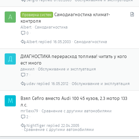
С
Самодиагностика климат-
A
Проверка систем
т
контроля
а
Albert
Самодиагностика
т
0
ь
Albert
16.05.2003
Самодиагностика
я
ДИАГНОСТИКА перерасход топлива! читать у кого
Д
ест много
даниил
Обслуживание и эксплуатация
7
udav
16.05.2012
Обслуживание и эксплуатация
Взял Cefiro вместо Audi 100 45 кузов, 2.3 мотор 133
M
л.с.
mr1lexx79
Сравнение с другими автомобилями
2
NightTiger
22.04.2005
Сравнение с другими автомобилями