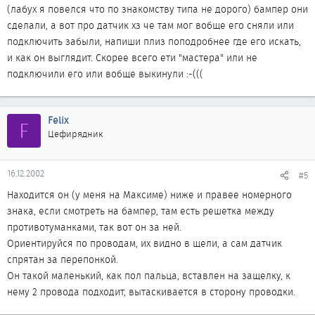
(лабух я повелся что по знакомству типа не дорого) бампер они
сделали, а вот про датчик хз че там мог вобще его сняли или
подключить забыли, напиши плиз поподробнее где его искать,
и как он выглядит. Скорее всего ети "мастера" или не
подключили его или вобще выкинули :-(((
Felix
F
Цефирядник
16.12.2002
#5
Находится он (у меня на Максиме) ниже и правее номерного
знака, если смотреть на бампер, там есть решетка между
противотуманками, так вот он за ней.
Ориентируйся по проводам, их видно в щели, а сам датчик
спрятан за перепонкой.
Он такой маленький, как пол пальца, вставлен на защелку, к
нему 2 провода подходит, вытаскивается в сторону проводки.