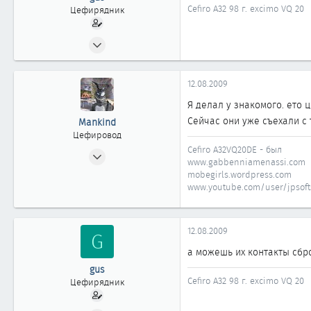
Cefiro A32 98 г. excimo VQ 20
Цефирядник
19.08.2008
83
0
12.08.2009
61
Я делал у знакомого. ето 
40
Сейчас они уже съехали с т
Mankind
Новосибирск
Цефировод
Cefiro A32VQ20DE - был
01.06.2007
www.gabbenniamenassi.com
850
mobegirls.wordpress.com
0
www.youtube.com/user/jpsofts
861
42
12.08.2009
G
Новосибирск
а можешь их контакты сбр
www.gabbenniamenassi.com
gus
Cefiro A32 98 г. excimo VQ 20
Цефирядник