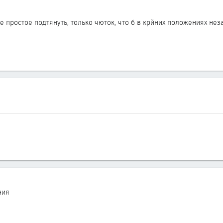
ое простое подтянуть, только чюток, что б в крйних положениях не
ния