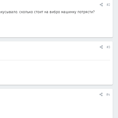
#2
закусывало. сколько стоит на вибро машинку потрясти?
#3
#4