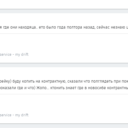
я где они находяца.. ето было года полтора назад, сейчас незнаю 
ervice - my drift
рейку) буду копить на контрактную, сказали что полглядеть при пок
оказали где и что) Жопо... ктонить знает где в новосибе контрактн
ervice - my drift