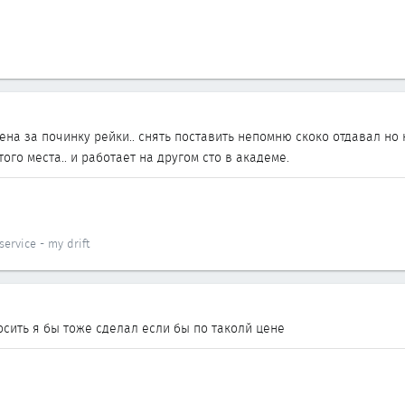
цена за починку рейки.. снять поставить непомню скоко отдавал но 
ого места.. и работает на другом сто в академе.
ervice - my drift
осить я бы тоже сделал если бы по таколй цене