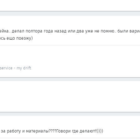
йка.. делал полтора года назад или два уже не помню.. были вариа
еюсь ещо поезжу)
ervice - my drift
 за работу и материалы????Говори где делают!!))))