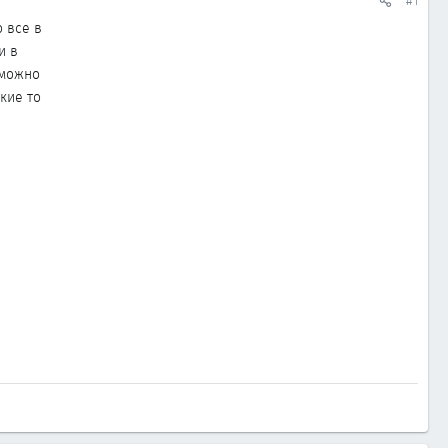
#1
 все в
и в
 можно
кие то