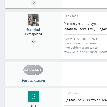
16.02.2009
328
0
11.08.2009
361
У меня умерала рулевая ре
новосибирск
сделать.. пока езжу.. над
Mankind
Цефировод
Cefiro A32VQ20DE - был
01.06.2007
www.gabbenniamenassi.com
850
mobegirls.wordpress.com
0
www.youtube.com/user/jpsofts
861
42
Новосибирск
www.gabbenniamenassi.com
Рекомендации
12.08.2009
G
Сделать за 2500 это за все
gus