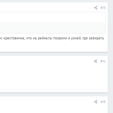
#13
с крестовинка, что на рейке,ты позвони и узнай, где забирать
#14
#15