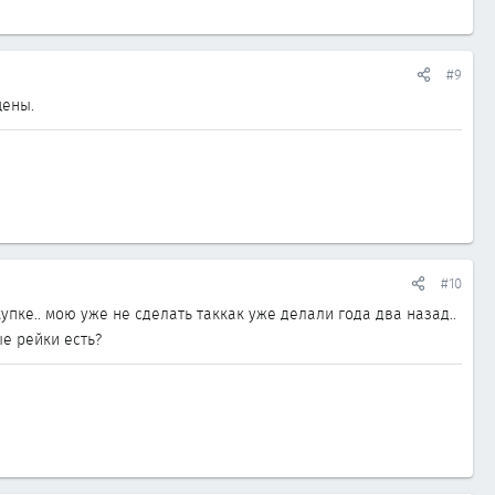
#9
цены.
#10
упке.. мою уже не сделать таккак уже делали года два назад..
ые рейки есть?