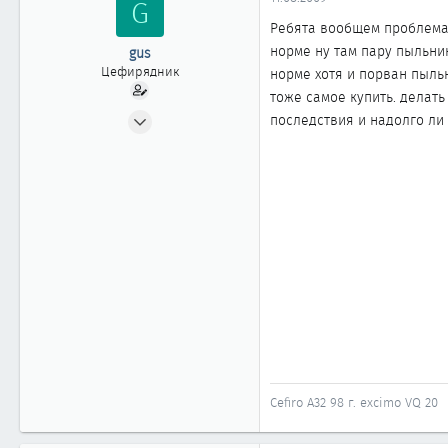
G
ы
л
а
Ребята вообщем проблема 
норме ну там пару пыльник
gus
Цефирядник
норме хотя и порван пыльн
тоже самое купить. делать
19.08.2008
последствия и надолго ли 
83
0
61
40
Новосибирск
Cefiro A32 98 г. excimo VQ 20