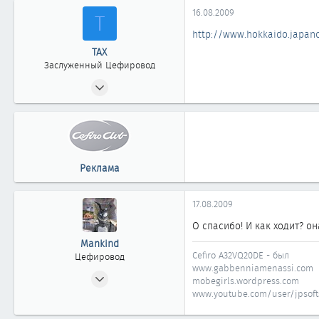
42
16.08.2009
Т
Новосибирск
http://www.hokkaido.japanc
www.gabbenniamenassi.com
ТАХ
Заслуженный Цефировод
15.05.2008
5 312
2
1 863
новосибирск
Реклама
17.08.2009
О спасибо! И как ходит? 
Mankind
Cefiro A32VQ20DE - был
Цефировод
www.gabbenniamenassi.com
01.06.2007
mobegirls.wordpress.com
850
www.youtube.com/user/jpsofts
0