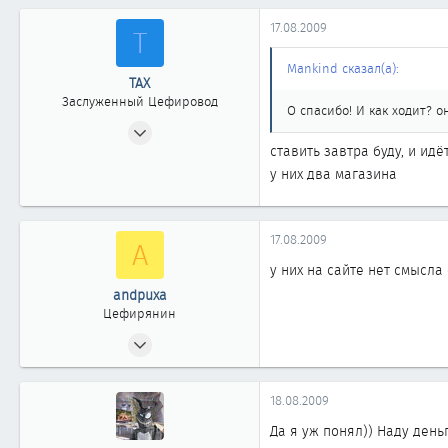
861
17.08.2009
Т
42
Новосибирск
Mankind сказал(а):
ТАХ
www.gabbenniamenassi.com
Заслуженный Цефировод
О спасибо! И как ходит? 
15.05.2008
ставить завтра буду, и ид
5 312
у них два магазина
2
1 863
новосибирск
17.08.2009
A
у них на сайте нет смысла
andpuxa
Цефирянин
16.02.2009
328
0
18.08.2009
361
Да я уж понял)) Наду день
новосибирск