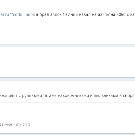
ar.ru/?code=index
я брал здесь 10 дней назад на а32 цена 3050 с 
онаже идёт с рулевыми тягами наконечниками и пыльниками в сборе
ervice - my drift