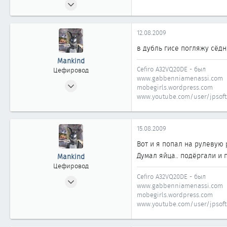
19.08.2008
83
0
12.08.2009
61
в дубль гисе погляжу сёдн
40
Mankind
Новосибирск
Cefiro A32VQ20DE - был
Цефировод
www.gabbenniamenassi.com
01.06.2007
mobegirls.wordpress.com
850
www.youtube.com/user/jpsofts
0
861
15.08.2009
42
Вот и я попал на рулевую 
Новосибирск
Думал яйца.. подёргали и п
Mankind
www.gabbenniamenassi.com
Цефировод
Cefiro A32VQ20DE - был
01.06.2007
www.gabbenniamenassi.com
850
mobegirls.wordpress.com
0
www.youtube.com/user/jpsofts
861