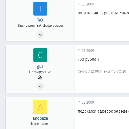
11.08.2009
Т
ну, а какие варианты, сам
ТАХ
Заслуженный Цефировод
15.05.2008
5 312
2
11.08.2009
G
1 863
700 рублей
новосибирск
gus
Cefiro A32 98 г. excimo VQ 20
Цефирядник
19.08.2008
83
0
11.08.2009
A
61
подскажи адресок заведе
40
andpuxa
Новосибирск
Цефирянин