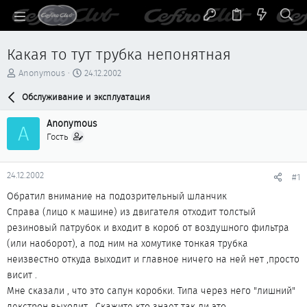
Какая то тут трубка непонятная
А
Д
Anonymous
24.12.2002
в
а
т
Обслуживание и эксплуатация
т
о
а
р
н
Anonymous
A
т
а
Гость
е
ч
м
а
ы
л
24.12.2002
#1
а
Обратил внимание на подозрительный шланчик
Справа (лицо к машине) из двигателя отходит толстый
резиновый патрубок и входит в короб от воздушного фильтра
(или наоборот), а под ним на хомутике тонкая трубка
неизвестно откуда выходит и главное ничего на ней нет ,просто
висит .
Мне сказали , что это сапун коробки. Типа через него "лишний"
декстрон выходит . Скажите кто знает так ли это.