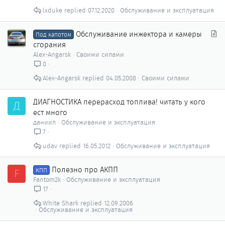
lxduke
07.12.2020
Обслуживание и эксплуатация
С
Обслуживание инжектора и камеры
Под капотом
т
сгорания
а
Alex-Angarsk
Своими силами
т
0
ь
Alex-Angarsk
04.05.2008
Своими силами
я
ДИАГНОСТИКА перерасход топлива! читать у кого
Д
ест много
даниил
Обслуживание и эксплуатация
7
udav
16.05.2012
Обслуживание и эксплуатация
Полезно про АКПП
F
КПП
Fantom2k
Обслуживание и эксплуатация
17
White Shark
12.09.2006
Обслуживание и эксплуатация